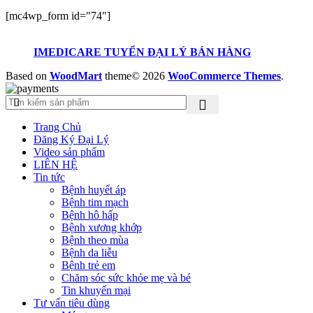
[mc4wp_form id="74"]
IMEDICARE TUYỂN ĐẠI LÝ BÁN HÀNG
Based on
WoodMart
theme© 2026
WooCommerce Themes
.
Trang Chủ
Đăng Ký Đại Lý
Video sản phẩm
LIÊN HỆ
Tin tức
Bệnh huyết áp
Bệnh tim mạch
Bệnh hô hấp
Bệnh xương khớp
Bệnh theo mùa
Bệnh da liễu
Bệnh trẻ em
Chăm sóc sức khỏe mẹ và bé
Tin khuyến mại
Tư vấn tiêu dùng