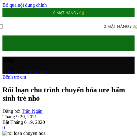
Bỏ qua nội dung chính
0
MẶT HÀNG
/
0
₫
0
MẶT HÀNG
/
0
Blog
Trang chủ
/
Bệnh trẻ em
Bệnh trẻ em
Rối loạn chu trình chuyển hóa ure bẩm
sinh trẻ nhỏ
Đăng bởi
Trần Ngân
Tháng 9 29, 2021
Bật Tháng 6 19, 2020
0