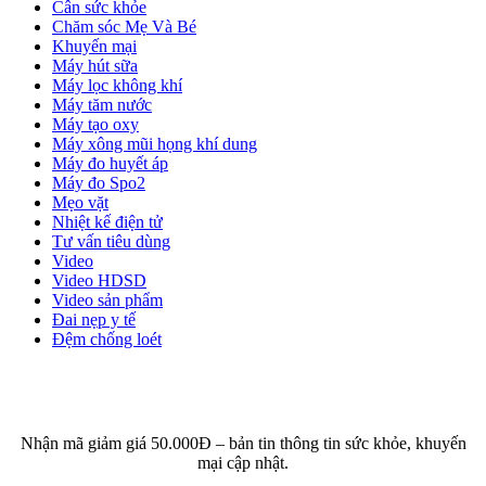
Cân sức khỏe
Chăm sóc Mẹ Và Bé
Khuyến mại
Máy hút sữa
Máy lọc không khí
Máy tăm nước
Máy tạo oxy
Máy xông mũi họng khí dung
Máy đo huyết áp
Máy đo Spo2
Mẹo vặt
Nhiệt kế điện tử
Tư vấn tiêu dùng
Video
Video HDSD
Video sản phẩm
Đai nẹp y tế
Đệm chống loét
ĐĂNG KÝ EMAIL NHẬN BẢN TIN SỨC KHỎE,
KHUYẾN MẠI
Nhận mã giảm giá 50.000Đ – bản tin thông tin sức khỏe, khuyến
mại cập nhật.