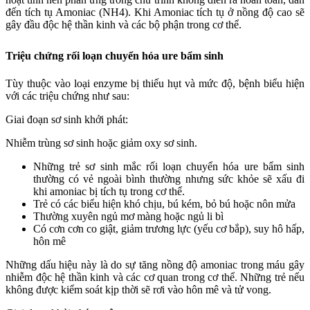
đến tích tụ Amoniac (NH4). Khi Amoniac tích tụ ở nồng độ cao sẽ
gây đầu độc hệ thần kinh và các bộ phận trong cơ thể.
Triệu chứng rối loạn chuyển hóa ure bẩm sinh
Tùy thuộc vào loại enzyme bị thiếu hụt và mức độ, bệnh biểu hiện
với các triệu chứng như sau:
Giai đoạn sơ sinh khởi phát:
Nhiễm trùng sơ sinh hoặc giảm oxy sơ sinh.
Những trẻ sơ sinh mắc rối loạn chuyển hóa ure bẩm sinh
thường có vẻ ngoài bình thường nhưng sức khỏe sẽ xấu đi
khi amoniac bị tích tụ trong cơ thể.
Trẻ có các biểu hiện khó chịu, bú kém, bỏ bú hoặc nôn mửa
Thường xuyên ngủ mơ màng hoặc ngủ li bì
Có cơn cơn co giật, giảm trương lực (yếu cơ bắp), suy hô hấp,
hôn mê
Những dấu hiệu này là do sự tăng nồng độ amoniac trong máu gây
nhiễm độc hệ thần kinh và các cơ quan trong cơ thể. Những trẻ nếu
không được kiểm soát kịp thời sẽ rơi vào hôn mê và tử vong.