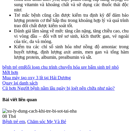
sung vitamin và khoáng chất và sử dụng các thuốc thải độc
nitơ.
Trẻ mắc bệnh cũng cần được kiểm tra định kỳ để đảm bảo
lượng protein cơ thể hấp thu trong khoảng hợp lý và quá trình
trao đổi chất được kiểm soát tốt.
Đánh giá lâm sàng về mức tăng cân nặng, tăng chiều cao, chu
vi vòng đầu – đối với trẻ sơ sinh, kích thước gan, vẻ ngoài
của tóc, da và móng.
Kiểm tra các chỉ số sinh hóa như nồng độ amoniac trong
huyết tương, định lượng axit amin, men gan và tổng hàm
lượng protein, albumin, prealbumin và sắt.
bệnh trẻ em
Rối loạn chu trình chuyển hóa ure bẩm sinh trẻ nhỏ
Mới hơn
Mua máy tạo oxy 3 lít tại Hải Dương
Quay lại danh sách
Cũ hơn
Người bệnh nằm lâu ngày bị loét nên chữa như nào?
Bài viết liên quan
08
Th4
Bệnh trẻ em
,
Chăm sóc Mẹ Và Bé