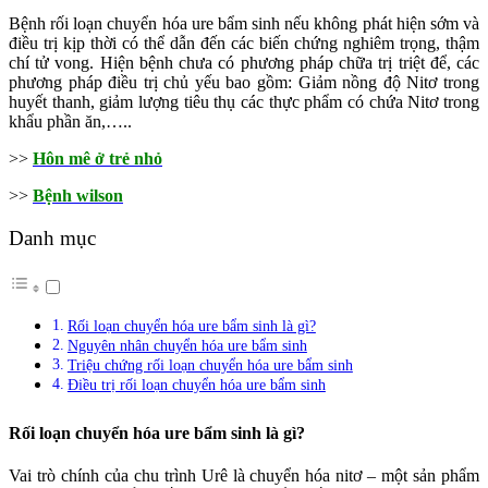
Bệnh rối loạn chuyển hóa ure bẩm sinh nếu không phát hiện sớm và
điều trị kịp thời có thể dẫn đến các biến chứng nghiêm trọng, thậm
chí tử vong. Hiện bệnh chưa có phương pháp chữa trị triệt để, các
phương pháp điều trị chủ yếu bao gồm: Giảm nồng độ Nitơ trong
huyết thanh, giảm lượng tiêu thụ các thực phẩm có chứa Nitơ trong
khẩu phần ăn,…..
>>
Hôn mê ở trẻ nhỏ
>>
Bệnh wilson
Danh mục
Rối loạn chuyển hóa ure bẩm sinh là gì?
Nguyên nhân chuyển hóa ure bẩm sinh
Triệu chứng rối loạn chuyển hóa ure bẩm sinh
Điều trị rối loạn chuyển hóa ure bẩm sinh
Rối loạn chuyển hóa ure bẩm sinh là gì?
Vai trò chính của chu trình Urê là chuyển hóa nitơ – một sản phẩm