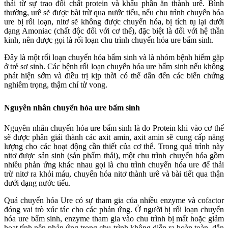
thải từ sự trao đổi chất protein và khẩu phần ăn thành urê. Bình
thường, urê sẽ được bài trừ qua nước tiểu, nếu chu trình chuyển hóa
ure bị rối loạn, nitơ sẽ không được chuyển hóa, bị tích tụ lại dưới
dạng Amoniac (chất độc đối với cơ thể), đặc biệt là đối với hệ thần
kinh, nên được gọi là rối loạn chu trình chuyển hóa ure bẩm sinh.
Đây là một rối loạn chuyển hóa bẩm sinh và là nhóm bệnh hiếm gặp
ở trẻ sơ sinh. Các bệnh rối loạn chuyển hóa ure bẩm sinh nếu không
phát hiện sớm và điều trị kịp thời có thể dẫn đến các biến chứng
nghiêm trọng, thậm chí tử vong.
Nguyên nhân chuyển hóa ure bẩm sinh
Nguyên nhân chuyển hóa ure bẩm sinh là do Protein khi vào cơ thể
sẽ được phân giải thành các axit amin, axit amin sẽ cung cấp năng
lượng cho các hoạt động cần thiết của cơ thể. Trong quá trình này
nitơ được sản sinh (sản phẩm thải), một chu trình chuyển hóa gồm
nhiều phản ứng khác nhau gọi là chu trình chuyển hóa ure để thải
trừ nitơ ra khỏi máu, chuyển hóa nitơ thành urê và bài tiết qua thận
dưới dạng nước tiểu.
Quá chuyển hóa Ure có sự tham gia của nhiều enzyme và cofactor
đóng vai trò xúc tác cho các phản ứng. Ở người bị rối loạn chuyển
hóa ure bẩm sinh, enzyme tham gia vào chu trình bị mất hoặc giảm
hoạt tính nên phản ứng trong chu trình không diễn ra hoàn toàn, dẫn