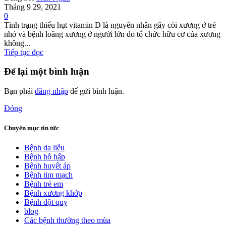
Tháng 9 29, 2021
0
Tình trạng thiếu hụt vitamin D là nguyên nhân gây còi xương ở trẻ
nhỏ và bệnh loãng xương ở người lớn do tổ chức hữu cơ của xương
không...
Tiếp tục đọc
Để lại một bình luận
Bạn phải
đăng nhập
để gửi bình luận.
Đóng
Chuyên mục tin tức
Bệnh da liễu
Bệnh hô hấp
Bệnh huyết áp
Bệnh tim mạch
Bệnh trẻ em
Bệnh xương khớp
Bệnh đột quỵ
blog
Các bệnh thường theo mùa