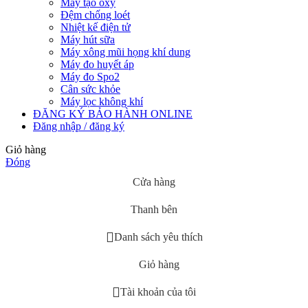
Máy tạo oxy
Đệm chống loét
Nhiệt kế điện tử
Máy hút sữa
Máy xông mũi họng khí dung
Máy đo huyết áp
Máy đo Spo2
Cân sức khỏe
Máy lọc không khí
ĐĂNG KÝ BẢO HÀNH ONLINE
Đăng nhập / đăng ký
Giỏ hàng
Đóng
Cửa hàng
Thanh bên
Danh sách yêu thích
Giỏ hàng
Tài khoản của tôi