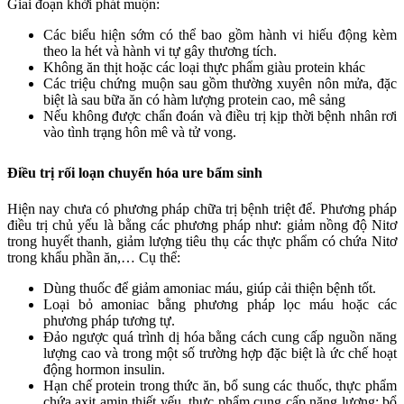
Giai đoạn khởi phát muộn:
Các biểu hiện sớm có thể bao gồm hành vi hiếu động kèm
theo la hét và hành vi tự gây thương tích.
Không ăn thịt hoặc các loại thực phẩm giàu protein khác
Các triệu chứng muộn sau gồm thường xuyên nôn mửa, đặc
biệt là sau bữa ăn có hàm lượng protein cao, mê sảng
Nếu không được chẩn đoán và điều trị kịp thời bệnh nhân rơi
vào tình trạng hôn mê và tử vong.
Điều trị rối loạn chuyển hóa ure bẩm sinh
Hiện nay chưa có phương pháp chữa trị bệnh triệt để. Phương pháp
điều trị chủ yếu là bằng các phương pháp như: giảm nồng độ Nitơ
trong huyết thanh, giảm lượng tiêu thụ các thực phẩm có chứa Nitơ
trong khẩu phần ăn,… Cụ thể:
Dùng thuốc để giảm amoniac máu, giúp cải thiện bệnh tốt.
Loại bỏ amoniac bằng phương pháp lọc máu hoặc các
phương pháp tương tự.
Đảo ngược quá trình dị hóa bằng cách cung cấp nguồn năng
lượng cao và trong một số trường hợp đặc biệt là ức chế hoạt
động hormon insulin.
Hạn chế protein trong thức ăn, bổ sung các thuốc, thực phẩm
chứa axit amin thiết yếu, thực phẩm cung cấp năng lượng; bổ