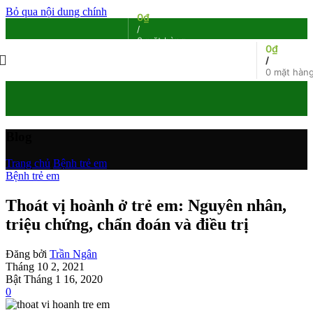
Bỏ qua nội dung chính
0
₫
/
0
mặt hàng
0
₫
/
0
mặt hàn
Blog
Trang chủ
/
Bệnh trẻ em
Bệnh trẻ em
Thoát vị hoành ở trẻ em: Nguyên nhân,
triệu chứng, chẩn đoán và điều trị
Đăng bởi
Trần Ngân
Tháng 10 2, 2021
Bật Tháng 1 16, 2020
0