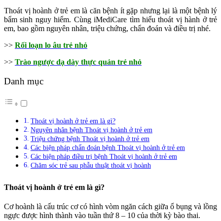
Thoát vị hoành ở trẻ em là căn bệnh ít gặp nhưng lại là một bệnh lý
bẩm sinh nguy hiểm. Cùng iMediCare tìm hiểu thoát vị hành ở trẻ
em, bao gồm nguyên nhân, triệu chứng, chẩn đoán và điều trị nhé.
>>
Rối loạn lo âu trẻ nhỏ
>>
Trào ngược dạ dày thực quản trẻ nhỏ
Danh mục
Thoát vị hoành ở trẻ em là gì?
Nguyên nhân bệnh Thoát vị hoành ở trẻ em
Triệu chứng bệnh Thoát vị hoành ở trẻ em
Các biện pháp chẩn đoán bệnh Thoát vị hoành ở trẻ em
Các biện pháp điều trị bệnh Thoát vị hoành ở trẻ em
Chăm sóc trẻ sau phẫu thuật thoát vị hoành
Thoát vị hoành ở trẻ em là gì?
Cơ hoành là cấu trúc cơ có hình vòm ngăn cách giữa ổ bụng và lồng
ngực được hình thành vào tuần thứ 8 – 10 của thời kỳ bào thai.