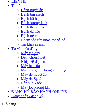
LIÊN HỆ
Tin tức
Bệnh huyết áp
Bệnh tim mạch
Bệnh hô hấp
Bệnh xương khớp
Bệnh theo mùa
Bệnh da liễu
Bệnh trẻ em
Chăm sóc sức khỏe mẹ và bé
Tin khuyến mại
Tư vấn tiêu dùng
Máy tạo oxy
Đệm chống loét
Nhiệt kế điện tử
Máy hút sữa
Máy xông mũi họng khí dung
Máy đo huyết áp
Máy đo Spo2
Cân sức khỏe
Máy lọc không khí
ĐĂNG KÝ BẢO HÀNH ONLINE
Đăng nhập / đăng ký
Giỏ hàng