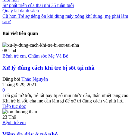
Sự phát triển của thai nhi 35 tuần tuổi
Quay lại danh sách
Cũ hơn
Trẻ sợ tiếng ồn khi dùng máy xông khí dung, mẹ phải làm
sao?
Bài viết liên quan
08
Th4
Bệnh trẻ em
,
Chăm sóc Mẹ Và Bé
Xử lý đúng cách khi trẻ bị sốt tại nhà
Đăng bởi
Thảo Nguyễn
Tháng 9 29, 2021
0
Trái gió trở trời, trẻ rất hay bị sổ mũi nhức đầu, thân nhiệt tăng cao.
Khi trẻ bị sốt, cha mẹ cần làm gì để xử trí đúng cách và phù hợ...
Tiếp tục đọc
23
Th9
Bệnh trẻ em
Viêm dạ dày ở trẻ nhỏ