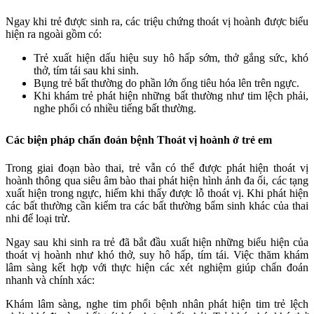
Ngay khi trẻ được sinh ra, các triệu chứng thoát vị hoành được biểu
hiện ra ngoài gồm có:
Trẻ xuất hiện dấu hiệu suy hô hấp sớm, thở gắng sức, khó
thở, tím tái sau khi sinh.
Bụng trẻ bất thường do phần lớn ống tiêu hóa lên trên ngực.
Khi khám trẻ phát hiện những bất thường như tim lệch phải,
nghe phổi có nhiều tiếng bất thường.
Các biện pháp chẩn đoán bệnh Thoát vị hoành ở trẻ em
Trong giai đoạn bào thai, trẻ vẫn có thể được phát hiện thoát vị
hoành thông qua siêu âm bào thai phát hiện hình ảnh đa ối, các tạng
xuất hiện trong ngực, hiếm khi thấy được lỗ thoát vị. Khi phát hiện
các bất thường cần kiểm tra các bất thường bẩm sinh khác của thai
nhi để loại trừ.
Ngay sau khi sinh ra trẻ đã bắt đầu xuất hiện những biểu hiện của
thoát vị hoành như khó thở, suy hô hấp, tím tái. Việc thăm khám
lâm sàng kết hợp với thực hiện các xét nghiệm giúp chẩn đoán
nhanh và chính xác:
Khám lâm sàng, nghe tim phổi bệnh nhân phát hiện tim trẻ lệch