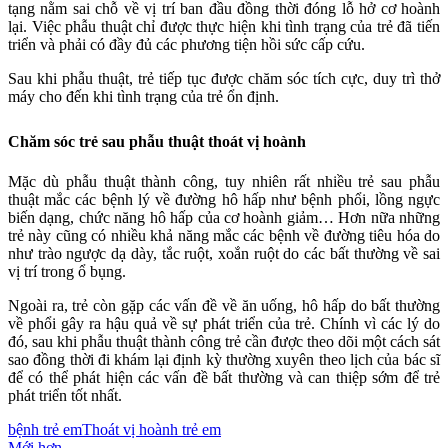
tạng nằm sai chỗ về vị trí ban đầu đồng thời đóng lỗ hở cơ hoành
lại. Việc phẫu thuật chỉ được thực hiện khi tình trạng của trẻ đã tiến
triển và phải có đầy đủ các phương tiện hồi sức cấp cứu.
Sau khi phẫu thuật, trẻ tiếp tục được chăm sóc tích cực, duy trì thở
máy cho đến khi tình trạng của trẻ ổn định.
Chăm sóc trẻ sau phẫu thuật thoát vị hoành
Mặc dù phẫu thuật thành công, tuy nhiên rất nhiều trẻ sau phẫu
thuật mắc các bệnh lý về đường hô hấp như bệnh phổi, lồng ngực
biến dạng, chức năng hô hấp của cơ hoành giảm… Hơn nữa những
trẻ này cũng có nhiều khả năng mắc các bệnh về đường tiêu hóa do
như trào ngược dạ dày, tắc ruột, xoắn ruột do các bất thường về sai
vị trí trong ổ bụng.
Ngoài ra, trẻ còn gặp các vấn đề về ăn uống, hô hấp do bất thường
về phổi gây ra hậu quả về sự phát triển của trẻ. Chính vì các lý do
đó, sau khi phẫu thuật thành công trẻ cần được theo dõi một cách sát
sao đồng thời đi khám lại định kỳ thường xuyên theo lịch của bác sĩ
để có thể phát hiện các vấn đề bất thường và can thiệp sớm để trẻ
phát triển tốt nhất.
bệnh trẻ em
Thoát vị hoành trẻ em
Mới hơn