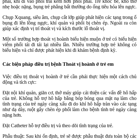
phải, khí đi vào phổi trái kém hơn phổi phải. Trẻ khóc bé, khó thở
nhẹ hoặc nặng, bụng trẻ phẳng bất thường do ống tiêu hóa lên ngực.
Chụp Xquang, siêu âm, chụp cắt lớp giúp phát hiện các tạng trong ổ
bụng đi lên lồng ngực, khí quản và phổi bị chèn ép. Ngoài ra còn
giúp xác định vị trí thoát vị và kích thước lỗ thoát vị.
Một số trường hợp thoát vị hoành biểu hiện muộn ở trẻ có biểu hiện
viêm phổi tái đi tái lại nhiều lần. Nhiều trường hợp trẻ không có
biểu hiện và chỉ được phát hiện khi đi khám bệnh định kỳ.
Các biện pháp điều trị bệnh Thoát vị hoành ở trẻ em
Việc điều trị thoát vị hoành ở trẻ cần phải thực hiện một cách chủ
động và tích cực:
Đặt nội khí quản, giãn cơ, thở máy giúp cải thiện các vấn đề hô hấp
của trẻ. Không hỗ trợ hô hấp bằng bóp bóng qua mặt nạ làm cho
tình trạng của trẻ ngày càng xấu đi do khí hô hấp tràn vào các tạng
như dạ dày, ruột gây chèn ép phổi làm cho bệnh tình trẻ ngày càng
nặng hơn.
Đặt Catheter hỗ trợ điều trị và theo dõi tình trạng của trẻ.
Phẫu thuật: Sau khi ổn định, trẻ sẽ được phẫu thuật đưa toàn bộ các