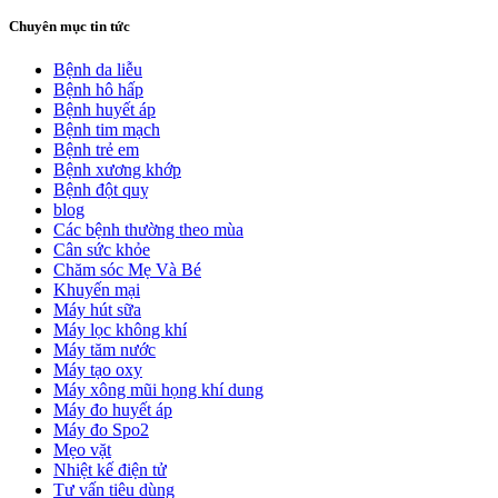
Chuyên mục tin tức
Bệnh da liễu
Bệnh hô hấp
Bệnh huyết áp
Bệnh tim mạch
Bệnh trẻ em
Bệnh xương khớp
Bệnh đột quỵ
blog
Các bệnh thường theo mùa
Cân sức khỏe
Chăm sóc Mẹ Và Bé
Khuyến mại
Máy hút sữa
Máy lọc không khí
Máy tăm nước
Máy tạo oxy
Máy xông mũi họng khí dung
Máy đo huyết áp
Máy đo Spo2
Mẹo vặt
Nhiệt kế điện tử
Tư vấn tiêu dùng