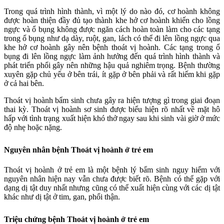
Trong quá trình hình thành, vì một lý do nào đó, cơ hoành không
được hoàn thiện đầy đủ tạo thành khe hở cơ hoành khiến cho lồng
ngực và ổ bụng không được ngăn cách hoàn toàn làm cho các tạng
trong ổ bụng như dạ dày, ruột, gan, lách có thể đi lên lồng ngực qua
khe hở cơ hoành gây nên bệnh thoát vị hoành. Các tạng trong ổ
bụng đi lên lồng ngực làm ảnh hưởng đến quá trình hình thành và
phát triển phổi gây nên những hậu quả nghiêm trọng. Bệnh thường
xuyên gặp chủ yếu ở bên trái, ít gặp ở bên phải và rất hiếm khi gặp
ở cả hai bên.
Thoát vị hoành bẩm sinh chưa gây ra hiện tượng gì trong giai đoạn
thai kỳ. Thoát vị hoành sơ sinh được biểu hiện rõ nhất về mặt hô
hấp với tình trạng xuất hiện khó thở ngay sau khi sinh vài giờ ở mức
độ nhẹ hoặc nặng.
Nguyên nhân bệnh Thoát vị hoành ở trẻ em
Thoát vị hoành ở trẻ em là một bệnh lý bẩm sinh nguy hiểm với
nguyên nhân hiện nay vẫn chưa được biết rõ. Bệnh có thể gặp với
dạng dị tật duy nhất nhưng cũng có thể xuất hiện cùng với các dị tật
khác như dị tật ở tim, gan, phổi thận.
Triệu chứng bệnh Thoát vị hoành ở trẻ em