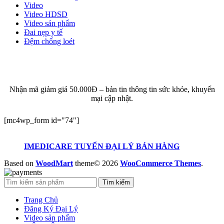
Video
Video HDSD
Video sản phẩm
Đai nẹp y tế
Đệm chống loét
ĐĂNG KÝ EMAIL NHẬN BẢN TIN SỨC KHỎE,
KHUYẾN MẠI
Nhận mã giảm giá 50.000Đ – bản tin thông tin sức khỏe, khuyến
mại cập nhật.
[mc4wp_form id="74"]
IMEDICARE TUYỂN ĐẠI LÝ BÁN HÀNG
Based on
WoodMart
theme© 2026
WooCommerce Themes
.
Tìm kiếm
Trang Chủ
Đăng Ký Đại Lý
Video sản phẩm