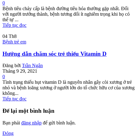
0
Bệnh tiêu chảy cấp là bệnh đường tiêu hóa thường gặp nhất. Đối
với người trưởng thành, bệnh tương đối ít nghiêm trọng khi họ có
thể tự ...
Tiếp tục đọc
04
Th8
Bệnh trẻ em
Hướng dẫn chăm sóc trẻ thiếu Vitamin D
Đăng bởi
Trần Ngân
Tháng 9 29, 2021
0
Tình trạng thiếu hụt vitamin D là nguyên nhân gây còi xương ở trẻ
nhỏ và bệnh loãng xương ở người lớn do tổ chức hữu cơ của xương
không...
Tiếp tục đọc
Để lại một bình luận
Bạn phải
đăng nhập
để gửi bình luận.
Đóng