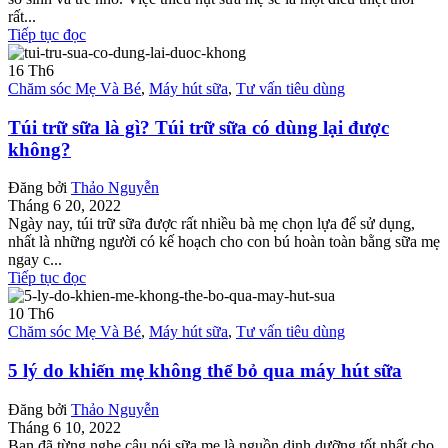
rất...
Tiếp tục đọc
16
Th6
Chăm sóc Mẹ Và Bé
,
Máy hút sữa
,
Tư vấn tiêu dùng
Túi trữ sữa là gì? Túi trữ sữa có dùng lại được
không?
Đăng bởi
Thảo Nguyễn
Tháng 6 20, 2022
Ngày nay, túi trữ sữa được rất nhiều bà mẹ chọn lựa để sử dụng,
nhất là những người có kế hoạch cho con bú hoàn toàn bằng sữa mẹ
ngay c...
Tiếp tục đọc
10
Th6
Chăm sóc Mẹ Và Bé
,
Máy hút sữa
,
Tư vấn tiêu dùng
5 lý do khiến mẹ không thể bỏ qua máy hút sữa
Đăng bởi
Thảo Nguyễn
Tháng 6 10, 2022
Bạn đã từng nghe câu nói sữa mẹ là nguồn dinh dưỡng tốt nhất cho