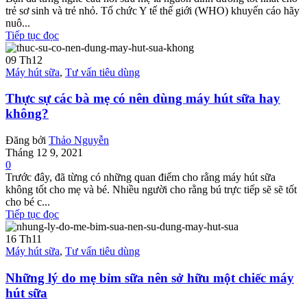
trẻ sơ sinh và trẻ nhỏ. Tổ chức Y tế thế giới (WHO) khuyến cáo hãy
nuô...
Tiếp tục đọc
09
Th12
Máy hút sữa
,
Tư vấn tiêu dùng
Thực sự các bà mẹ có nên dùng máy hút sữa hay
không?
Đăng bởi
Thảo Nguyễn
Tháng 12 9, 2021
0
Trước đây, đã từng có những quan điểm cho rằng máy hút sữa
không tốt cho mẹ và bé. Nhiều người cho rằng bú trực tiếp sẽ sẽ tốt
cho bé c...
Tiếp tục đọc
16
Th11
Máy hút sữa
,
Tư vấn tiêu dùng
Những lý do mẹ bỉm sữa nên sở hữu một chiếc máy
hút sữa