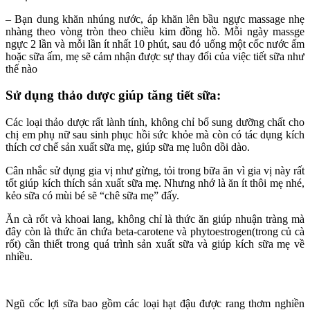
– Bạn dung khăn nhúng nước, áp khăn lên bầu ngực massage nhẹ
nhàng theo vòng tròn theo chiều kim đồng hồ. Mỗi ngày massge
ngực 2 lần và mỗi lần ít nhất 10 phút, sau đó uống một cốc nước ấm
hoặc sữa ấm, mẹ sẽ cảm nhận được sự thay đổi của việc tiết sữa như
thế nào
Sử dụng thảo dược giúp tăng tiết sữa:
Các loại thảo dược rất lành tính, không chỉ bổ sung dưỡng chất cho
chị em phụ nữ sau sinh phục hồi sức khỏe mà còn có tác dụng kích
thích cơ chế sản xuất sữa mẹ, giúp sữa mẹ luôn dồi dào.
Cân nhắc sử dụng gia vị như gừng, tỏi trong bữa ăn vì gia vị này rất
tốt giúp kích thích sản xuất sữa mẹ. Nhưng nhớ là ăn ít thôi mẹ nhé,
kẻo sữa có mùi bé sẽ “chê sữa mẹ” đấy.
Ăn cà rốt và khoai lang, không chỉ là thức ăn giúp nhuận tràng mà
đây còn là thức ăn chứa beta-carotene và phytoestrogen(trong củ cà
rốt) cần thiết trong quá trình sản xuất sữa và giúp kích sữa mẹ về
nhiều.
Ngũ cốc lợi sữa bao gồm các loại hạt đậu được rang thơm nghiền