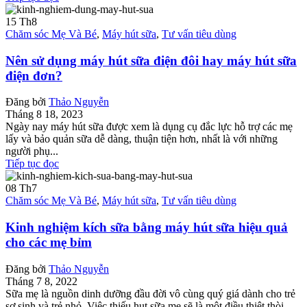
15
Th8
Chăm sóc Mẹ Và Bé
,
Máy hút sữa
,
Tư vấn tiêu dùng
Nên sử dụng máy hút sữa điện đôi hay máy hút sữa
điện đơn?
Đăng bởi
Thảo Nguyễn
Tháng 8 18, 2023
Ngày nay máy hút sữa được xem là dụng cụ đắc lực hỗ trợ các mẹ
lấy và bảo quản sữa dễ dàng, thuận tiện hơn, nhất là với những
người phụ...
Tiếp tục đọc
08
Th7
Chăm sóc Mẹ Và Bé
,
Máy hút sữa
,
Tư vấn tiêu dùng
Kinh nghiệm kích sữa bằng máy hút sữa hiệu quả
cho các mẹ bỉm
Đăng bởi
Thảo Nguyễn
Tháng 7 8, 2022
Sữa mẹ là nguồn dinh dưỡng đầu đời vô cùng quý giá dành cho trẻ
sơ sinh và trẻ nhỏ. Việc thiếu hụt sữa mẹ sẽ là một điều thiệt thòi