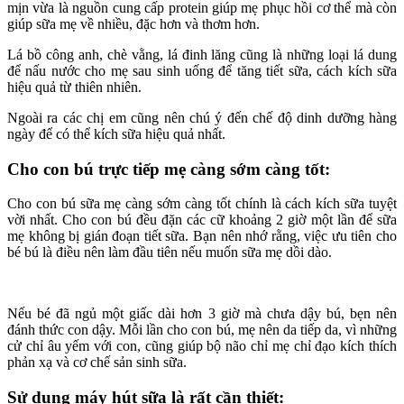
mịn vừa là nguồn cung cấp protein giúp mẹ phục hồi cơ thể mà còn
giúp sữa mẹ về nhiều, đặc hơn và thơm hơn.
Lá bồ công anh, chè vằng, lá đinh lăng cũng là những loại lá dung
để nấu nước cho mẹ sau sinh uống để tăng tiết sữa, cách kích sữa
hiệu quả từ thiên nhiên.
Ngoài ra các chị em cũng nên chú ý đến chế độ dinh dưỡng hàng
ngày để có thể kích sữa hiệu quả nhất.
Cho con bú trực tiếp mẹ càng sớm càng tốt:
Cho con bú sữa mẹ càng sớm càng tốt chính là cách kích sữa tuyệt
vời nhất. Cho con bú đều đặn các cữ khoảng 2 giờ một lần để sữa
mẹ không bị gián đoạn tiết sữa. Bạn nên nhớ rằng, việc ưu tiên cho
bé bú là điều nên làm đầu tiên nếu muốn sữa mẹ dồi dào.
Nếu bé đã ngủ một giấc dài hơn 3 giờ mà chưa dậy bú, bẹn nên
đánh thức con dậy. Mỗi lần cho con bú, mẹ nên da tiếp da, vì những
cử chỉ âu yếm với con, cũng giúp bộ não chỉ mẹ chỉ đạo kích thích
phản xạ và cơ chế sản sinh sữa.
Sử dụng máy hút sữa là rất cần thiết: