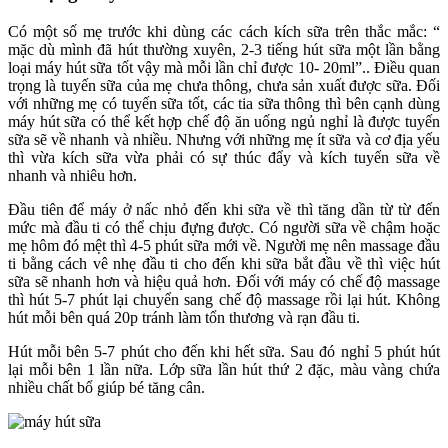
Có một số mẹ trước khi dùng các cách kích sữa trên thắc mắc: “
mặc dù mình đã hút thường xuyên, 2-3 tiếng hút sữa một lần bằng
loại máy hút sữa tốt vậy mà mỗi lần chỉ được 10- 20ml”.. Điều quan
trọng là tuyến sữa của mẹ chưa thông, chưa sản xuất được sữa. Đối
với những mẹ có tuyến sữa tốt, các tia sữa thông thì bên cạnh dùng
máy hút sữa có thể kết hợp chế độ ăn uống ngủ nghỉ là được tuyến
sữa sẽ về nhanh và nhiều. Nhưng với những mẹ ít sữa và cơ địa yếu
thì vừa kích sữa vừa phải có sự thúc đẩy và kích tuyến sữa về
nhanh và nhiêu hơn.
Đầu tiên để máy ở nấc nhỏ đến khi sữa về thì tăng dần từ từ đến
mức mà đầu ti có thể chịu đựng được. Có người sữa về chậm hoặc
mẹ hôm đó mệt thì 4-5 phút sữa mới về. Người mẹ nên massage đầu
ti bằng cách vê nhẹ đầu ti cho đến khi sữa bắt đầu về thì việc hút
sữa sẽ nhanh hơn và hiệu quả hơn. Đối với máy có chế độ massage
thì hút 5-7 phút lại chuyển sang chế độ massage rồi lại hút. Không
hút mỗi bên quá 20p tránh làm tổn thương và rạn đầu ti.
Hút mỗi bên 5-7 phút cho đến khi hết sữa. Sau đó nghỉ 5 phút hút
lại mỗi bên 1 lần nữa. Lớp sữa lần hút thứ 2 đặc, màu vàng chứa
nhiều chất bổ giúp bé tăng cân.