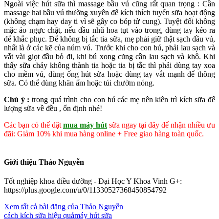
Ngoài việc hút sữa thì massage bầu vú cũng rất quan trọng : Cần
massage hai bầu vú thường xuyên để kích thích tuyến sữa hoạt động
(không chạm hay day ti vì sẽ gây co bóp tử cung). Tuyệt đối không
mặc áo ngực chật, nếu đầu nhũ hoa tụt vào trong, dùng tay kéo ra
để khắc phục. Để không bị tắc tia sữa, mẹ phải giữ thật sạch đầu vú,
nhất là ở các kẽ của núm vú. Trước khi cho con bú, phải lau sạch và
vắt vài giọt đầu bỏ đi, khi bú xong cũng cần lau sạch và khô. Khi
thấy sữa chảy không thành tia hoặc tia bị tắc thì phải dùng tay xoa
cho mềm vú, dùng ống hút sữa hoặc dùng tay vắt mạnh để thông
sữa. Có thể dùng khăn ấm hoặc túi chườm nóng.
Chú ý :
trong quá trình cho con bú các mẹ nên kiên trì kích sữa để
lượng sữa về đều , ổn định nhé!
Các bạn có thể đặt
mua máy hút
sữa ngay tại đây để nhận nhiều ưu
đãi: Giảm 10% khi mua hàng online + Free giao hàng toàn quốc.
Giới thiệu Thảo Nguyễn
Tốt nghiệp khoa điều dưỡng - Đại Học Y Khoa Vinh G+:
https://plus.google.com/u/0/11330527368450854792
Xem tất cả bài đăng của Thảo Nguyễn
cách kích sữa hiệu quả
máy hút sữa