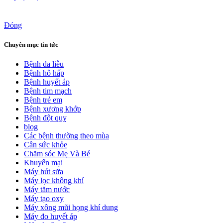
Đóng
Chuyên mục tin tức
Bệnh da liễu
Bệnh hô hấp
Bệnh huyết áp
Bệnh tim mạch
Bệnh trẻ em
Bệnh xương khớp
Bệnh đột quỵ
blog
Các bệnh thường theo mùa
Cân sức khỏe
Chăm sóc Mẹ Và Bé
Khuyến mại
Máy hút sữa
Máy lọc không khí
Máy tăm nước
Máy tạo oxy
Máy xông mũi họng khí dung
Máy đo huyết áp