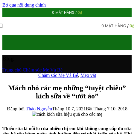
Bỏ qua nội dung chính
0
MẶT HÀNG
/
0
₫
0
MẶT HÀNG
/
0
Blog
Trang chủ
/
Chăm sóc Mẹ Và Bé
Chăm sóc Mẹ Và Bé
,
Mẹo vặt
Mách nhỏ các mẹ những “tuyệt chiêu”
kích sữa về “ướt áo”
Đăng bởi
Thảo Nguyễn
Tháng 10 7, 2021
Bật Tháng 7 10, 2018
Thiếu sữa là nỗi lo của nhiều chị em khi không cung cấp đủ sữa
cho bé yêu hàng ngày, ảnh hưởng đến sự phát triển của bé. Khi