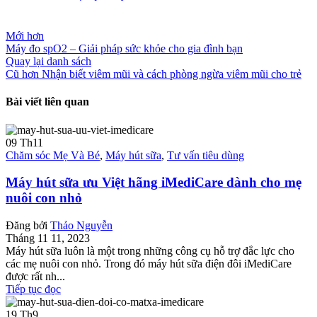
Mới hơn
Máy đo spO2 – Giải pháp sức khỏe cho gia đình bạn
Quay lại danh sách
Cũ hơn
Nhận biết viêm mũi và cách phòng ngừa viêm mũi cho trẻ
Bài viết liên quan
09
Th11
Chăm sóc Mẹ Và Bé
,
Máy hút sữa
,
Tư vấn tiêu dùng
Máy hút sữa ưu Việt hãng iMediCare dành cho mẹ
nuôi con nhỏ
Đăng bởi
Thảo Nguyễn
Tháng 11 11, 2023
Máy hút sữa luôn là một trong những công cụ hỗ trợ đắc lực cho
các mẹ nuôi con nhỏ. Trong đó máy hút sữa điện đôi iMediCare
được rất nh...
Tiếp tục đọc
19
Th9