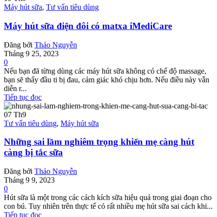
Máy hút sữa
,
Tư vấn tiêu dùng
Máy hút sữa điện đôi có matxa iMediCare
Đăng bởi
Thảo Nguyễn
Tháng 9 25, 2023
0
Nếu bạn đã từng dùng các máy hút sữa không có chế độ massage,
bạn sẽ thấy đầu ti bị đau, cảm giác khó chịu hơn. Nếu điều này vẫn
diễn r...
Tiếp tục đọc
07
Th9
Tư vấn tiêu dùng
,
Máy hút sữa
Những sai lầm nghiêm trọng khiến mẹ càng hút
càng bị tắc sữa
Đăng bởi
Thảo Nguyễn
Tháng 9 9, 2023
0
Hút sữa là một trong các cách kích sữa hiệu quả trong giai đoạn cho
con bú. Tuy nhiên trên thực tế có rất nhiều mẹ hút sữa sai cách khi...
Tiếp tục đọc