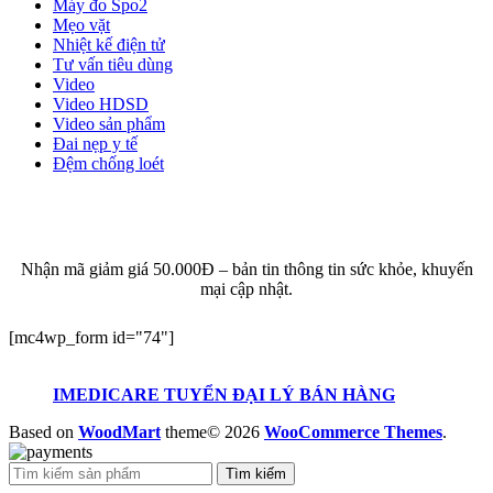
Máy đo Spo2
Mẹo vặt
Nhiệt kế điện tử
Tư vấn tiêu dùng
Video
Video HDSD
Video sản phẩm
Đai nẹp y tế
Đệm chống loét
ĐĂNG KÝ EMAIL NHẬN BẢN TIN SỨC KHỎE,
KHUYẾN MẠI
Nhận mã giảm giá 50.000Đ – bản tin thông tin sức khỏe, khuyến
mại cập nhật.
[mc4wp_form id="74"]
IMEDICARE TUYỂN ĐẠI LÝ BÁN HÀNG
Based on
WoodMart
theme© 2026
WooCommerce Themes
.
Tìm kiếm