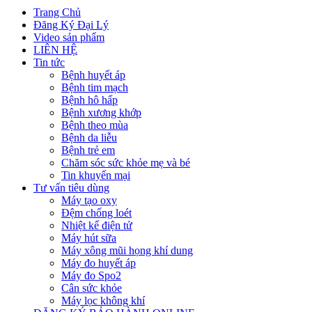
Trang Chủ
Đăng Ký Đại Lý
Video sản phẩm
LIÊN HỆ
Tin tức
Bệnh huyết áp
Bệnh tim mạch
Bệnh hô hấp
Bệnh xương khớp
Bệnh theo mùa
Bệnh da liễu
Bệnh trẻ em
Chăm sóc sức khỏe mẹ và bé
Tin khuyến mại
Tư vấn tiêu dùng
Máy tạo oxy
Đệm chống loét
Nhiệt kế điện tử
Máy hút sữa
Máy xông mũi họng khí dung
Máy đo huyết áp
Máy đo Spo2
Cân sức khỏe
Máy lọc không khí