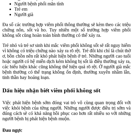
Người bệnh phổi mãn tính
Trẻ em
Người già
Đa số các trường hợp viêm phổi thông thường sẽ kèm theo các triệu
chứng nôn, sốt và ho. Tuy nhiên một số trường hợp viêm phổi
không sốt cũng hoàn toàn bình thường có thể xảy ra.
Trẻ nhỏ và trẻ sơ sinh khi mắc viêm phổi không sốt sẽ rất nguy hiểm
vì không có triệu chứng nào xảy ra rõ rệt. Trẻ đôi khi chỉ là chút thờ
ơ, bồn chồn nên rất khó phát hiện bệnh ở trẻ. Những người cao tuổi
hoặc người có hệ miễn dịch kém không bị sốt là điều thường xảy ra,
các biểu hiện khác cũng không thể hiện quá rõ rệt. Ở người già mắc
bệnh thường có thể trạng không ổn định, thường xuyên nhầm lẫn,
tinh thần hay hoảng loạn.
Dấu hiệu nhận biết viêm phổi không sốt
Việc phát hiện bệnh sớm đóng vai trò vô cùng quan trọng đối với
việc khỏi bệnh của từng người. Những người được điều trị sớm và
đúng cách sẽ có khả năng hồi phục cao hơn rất nhiều so với những
người bệnh bị phát hiện bệnh muộn.
Đau ngực