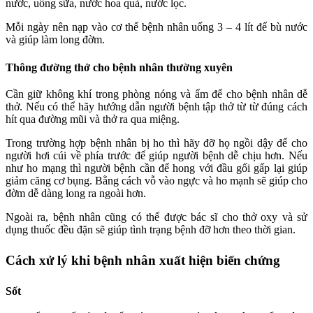
nước, uống sữa, nước hoa quả, nước lọc.
Mỗi ngày nên nạp vào cơ thể bệnh nhân uống 3 – 4 lít để bù nước
và giúp làm long đờm.
Thông đường thở cho bệnh nhân thường xuyên
Cần giữ không khí trong phòng nóng và ẩm để cho bệnh nhân dễ
thở. Nếu có thể hãy hướng dẫn người bệnh tập thở từ từ đúng cách
hít qua đường mũi và thở ra qua miệng.
Trong trường hợp bệnh nhân bị ho thì hãy đỡ họ ngồi dậy để cho
người hơi cúi về phía trước để giúp người bệnh dễ chịu hơn. Nếu
như ho mạng thì người bệnh cần để hong với đầu gối gấp lại giúp
giảm căng cơ bụng. Bằng cách vỗ vào ngực và ho mạnh sẽ giúp cho
đờm dễ dàng long ra ngoài hơn.
Ngoài ra, bệnh nhân cũng có thể được bác sĩ cho thở oxy và sử
dụng thuốc đều đặn sẽ giúp tình trạng bệnh đỡ hơn theo thời gian.
Cách xử lý khi bệnh nhân xuất hiện biến chứng
Sốt