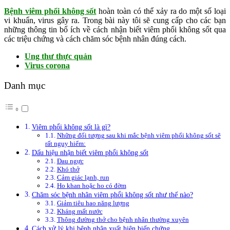
Bệnh viêm phổi không sốt
hoàn toàn có thể xảy ra do một số loại
vi khuẩn, virus gây ra. Trong bài này tôi sẽ cung cấp cho các bạn
những thông tin bổ ích về cách nhận biết viêm phổi không sốt qua
các triệu chứng và cách chăm sóc bệnh nhân đúng cách.
Ung thư thực quản
Virus corona
Danh mục
Viêm phổi không sốt là gì?
Những đối tượng sau khi mắc bệnh viêm phổi không sốt sẽ
rất nguy hiểm:
Dấu hiệu nhận biết viêm phổi không sốt
Đau ngực
Khó thở
Cảm giác lạnh, run
Ho khan hoặc ho có đờm
Chăm sóc bệnh nhân viêm phổi không sốt như thế nào?
Giảm tiêu hao năng lượng
Kháng mất nước
Thông đường thở cho bệnh nhân thường xuyên
Cách xử lý khi bệnh nhân xuất hiện biến chứng