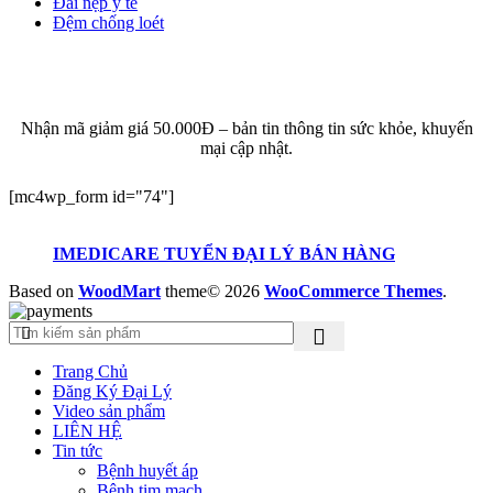
Đai nẹp y tế
Đệm chống loét
ĐĂNG KÝ EMAIL NHẬN BẢN TIN SỨC KHỎE,
KHUYẾN MẠI
Nhận mã giảm giá 50.000Đ – bản tin thông tin sức khỏe, khuyến
mại cập nhật.
[mc4wp_form id="74"]
IMEDICARE TUYỂN ĐẠI LÝ BÁN HÀNG
Based on
WoodMart
theme© 2026
WooCommerce Themes
.
Trang Chủ
Đăng Ký Đại Lý
Video sản phẩm
LIÊN HỆ
Tin tức
Bệnh huyết áp
Bệnh tim mạch