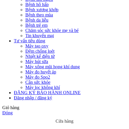
Bệnh hô hấp
Bệnh xương khớp
Bệnh theo mùa
Bệnh da liễu
Bệnh trẻ em
Chăm sóc sức khỏe mẹ và bé
Tin khuyến mại
Tư vấn tiêu dùng
Máy tạo oxy
Đệm chống loét
Nhiệt kế điện tử
Máy hút sữa
Máy xông mũi họng khí dung
Máy đo huyết áp
Máy đo Spo2
Cân sức khỏe
Máy lọc không khí
ĐĂNG KÝ BẢO HÀNH ONLINE
Đăng nhập / đăng ký
Giỏ hàng
Đóng
Cửa hàng