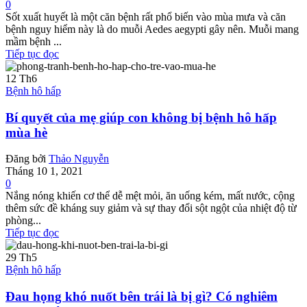
0
Sốt xuất huyết là một căn bệnh rất phổ biến vào mùa mưa và căn
bệnh nguy hiểm này là do muỗi Aedes aegypti gây nên. Muỗi mang
mầm bệnh ...
Tiếp tục đọc
12
Th6
Bệnh hô hấp
Bí quyết của mẹ giúp con không bị bệnh hô hấp
mùa hè
Đăng bởi
Thảo Nguyễn
Tháng 10 1, 2021
0
Nắng nóng khiến cơ thể dễ mệt mỏi, ăn uống kém, mất nước, cộng
thêm sức đề kháng suy giảm và sự thay đổi sột ngột của nhiệt độ từ
phòng...
Tiếp tục đọc
29
Th5
Bệnh hô hấp
Đau họng khó nuốt bên trái là bị gì? Có nghiêm