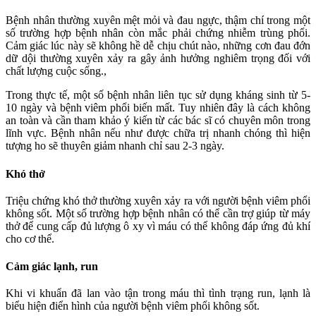
Bệnh nhân thường xuyên mệt mỏi và đau ngực, thậm chí trong một
số trường hợp bệnh nhân còn mắc phải chứng nhiễm trùng phổi.
Cảm giác lúc này sẽ không hề dễ chịu chút nào, những cơn đau đớn
dữ dội thường xuyên xảy ra gây ảnh hưởng nghiêm trọng đối với
chất lượng cuộc sống.,
Trong thực tế, một số bệnh nhân liên tục sử dụng kháng sinh từ 5-
10 ngày và bệnh viêm phổi biến mất. Tuy nhiên đây là cách không
an toàn và cần tham khảo ý kiến từ các bác sĩ có chuyên môn trong
lĩnh vực. Bệnh nhân nếu như được chữa trị nhanh chóng thì hiện
tượng ho sẽ thuyên giảm nhanh chỉ sau 2-3 ngày.
Khó thở
Triệu chứng khó thở thường xuyên xảy ra với người bệnh viêm phổi
không sốt. Một số trường hợp bệnh nhân có thể cần trợ giúp từ máy
thở để cung cấp đủ lượng ô xy vì máu có thể không đáp ứng đủ khí
cho cơ thể.
Cảm giác lạnh, run
Khi vi khuẩn đã lan vào tận trong máu thì tình trạng run, lạnh là
biểu hiện điển hình của người bệnh viêm phổi không sốt.