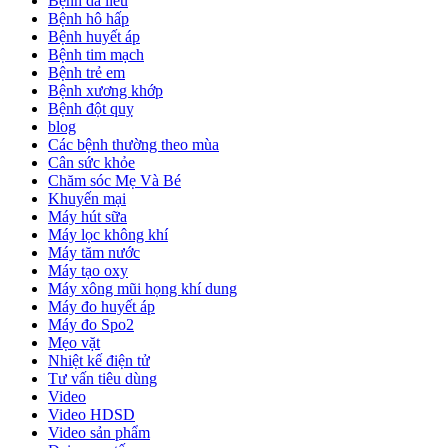
Bệnh da liễu
Bệnh hô hấp
Bệnh huyết áp
Bệnh tim mạch
Bệnh trẻ em
Bệnh xương khớp
Bệnh đột quỵ
blog
Các bệnh thường theo mùa
Cân sức khỏe
Chăm sóc Mẹ Và Bé
Khuyến mại
Máy hút sữa
Máy lọc không khí
Máy tăm nước
Máy tạo oxy
Máy xông mũi họng khí dung
Máy đo huyết áp
Máy đo Spo2
Mẹo vặt
Nhiệt kế điện tử
Tư vấn tiêu dùng
Video
Video HDSD
Video sản phẩm