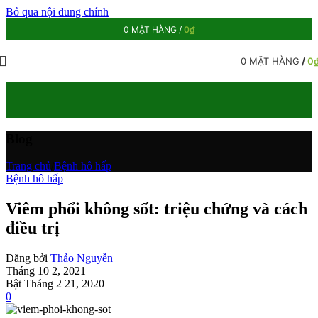
Bỏ qua nội dung chính
0
MẶT HÀNG
/
0
₫
0
MẶT HÀNG
/
0
Blog
Trang chủ
/
Bệnh hô hấp
Bệnh hô hấp
Viêm phổi không sốt: triệu chứng và cách
điều trị
Đăng bởi
Thảo Nguyễn
Tháng 10 2, 2021
Bật Tháng 2 21, 2020
0