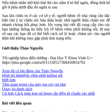
Nếu bệnh nhân thở khò khè thì cho nằm ở tư thế ngửa, đồng thời kê
gối ở phía dưới đầu rồi ngửa ra sau
Sau khi chữa trị ở các cơ sở y tế, người bệnh về nhà cũng cần đặc
biệt chú ý tự chăm sóc bản thân hoặc nhờ người thân chăm sóc để
nhanh chóng hồi phục hơn. Hy vọng bài viết đã cung cấp cho các
bạn những thông tin hữu ích về bệnh viêm phổi không sốt, từ nay
về sau các bạn đã có thể biết cách xử lý hoặc chăm sóc cho người
thân khi không may gặp phải tình trạng trên.
Giới thiệu Thảo Nguyễn
Tốt nghiệp khoa điều dưỡng - Đại Học Y Khoa Vinh G+:
https://plus.google.com/u/0/11330527368450854792
Xem tất cả bài đăng của Thảo Nguyễn
bệnh hô hấp
bệnh viêm phổi không sốt
Mới hơn
Tầm quan trọng của máy tạo oxy tại nhà
Quay lại danh sách
Cũ hơn
Cách giúp bạn sử dụng cân điện tử chuẩn xác nhất
Bài viết liên quan