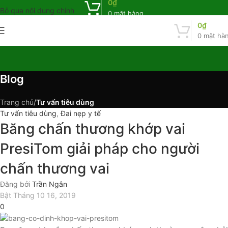
0
₫
Bỏ qua nội dung chính
0
mặt hàng
0
₫
0
mặt hà
Blog
Trang chủ
/
Tư vấn tiêu dùng
Tư vấn tiêu dùng
,
Đai nẹp y tế
Băng chấn thương khớp vai
PresiTom giải pháp cho người
chấn thương vai
Đăng bởi
Trần Ngân
Bật Tháng 10 16, 2019
0