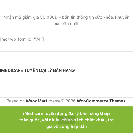
KHUYẾN MẠI
Nhận mã giảm giá 50.000Đ – bản tin thông tin sức khỏe, khuyến
mại cập nhật.
[mc4wp_form id="74"]
IMEDICARE TUYỂN ĐẠI LÝ BÁN HÀNG
Based on
WoodMart
theme© 2026
WooCommerce Themes
.
iMedicare tuyển dụng đại lý bán hàng khắp
toàn quốc, với nhiều chính sách chiết khấu, trợ
giá vô cung hấp dẫn
ửa hàng
Danh sách yêu thích
Thanh bên
Giỏ hàng
Tài khoản của tôi