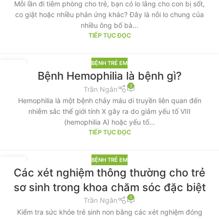
Mỗi lần đi tiêm phòng cho trẻ, bạn có lo lắng cho con bị sốt,
co giật hoặc nhiều phản ứng khác? Đây là nỗi lo chung của
nhiều ông bố bà...
TIẾP TỤC ĐỌC
BỆNH TRẺ EM
04
Bệnh Hemophilia là bệnh gì?
TH9
0
Trần Ngân
Hemophilia là một bệnh chảy máu di truyền liên quan đến
nhiễm sắc thể giới tính X gây ra do giảm yếu tố VIII
(hemophilia A) hoặc yếu tố...
TIẾP TỤC ĐỌC
BỆNH TRẺ EM
26
Các xét nghiệm thông thường cho trẻ
TH8
sơ sinh trong khoa chăm sóc đặc biệt
0
Trần Ngân
Kiểm tra sức khỏe trẻ sinh non bằng các xét nghiệm đóng