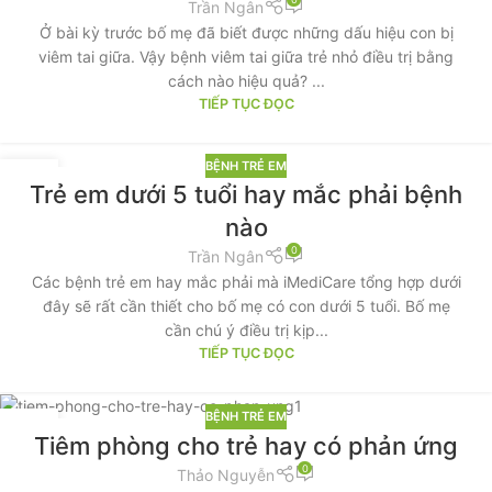
Trần Ngân
Ở bài kỳ trước bố mẹ đã biết được những dấu hiệu con bị
viêm tai giữa. Vậy bệnh viêm tai giữa trẻ nhỏ điều trị bằng
cách nào hiệu quả? ...
TIẾP TỤC ĐỌC
BỆNH TRẺ EM
09
Trẻ em dưới 5 tuổi hay mắc phải bệnh
TH9
nào
0
Trần Ngân
Các bệnh trẻ em hay mắc phải mà iMediCare tổng hợp dưới
đây sẽ rất cần thiết cho bố mẹ có con dưới 5 tuổi. Bố mẹ
cần chú ý điều trị kịp...
TIẾP TỤC ĐỌC
BỆNH TRẺ EM
09
Tiêm phòng cho trẻ hay có phản ứng
TH9
0
Thảo Nguyễn