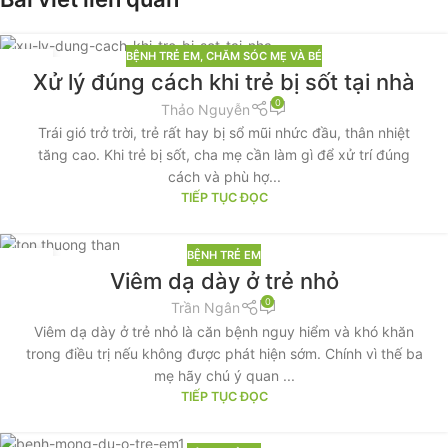
BỆNH TRẺ EM
,
CHĂM SÓC MẸ VÀ BÉ
08
Xử lý đúng cách khi trẻ bị sốt tại nhà
TH4
0
Thảo Nguyễn
Trái gió trở trời, trẻ rất hay bị sổ mũi nhức đầu, thân nhiệt
tăng cao. Khi trẻ bị sốt, cha mẹ cần làm gì để xử trí đúng
cách và phù hợ...
TIẾP TỤC ĐỌC
BỆNH TRẺ EM
23
Viêm dạ dày ở trẻ nhỏ
TH9
0
Trần Ngân
Viêm dạ dày ở trẻ nhỏ là căn bệnh nguy hiểm và khó khăn
trong điều trị nếu không được phát hiện sớm. Chính vì thế ba
mẹ hãy chú ý quan ...
TIẾP TỤC ĐỌC