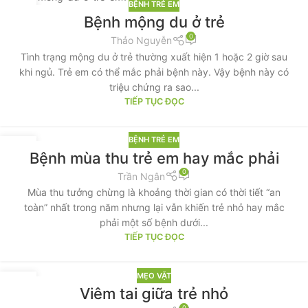
BỆNH TRẺ EM
23
Bệnh mộng du ở trẻ
TH9
0
Thảo Nguyễn
Tình trạng mộng du ở trẻ thường xuất hiện 1 hoặc 2 giờ sau
khi ngủ. Trẻ em có thể mắc phải bệnh này. Vậy bệnh này có
triệu chứng ra sao...
TIẾP TỤC ĐỌC
BỆNH TRẺ EM
21
Bệnh mùa thu trẻ em hay mắc phải
TH9
0
Trần Ngân
Mùa thu tưởng chừng là khoảng thời gian có thời tiết “an
toàn” nhất trong năm nhưng lại vẫn khiến trẻ nhỏ hay mắc
phải một số bệnh dưới...
TIẾP TỤC ĐỌC
MẸO VẶT
17
Viêm tai giữa trẻ nhỏ
TH9
0