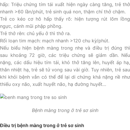
hấp: Triệu chứng tím tái xuất hiện ngày càng tăng, trẻ thở
nhanh >60 lần/phút, trẻ sinh quá non, thậm chí thở chậm.
Trẻ co kéo cơ hô hấp thấy rõ: hiện tượng rút lõm lồng
ngực, cánh mũi phập phồng.
Trẻ thở rên: chủ yếu ở thì thở ra.
Rối loạn tim mạch: mạch nhanh >120 chu kỳ/phút.
Nếu biểu hiện bệnh màng trong nhẹ và điều trị đúng thì
sau khoảng 72 giờ, các triệu chứng sẽ giảm dần. Nếu
nặng, các dấu hiệu tím tái, khó thở tăng lên, huyết áp hạ,
thân nhiệt hạ, trẻ sẽ tử vong sau vài giờ. Tuy nhiên, trẻ sau
khi khỏi bệnh vẫn có thể để lại di chứng khá nặng nề như
thiếu oxy não, xuất huyết não, hạ đường huyết…
Bệnh màng trong ở trẻ sơ sinh
Điều trị bệnh màng trong ở trẻ sơ sinh