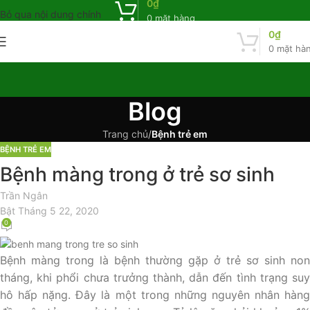
0
₫
Bỏ qua nội dung chính
0
mặt hàng
0
₫
0
mặt hà
Blog
Trang chủ
/
Bệnh trẻ em
BỆNH TRẺ EM
Bệnh màng trong ở trẻ sơ sinh
Trần Ngân
Bật Tháng 5 22, 2020
0
Bệnh màng trong là bệnh thường gặp ở trẻ sơ sinh non
tháng, khi phổi chưa trưởng thành, dẫn đến tình trạng suy
hô hấp nặng. Đây là một trong những nguyên nhân hàng