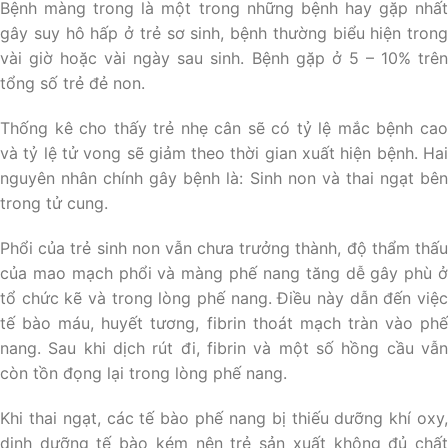
Bệnh màng trong là một trong những bệnh hay gặp nhất
gây suy hô hấp ở trẻ sơ sinh, bệnh thường biểu hiện trong
vài giờ hoặc vài ngày sau sinh. Bệnh gặp ở 5 – 10% trên
tổng số trẻ đẻ non.
Thống kê cho thấy trẻ nhẹ cân sẽ có tỷ lệ mắc bệnh cao
và tỷ lệ tử vong sẽ giảm theo thời gian xuất hiện bệnh. Hai
nguyên nhân chính gây bệnh là: Sinh non và thai ngạt bên
trong tử cung.
Phổi của trẻ sinh non vẫn chưa trưởng thành, độ thẩm thấu
của mao mạch phổi và màng phế nang tăng dễ gây phù ở
tổ chức kẽ và trong lòng phế nang. Điều này dẫn đến việc
tế bào máu, huyết tương, fibrin thoát mạch tràn vào phế
nang. Sau khi dịch rút đi, fibrin và một số hồng cầu vẫn
còn tồn đọng lại trong lòng phế nang.
Khi thai ngạt, các tế bào phế nang bị thiếu dưỡng khí oxy,
dinh dưỡng tế bào kém nên trẻ sản xuất không đủ chất