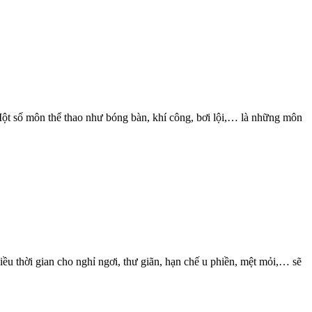
 Một số môn thể thao như bóng bàn, khí công, bơi lội,… là những môn
ều thời gian cho nghỉ ngơi, thư giãn, hạn chế u phiền, mệt mỏi,… sẽ