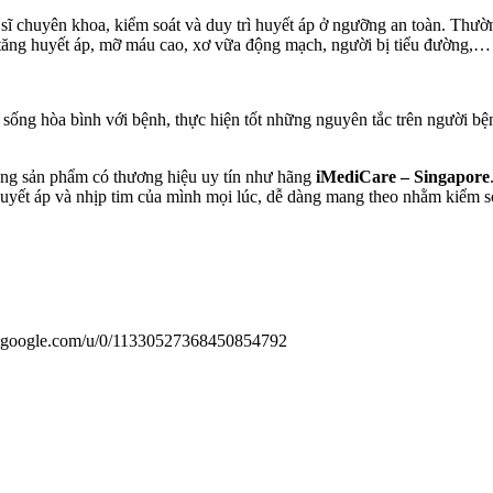
sĩ chuyên khoa, kiểm soát và duy trì huyết áp ở ngưỡng an toàn. Thườ
ơ tăng huyết áp, mỡ máu cao, xơ vữa động mạch, người bị tiểu đường,…
sống hòa bình với bệnh, thực hiện tốt những nguyên tắc trên người bện
ững sản phẩm có thương hiệu uy tín như hãng
iMediCare – Singapore
yết áp và nhịp tim của mình mọi lúc, dễ dàng mang theo nhằm kiểm soá
us.google.com/u/0/11330527368450854792