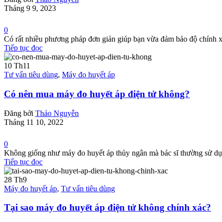
Tháng 9 9, 2023
0
Có rất nhiều phương pháp đơn giản giúp bạn vừa đảm bảo độ chính xác 
Tiếp tục đọc
10
Th11
Tư vấn tiêu dùng
,
Máy đo huyết áp
Có nên mua máy đo huyết áp điện tử không?
Đăng bởi
Thảo Nguyễn
Tháng 11 10, 2022
0
Không giống như máy đo huyết áp thủy ngân mà bác sĩ thường sử dụng
Tiếp tục đọc
28
Th9
Máy đo huyết áp
,
Tư vấn tiêu dùng
Tại sao máy đo huyết áp điện tử không chính xác?