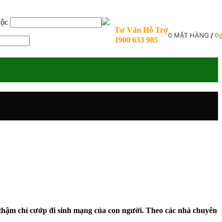
uộc
Tư Vấn Hỗ Trợ
0
MẶT HÀNG
/
0
1900 633 985
 thậm chí cướp đi sinh mạng của con người. Theo các nhà chuyên