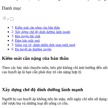
Danh mục
Kiểm soát cân nặng của bản thân
Xây dựng chế độ dinh dưỡng lành mạnh
Rèn luyện thể chất
Đảm bảo giấc ngủ
Sống vui vẻ, dành nhiều thời gian nghỉ ngơi
Đo huyết áp thường xuyên
Kiểm soát cân nặng của bản thân
Theo các bác nhà chuyên môn, béo phì không chỉ ảnh hưởng đến sức 
cao huyết áp là bạn cần phải duy trì cân nặng hợp lý.
Xây dựng chế độ dinh dưỡng lành mạnh
Người bị cao huyết áp không nên ăn mặn, mỗi ngày chỉ nên sử dụng t
chế rượu bia và những loại đồ uống có cồn.