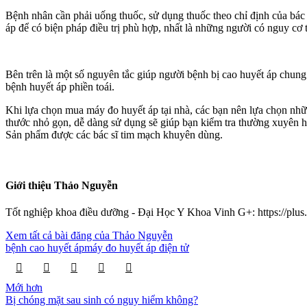
Bệnh nhân cần phải uống thuốc, sử dụng thuốc theo chỉ định của bác 
áp để có biện pháp điều trị phù hợp, nhất là những người có nguy c
Bên trên là một số nguyên tắc giúp người bệnh bị cao huyết áp chung 
bệnh huyết áp phiền toái.
Khi lựa chọn mua máy đo huyết áp tại nhà, các bạn nên lựa chọn nh
thước nhỏ gọn, dễ dàng sử dụng sẽ giúp bạn kiểm tra thường xuyên hu
Sản phẩm được các bác sĩ tim mạch khuyên dùng.
Giới thiệu Thảo Nguyễn
Tốt nghiệp khoa điều dưỡng - Đại Học Y Khoa Vinh G+: https://pl
Xem tất cả bài đăng của Thảo Nguyễn
bệnh cao huyết áp
máy đo huyết áp điện tử
Mới hơn
Bị chóng mặt sau sinh có nguy hiểm không?