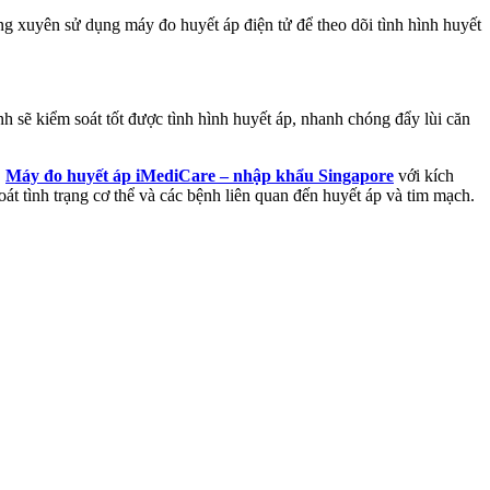
ng xuyên sử dụng máy đo huyết áp điện tử để theo dõi tình hình huyết
h sẽ kiểm soát tốt được tình hình huyết áp, nhanh chóng đẩy lùi căn
.
Máy đo huyết áp iMediCare – nhập khẩu Singapore
với kích
t tình trạng cơ thể và các bệnh liên quan đến huyết áp và tim mạch.