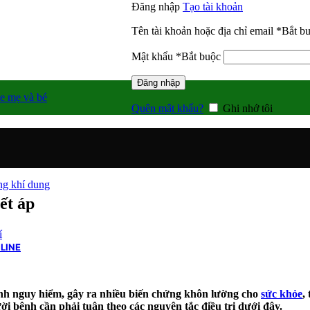
Đăng nhập
Tạo tài khoản
Tên tài khoản hoặc địa chỉ email
*
Bắt b
Mật khẩu
*
Bắt buộc
Đăng nhập
e mẹ và bé
Quên mật khẩu?
Ghi nhớ tôi
g khí dung
ết áp
í
LINE
bệnh nguy hiểm, gây ra nhiều biến chứng khôn lường cho
sức khỏe
,
i bệnh cần phải tuân theo các nguyên tắc điều trị dưới đây.