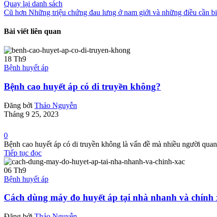
Quay lại danh sách
Cũ hơn
Những triệu chứng đau lưng ở nam giới và những điều cần bi
Bài viết liên quan
18
Th9
Bệnh huyết áp
Bệnh cao huyết áp có di truyền không?
Đăng bởi
Thảo Nguyễn
Tháng 9 25, 2023
0
Bệnh cao huyết áp có di truyền không là vấn đề mà nhiều người quan 
Tiếp tục đọc
06
Th9
Bệnh huyết áp
Cách dùng máy đo huyết áp tại nhà nhanh và chính 
Đăng bởi
Thảo Nguyễn