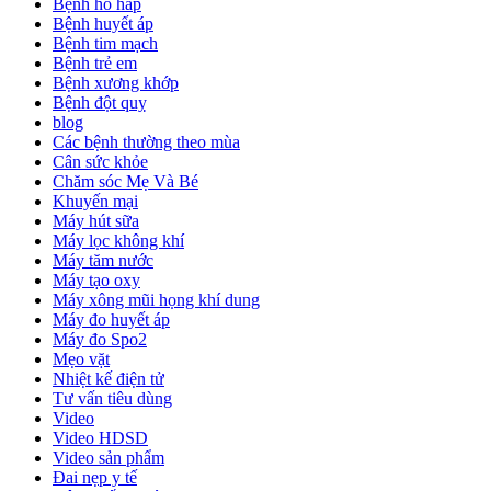
Bệnh hô hấp
Bệnh huyết áp
Bệnh tim mạch
Bệnh trẻ em
Bệnh xương khớp
Bệnh đột quỵ
blog
Các bệnh thường theo mùa
Cân sức khỏe
Chăm sóc Mẹ Và Bé
Khuyến mại
Máy hút sữa
Máy lọc không khí
Máy tăm nước
Máy tạo oxy
Máy xông mũi họng khí dung
Máy đo huyết áp
Máy đo Spo2
Mẹo vặt
Nhiệt kế điện tử
Tư vấn tiêu dùng
Video
Video HDSD
Video sản phẩm
Đai nẹp y tế