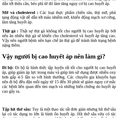
dẫn tới thừa cân, béo phì từ đó làm tăng nguy cơ bị cao huyết áp.
Mỡ và cholesterol :
Các loại thực phẩm chiên rán, thịt mỡ, phủ
tạng động vật dễ dẫn tới máu nhiễm mỡ, khiến động mạch xơ cứng,
làm tăng huyết áp.
Thịt gà :
Thật sự thịt gà không tốt cho người bị cao huyết áp bởi
nếu ăn nhiều thịt gà sẽ khiến cho cholesterol và huyết áp tăng cao.
Vậy nên người bệnh nên hạn chế ăn thịt gà để tránh tình trạng bệnh
nặng thêm.
Vậy người bị cao huyết áp nên làm gì?
Đi bộ:
Đi bộ là hình thức tập luyện rất tốt cho người bị cao huyết
áp, giúp giảm áp lực trong máu và giúp tim sử dụng được nhiều oxy
hơn gấp 4-5 lần so với bình thường. Các chuyên gia khuyên bạn
nên đi bộ đều đặn mỗi ngày từ 15 đến 30 phút sẽ giảm nguy cơ mắc
các bệnh liên quan đến tim mạch và những biến chứng do huyết áp
cao gây ra.
Tập hít thở sâu:
Tuy là một thao tác rất đơn giản nhưng hít thở sâu
lại có tác dụng to lớn là bình ổn huyết áp. Hít thở sâu vừa có tác