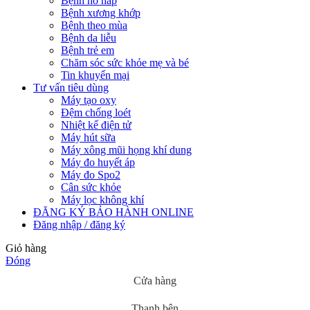
Bệnh hô hấp
Bệnh xương khớp
Bệnh theo mùa
Bệnh da liễu
Bệnh trẻ em
Chăm sóc sức khỏe mẹ và bé
Tin khuyến mại
Tư vấn tiêu dùng
Máy tạo oxy
Đệm chống loét
Nhiệt kế điện tử
Máy hút sữa
Máy xông mũi họng khí dung
Máy đo huyết áp
Máy đo Spo2
Cân sức khỏe
Máy lọc không khí
ĐĂNG KÝ BẢO HÀNH ONLINE
Đăng nhập / đăng ký
Giỏ hàng
Đóng
Cửa hàng
Thanh bên