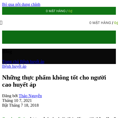
Bỏ qua nội dung chính
0
MẶT HÀNG
/
0
₫
0
MẶT HÀNG
/
0
Blog
Trang chủ
/
Bệnh huyết áp
Bệnh huyết áp
Những thực phẩm không tốt cho người
cao huyết áp
Đăng bởi
Thảo Nguyễn
Tháng 10 7, 2021
Bật Tháng 7 18, 2018