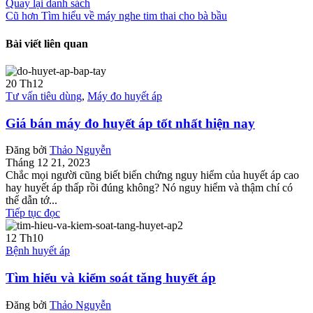
Quay lại danh sách
Cũ hơn
Tìm hiểu về máy nghe tim thai cho bà bầu
Bài viết liên quan
20
Th12
Tư vấn tiêu dùng
,
Máy đo huyết áp
Giá bán máy đo huyết áp tốt nhất hiện nay
Đăng bởi
Thảo Nguyễn
Tháng 12 21, 2023
Chắc mọi người cũng biết biến chứng nguy hiểm của huyết áp cao
hay huyết áp thấp rồi đúng không? Nó nguy hiểm và thậm chí có
thể dẫn tớ...
Tiếp tục đọc
12
Th10
Bệnh huyết áp
Tìm hiểu và kiểm soát tăng huyết áp
Đăng bởi
Thảo Nguyễn