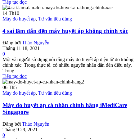
Tiếp tục đọc
14
Th10
Máy đo huyết áp
,
Tư vấn tiêu dùng
4 sai lầm dẫn đến máy huyết áp không chính xác
Đăng bởi
Thảo Nguyễn
Tháng 11 18, 2021
0
Một vài người sử dụng nói rằng máy đo huyết áp điện tử đo không
chính xác. Trong thực tế, có nhiều nguyên nhân dẫn đến điều này.
Trong ...
Tiếp tục đọc
06
Th5
Máy đo huyết áp
,
Tư vấn tiêu dùng
Máy đo huyết áp cá nhân chính hãng iMediCare
Singapore
Đăng bởi
Thảo Nguyễn
Tháng 9 29, 2021
0