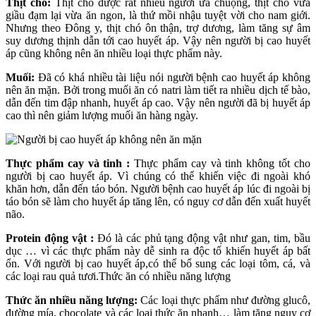
Thịt chó:
Thịt chó được rất nhiều người ưa chuộng, thịt chó vừa
giầu đạm lại vừa ăn ngon, là thứ mồi nhậu tuyệt vời cho nam giới.
Nhưng theo Đông y, thịt chó ôn thận, trợ dương, làm tăng sự âm
suy dương thịnh dẫn tới cao huyết áp. Vậy nên người bị cao huyết
áp cũng không nên ăn nhiều loại thực phẩm này.
Muối:
Đã có khá nhiều tài liệu nói người bệnh cao huyết áp không
nên ăn mặn. Bởi trong muối ăn có natri làm tiết ra nhiều dịch tế bào,
dẫn đến tim đập nhanh, huyết áp cao. Vậy nên người đã bị huyết áp
cao thì nên giảm lượng muối ăn hàng ngày.
Thực phẩm cay và tinh :
Thực phẩm cay và tinh không tốt cho
người bị cao huyết áp. Vì chúng có thể khiến việc đi ngoài khó
khăn hơn, dẫn đến táo bón. Người bệnh cao huyết áp lúc đi ngoài bị
táo bón sẽ làm cho huyết áp tăng lên, có nguy cơ dẫn đến xuất huyết
não.
Protein động vật :
Đó là các phủ tạng động vật như gan, tim, bầu
dục … vì các thực phẩm này dễ sinh ra độc tố khiến huyết áp bất
ổn. Với người bị cao huyết áp,có thể bổ sung các loại tôm, cá, và
các loại rau quả tươi.Thức ăn có nhiều năng lượng
Thức ăn nhiều năng lượng:
Các loại thực phẩm như đường glucô,
đường mía, chocolate và các loại thức ăn nhanh… làm tăng nguy cơ