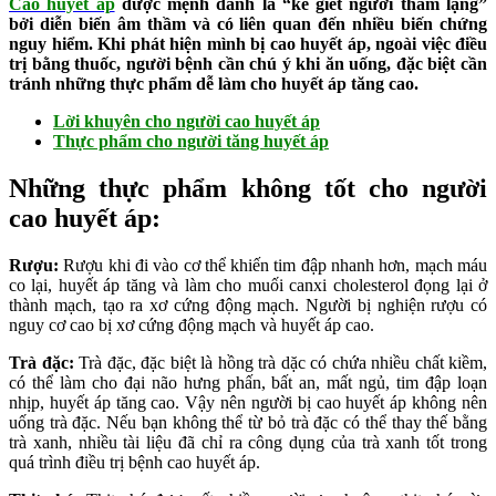
Cao huyết áp
được mệnh danh là “kẻ giết người thầm lặng”
bởi diễn biến âm thầm và có liên quan đến nhiều biến chứng
nguy hiểm. Khi phát hiện mình bị cao huyết áp, ngoài việc điều
trị bằng thuốc, người bệnh cần chú ý khi ăn uống, đặc biệt cần
tránh những thực phẩm dễ làm cho huyết áp tăng cao.
Lời khuyên cho người cao huyết áp
Thực phẩm cho người tăng huyết áp
Những thực phẩm không tốt cho người
cao huyết áp:
Rượu:
Rượu khi đi vào cơ thể khiến tim đập nhanh hơn, mạch máu
co lại, huyết áp tăng và làm cho muối canxi cholesterol đọng lại ở
thành mạch, tạo ra xơ cứng động mạch. Người bị nghiện rượu có
nguy cơ cao bị xơ cứng động mạch và huyết áp cao.
Trà đặc:
Trà đặc, đặc biệt là hồng trà dặc có chứa nhiều chất kiềm,
có thể làm cho đại não hưng phấn, bất an, mất ngủ, tim đập loạn
nhịp, huyết áp tăng cao. Vậy nên người bị cao huyết áp không nên
uống trà đặc. Nếu bạn không thể từ bỏ trà đặc có thể thay thế bằng
trà xanh, nhiều tài liệu đã chỉ ra công dụng của trà xanh tốt trong
quá trình điều trị bệnh cao huyết áp.