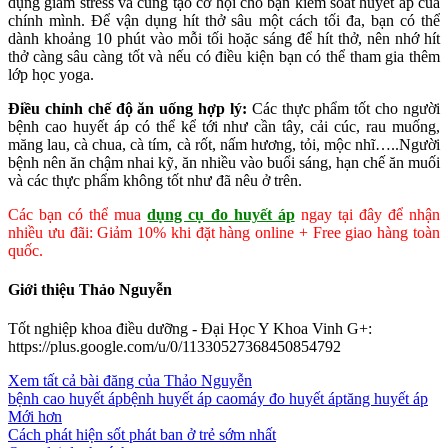
dụng giảm stress và cũng tạo cơ hội cho bạn kiểm soát huyết áp của
chính mình. Để vận dụng hít thở sâu một cách tối đa, bạn có thể
dành khoảng 10 phút vào mỗi tối hoặc sáng để hít thở, nên nhớ hít
thở càng sâu càng tốt và nếu có điều kiện bạn có thể tham gia thêm
lớp học yoga.
Điều chỉnh chế độ ăn uống hợp lý:
Các thực phẩm tốt cho người
bệnh cao huyết áp có thể kể tới như cần tây, cải cúc, rau muống,
măng lau, cà chua, cà tím, cà rốt, nấm hương, tỏi, mộc nhĩ…..Người
bệnh nên ăn chậm nhai kỹ, ăn nhiều vào buổi sáng, hạn chế ăn muối
và các thực phẩm không tốt như đã nêu ở trên.
Các bạn có thể mua
dụng cụ đo huyết áp
ngay tại đây để nhận
nhiều ưu đãi: Giảm 10% khi đặt hàng online + Free giao hàng toàn
quốc.
Giới thiệu Thảo Nguyễn
Tốt nghiệp khoa điều dưỡng - Đại Học Y Khoa Vinh G+:
https://plus.google.com/u/0/11330527368450854792
Xem tất cả bài đăng của Thảo Nguyễn
bệnh cao huyết áp
bệnh huyết áp cao
máy đo huyết áp
tăng huyết áp
Mới hơn
Cách phát hiện sốt phát ban ở trẻ sớm nhất