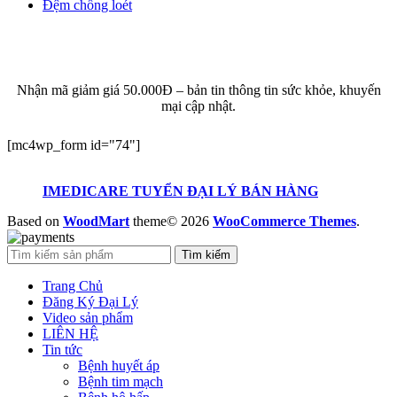
Đệm chống loét
ĐĂNG KÝ EMAIL NHẬN BẢN TIN SỨC KHỎE,
KHUYẾN MẠI
Nhận mã giảm giá 50.000Đ – bản tin thông tin sức khỏe, khuyến
mại cập nhật.
[mc4wp_form id="74"]
IMEDICARE TUYỂN ĐẠI LÝ BÁN HÀNG
Based on
WoodMart
theme© 2026
WooCommerce Themes
.
Tìm kiếm
Trang Chủ
Đăng Ký Đại Lý
Video sản phẩm
LIÊN HỆ
Tin tức
Bệnh huyết áp
Bệnh tim mạch