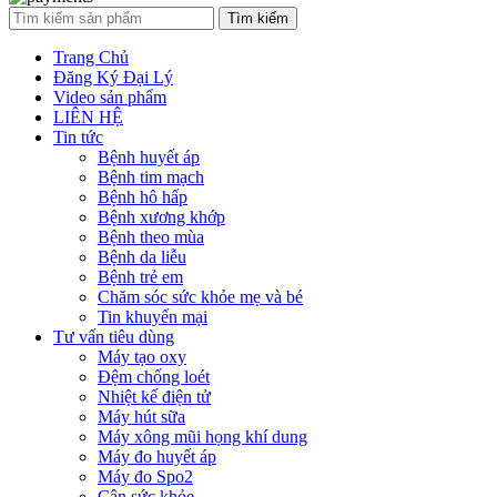
Tìm kiếm
Trang Chủ
Đăng Ký Đại Lý
Video sản phẩm
LIÊN HỆ
Tin tức
Bệnh huyết áp
Bệnh tim mạch
Bệnh hô hấp
Bệnh xương khớp
Bệnh theo mùa
Bệnh da liễu
Bệnh trẻ em
Chăm sóc sức khỏe mẹ và bé
Tin khuyến mại
Tư vấn tiêu dùng
Máy tạo oxy
Đệm chống loét
Nhiệt kế điện tử
Máy hút sữa
Máy xông mũi họng khí dung
Máy đo huyết áp
Máy đo Spo2
Cân sức khỏe