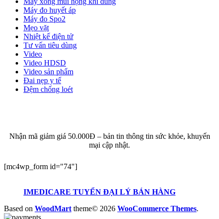
Máy xông mũi họng khí dung
Máy đo huyết áp
Máy đo Spo2
Mẹo vặt
Nhiệt kế điện tử
Tư vấn tiêu dùng
Video
Video HDSD
Video sản phẩm
Đai nẹp y tế
Đệm chống loét
ĐĂNG KÝ EMAIL NHẬN BẢN TIN SỨC KHỎE,
KHUYẾN MẠI
Nhận mã giảm giá 50.000Đ – bản tin thông tin sức khỏe, khuyến
mại cập nhật.
[mc4wp_form id="74"]
IMEDICARE TUYỂN ĐẠI LÝ BÁN HÀNG
Based on
WoodMart
theme© 2026
WooCommerce Themes
.