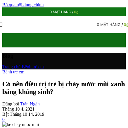
Bỏ qua nội dung chính
0
MẶT HÀNG
/
0
₫
0
MẶT HÀNG
/
0
Blog
Trang chủ
/
Bệnh trẻ em
Bệnh trẻ em
Có nên điều trị trẻ bị chảy nước mũi xanh
bằng kháng sinh?
Đăng bởi
Trần Ngân
Tháng 10 4, 2021
Bật Tháng 10 14, 2019
0