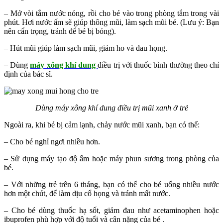
– Mở vòi tắm nước nóng, rồi cho bé vào trong phòng tắm trong vài
phút. Hơi nước ấm sẽ giúp thông mũi, làm sạch mũi bé. (Lưu ý: Bạn
nên cẩn trọng, tránh để bé bị bỏng).
– Hút mũi giúp làm sạch mũi, giảm ho và đau họng.
– Dùng
máy xông khí dung
điều trị với thuốc bình thường theo chỉ
định của bác sĩ.
Dùng máy xông khí dung điều trị mũi xanh ở trẻ
Ngoài ra, khi bé bị cảm lạnh, chảy nước mũi xanh, bạn có thể:
– Cho bé nghỉ ngơi nhiều hơn.
– Sử dụng máy tạo độ ẩm hoặc máy phun sương trong phòng của
bé.
– Với những trẻ trên 6 tháng, bạn có thể cho bé uống nhiều nước
hơn một chút, để làm dịu cổ họng và tránh mất nước.
– Cho bé dùng thuốc hạ sốt, giảm đau như acetaminophen hoặc
ibuprofen phù hợp với độ tuổi và cân nặng của bé .