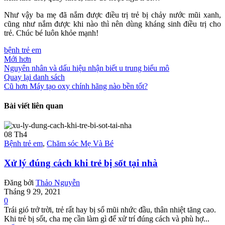
Như vậy ba mẹ đã nắm được điều trị trẻ bị chảy nước mũi xanh,
cũng như nắm được khi nào thì nên dùng kháng sinh điều trị cho
trẻ. Chúc bé luôn khỏe mạnh!
bệnh trẻ em
Mới hơn
Nguyên nhân và dấu hiệu nhận biết u trung biểu mô
Quay lại danh sách
Cũ hơn
Máy tạo oxy chính hãng nào bền tốt?
Bài viết liên quan
08
Th4
Bệnh trẻ em
,
Chăm sóc Mẹ Và Bé
Xử lý đúng cách khi trẻ bị sốt tại nhà
Đăng bởi
Thảo Nguyễn
Tháng 9 29, 2021
0
Trái gió trở trời, trẻ rất hay bị sổ mũi nhức đầu, thân nhiệt tăng cao.
Khi trẻ bị sốt, cha mẹ cần làm gì để xử trí đúng cách và phù hợ...