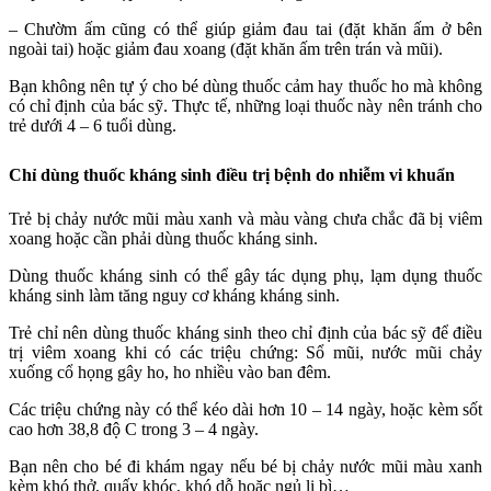
– Chườm ấm cũng có thể giúp giảm đau tai (đặt khăn ấm ở bên
ngoài tai) hoặc giảm đau xoang (đặt khăn ấm trên trán và mũi).
Bạn không nên tự ý cho bé dùng thuốc cảm hay thuốc ho mà không
có chỉ định của bác sỹ. Thực tế, những loại thuốc này nên tránh cho
trẻ dưới 4 – 6 tuổi dùng.
Chỉ dùng thuốc kháng sinh điều trị bệnh do nhiễm vi khuẩn
Trẻ bị chảy nước mũi màu xanh và màu vàng chưa chắc đã bị viêm
xoang hoặc cần phải dùng thuốc kháng sinh.
Dùng thuốc kháng sinh có thể gây tác dụng phụ, lạm dụng thuốc
kháng sinh làm tăng nguy cơ kháng kháng sinh.
Trẻ chỉ nên dùng thuốc kháng sinh theo chỉ định của bác sỹ để điều
trị viêm xoang khi có các triệu chứng: Sổ mũi, nước mũi chảy
xuống cổ họng gây ho, ho nhiều vào ban đêm.
Các triệu chứng này có thể kéo dài hơn 10 – 14 ngày, hoặc kèm sốt
cao hơn 38,8 độ C trong 3 – 4 ngày.
Bạn nên cho bé đi khám ngay nếu bé bị chảy nước mũi màu xanh
kèm khó thở, quấy khóc, khó dỗ hoặc ngủ li bì…