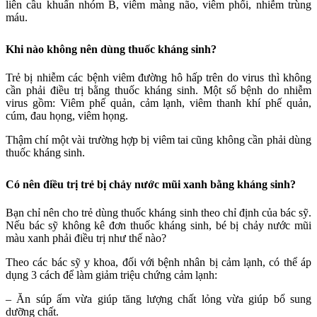
liên cầu khuẩn nhóm B, viêm màng não, viêm phổi, nhiễm trùng
máu.
Khi nào không nên dùng thuốc kháng sinh?
Trẻ bị nhiễm các bệnh viêm đường hô hấp trên do virus thì không
cần phải điều trị bằng thuốc kháng sinh. Một số bệnh do nhiễm
virus gồm: Viêm phế quản, cảm lạnh, viêm thanh khí phế quản,
cúm, đau họng, viêm họng.
Thậm chí một vài trường hợp bị viêm tai cũng không cần phải dùng
thuốc kháng sinh.
Có nên điều trị trẻ bị chảy nước mũi xanh bằng kháng sinh?
Bạn chỉ nên cho trẻ dùng thuốc kháng sinh theo chỉ định của bác sỹ.
Nếu bác sỹ không kê đơn thuốc kháng sinh, bé bị chảy nước mũi
màu xanh phải điều trị như thế nào?
Theo các bác sỹ y khoa, đối với bệnh nhân bị cảm lạnh, có thể áp
dụng 3 cách để làm giảm triệu chứng cảm lạnh:
– Ăn súp ấm vừa giúp tăng lượng chất lỏng vừa giúp bổ sung
dưỡng chất.