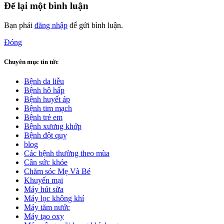
Để lại một bình luận
Bạn phải
đăng nhập
để gửi bình luận.
Đóng
Chuyên mục tin tức
Bệnh da liễu
Bệnh hô hấp
Bệnh huyết áp
Bệnh tim mạch
Bệnh trẻ em
Bệnh xương khớp
Bệnh đột quỵ
blog
Các bệnh thường theo mùa
Cân sức khỏe
Chăm sóc Mẹ Và Bé
Khuyến mại
Máy hút sữa
Máy lọc không khí
Máy tăm nước
Máy tạo oxy