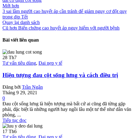
đai cố định cột sống
Mới hơn
3 sai lầm người cao huyết áp cần tránh để giảm nguy cơ đột quỵ
trong dịp Tết
Quay lại danh sách
Cũ hơn
Biến chứng cao huyết áp nguy hiểm với người bệnh
Bài viết liên quan
28
Th7
Tư vấn tiêu dùng
,
Đai nẹp y tế
Hiện tượng đau cột sống lưng và cách điều trị
Đăng bởi
Trần Ngân
Tháng 9 29, 2021
0
Đau cột sống lưng là hiện tượng mà bất cứ ai cũng đã từng gặp
phải, đặc biệt là những người hay ngồi lâu một tư thế như dân văn
phòng, ...
Tiếp tục đọc
17
Th6
Tư vấn tiêu dùng
,
Đai nẹp y tế