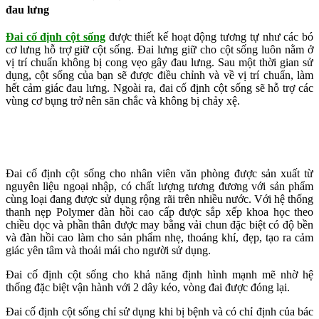
đau lưng
Đai cố định cột sống
được thiết kế hoạt động tương tự như các bó
cơ lưng hỗ trợ giữ cột sống. Đai lưng giữ cho cột sống luôn nằm ở
vị trí chuẩn không bị cong vẹo gây đau lưng. Sau một thời gian sử
dụng, cột sống của bạn sẽ được điều chỉnh và về vị trí chuẩn, làm
hết cảm giác đau lưng. Ngoài ra, đai cố định cột sống sẽ hỗ trợ các
vùng cơ bụng trở nên săn chắc và không bị chảy xệ.
Đai cố định cột sống cho nhân viên văn phòng được sản xuất từ
nguyên liệu ngoại nhập, có chất lượng tương đương với sản phẩm
cùng loại đang được sử dụng rộng rãi trên nhiều nước. Với hệ thống
thanh nẹp Polymer đàn hồi cao cấp được sắp xếp khoa học theo
chiều dọc và phần thân được may bằng vải chun đặc biệt có độ bền
và đàn hồi cao làm cho sản phẩm nhẹ, thoáng khí, đẹp, tạo ra cảm
giác yên tâm và thoải mái cho người sử dụng.
Đai cố định cột sống cho khả năng định hình mạnh mẽ nhờ hệ
thống đặc biệt vận hành với 2 dây kéo, vòng đai được đóng lại.
Đai cố định cột sống chỉ sử dụng khi bị bệnh và có chỉ định của bác