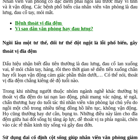
Nhân viên văn phòng có đặc điểm phải ngồi lâu trước máy vi tính
và ít vận động. Các bệnh phổ biến của nhân viên văn phòng là đau
lưng, đau cổ tay, mỏi mắt.
Bệnh thoát vị đĩa đệm
Vì sao dân văn phòng hay đau lưng?
Ngồi lâu một tư thế, đổi tư thế đột ngột là lỗi phổ biến, gây
thoát vị đĩa đệm
Dấu hiệu nhận biết đầu tiên thường là đau lưng, đau cổ lan xuống
vai, tê mỏi chân tay, háng, rồi theo thời gian sẽ diễn tiến xuống chân
hay rối loạn vận động cảm giác phần thân dưới,… Có thể nói, thoát
vị đĩa đệm chẳng kiêng dè độ tuổi nào.
Trong khi những người thuộc nhóm ngành nghề khác thường bị
thoát vị đĩa đệm do tai nạn lao động, phải mang vác nặng, té ngã,
chấn thương hay do tuổi tác thì nhân viên văn phòng lại chủ yếu do
ngồi một chỗ trong nhiều tiếng đồng hồ liên tục, không vận động.
Họ cũng thường hay dư cân, bụng to. Những điều này làm cho đĩa
đệm giữa hai đốt sống bị tăng áp lực, dễ thoát vị ra phía ngoài, chèn
vào các rễ thần kinh tủy sống và gây đau đớn.
Sử dụng đai cố định cột sống giúp nhân viên văn phòng giảm