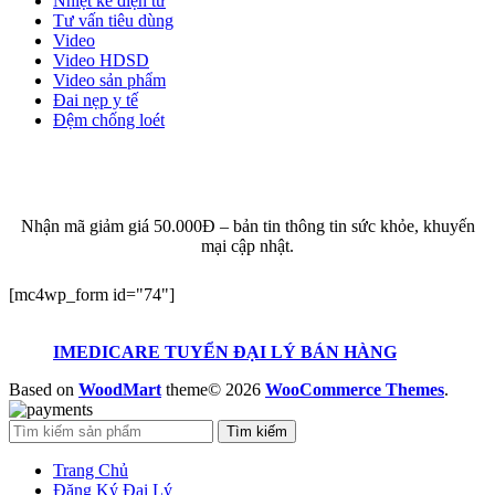
Nhiệt kế điện tử
Tư vấn tiêu dùng
Video
Video HDSD
Video sản phẩm
Đai nẹp y tế
Đệm chống loét
ĐĂNG KÝ EMAIL NHẬN BẢN TIN SỨC KHỎE,
KHUYẾN MẠI
Nhận mã giảm giá 50.000Đ – bản tin thông tin sức khỏe, khuyến
mại cập nhật.
[mc4wp_form id="74"]
IMEDICARE TUYỂN ĐẠI LÝ BÁN HÀNG
Based on
WoodMart
theme© 2026
WooCommerce Themes
.
Tìm kiếm
Trang Chủ
Đăng Ký Đại Lý