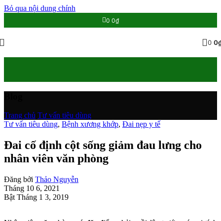
Bỏ qua nội dung chính
0
0
₫
0
0
Blog
Trang chủ
/
Tư vấn tiêu dùng
Tư vấn tiêu dùng
,
Bệnh xương khớp
,
Đai nẹp y tế
Đai cố định cột sống giảm đau lưng cho
nhân viên văn phòng
Đăng bởi
Thảo Nguyễn
Tháng 10 6, 2021
Bật Tháng 1 3, 2019