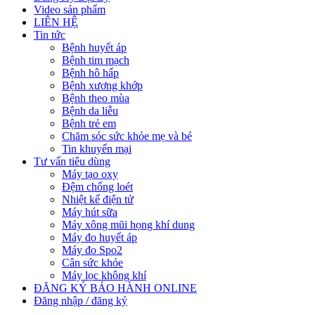
Video sản phẩm
LIÊN HỆ
Tin tức
Bệnh huyết áp
Bệnh tim mạch
Bệnh hô hấp
Bệnh xương khớp
Bệnh theo mùa
Bệnh da liễu
Bệnh trẻ em
Chăm sóc sức khỏe mẹ và bé
Tin khuyến mại
Tư vấn tiêu dùng
Máy tạo oxy
Đệm chống loét
Nhiệt kế điện tử
Máy hút sữa
Máy xông mũi họng khí dung
Máy đo huyết áp
Máy đo Spo2
Cân sức khỏe
Máy lọc không khí
ĐĂNG KÝ BẢO HÀNH ONLINE
Đăng nhập / đăng ký