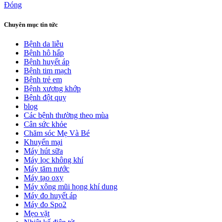
Đóng
Chuyên mục tin tức
Bệnh da liễu
Bệnh hô hấp
Bệnh huyết áp
Bệnh tim mạch
Bệnh trẻ em
Bệnh xương khớp
Bệnh đột quỵ
blog
Các bệnh thường theo mùa
Cân sức khỏe
Chăm sóc Mẹ Và Bé
Khuyến mại
Máy hút sữa
Máy lọc không khí
Máy tăm nước
Máy tạo oxy
Máy xông mũi họng khí dung
Máy đo huyết áp
Máy đo Spo2
Mẹo vặt