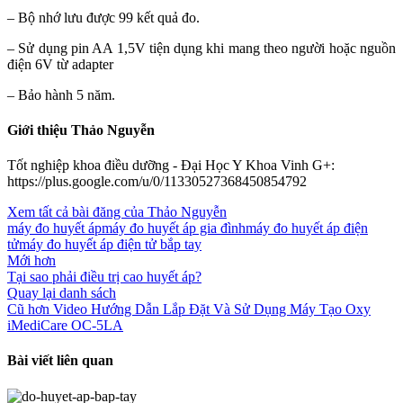
– Bộ nhớ lưu được 99 kết quả đo.
– Sử dụng pin AA 1,5V tiện dụng khi mang theo người hoặc nguồn
điện 6V từ adapter
– Bảo hành 5 năm.
Giới thiệu Thảo Nguyễn
Tốt nghiệp khoa điều dưỡng - Đại Học Y Khoa Vinh G+:
https://plus.google.com/u/0/11330527368450854792
Xem tất cả bài đăng của Thảo Nguyễn
máy đo huyết áp
máy đo huyết áp gia đình
máy đo huyết áp điện
tử
máy đo huyết áp điện tử bắp tay
Mới hơn
Tại sao phải điều trị cao huyết áp?
Quay lại danh sách
Cũ hơn
Video Hướng Dẫn Lắp Đặt Và Sử Dụng Máy Tạo Oxy
iMediCare OC-5LA
Bài viết liên quan