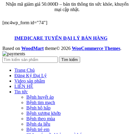
Nhận mã giảm giá 50.000Đ – bản tin thông tin sức khỏe, khuyến
mại cập nhật.
[mc4wp_form id="74"]
IMEDICARE TUYỂN ĐẠI LÝ BÁN HÀNG
Based on
WoodMart
theme© 2026
WooCommerce Themes
.
Tìm kiếm
Trang Chủ
Đăng Ký Đại Lý
Video sản phẩm
LIÊN HỆ
Tin tức
Bệnh huyết áp
Bệnh tim mạch
Bệnh hô hấp
Bệnh xương khớp
Bệnh theo mùa
Bệnh da liễu
Bệnh trẻ em