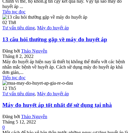
Chính vì thế, họ khôn.g tin cậy kết quả này. Vậy tại sao máy đo
huyết áp ...
Tiếp tục đọc
02
Th8
Tư vấn tiêu dùng
,
Máy đo huyết áp
13 câu hỏi thường gặp về máy đo huyết áp
Đăng bởi
Thảo Nguyễn
Tháng 8 2, 2022
Máy đo huyết áp hiện nay là thiết bị không thể thiếu với các bệnh
nhân mắc bệnh về huyết áp. Cách sử dụng máy đo huyết áp khá
đơn giản,...
Tiếp tục đọc
12
Th5
Tư vấn tiêu dùng
,
Máy đo huyết áp
Máy đo huyết áp tốt nhất để sử dụng tại nhà
Đăng bởi
Thảo Nguyễn
Tháng 5 12, 2022
0
Một cách để bảo vệ bản thân trước những nguy cơ tăng huyết áp là