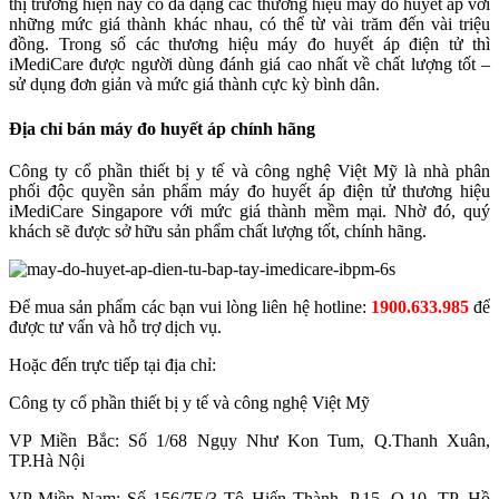
thị trường hiện nay có đa dạng các thương hiệu máy đo huyết áp với
những mức giá thành khác nhau, có thể từ vài trăm đến vài triệu
đồng. Trong số các thương hiệu máy đo huyết áp điện tử thì
iMediCare được người dùng đánh giá cao nhất về chất lượng tốt –
sử dụng đơn giản và mức giá thành cực kỳ bình dân.
Địa chỉ bán máy đo huyết áp chính hãng
Công ty cổ phần thiết bị y tế và công nghệ Việt Mỹ là nhà phân
phối độc quyền sản phẩm máy đo huyết áp điện tử thương hiệu
iMediCare Singapore với mức giá thành mềm mại. Nhờ đó, quý
khách sẽ được sở hữu sản phẩm chất lượng tốt, chính hãng.
Để mua sản phẩm các bạn vui lòng liên hệ hotline:
1900.633.985
để
được tư vấn và hỗ trợ dịch vụ.
Hoặc đến trực tiếp tại địa chỉ:
Công ty cổ phần thiết bị y tế và công nghệ Việt Mỹ
VP Miền Bắc: Số 1/68 Ngụy Như Kon Tum, Q.Thanh Xuân,
TP.Hà Nội
VP Miền Nam: Số 156/7E/3 Tô Hiến Thành, P.15, Q.10, TP. Hồ