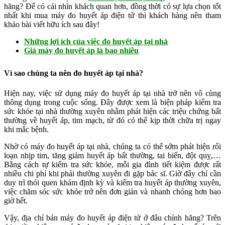
hãng? Để có cái nhìn khách quan hơn, đồng thời có sự lựa chọn tốt
nhất khi mua máy đo huyết áp điện tử thì khách hàng nên tham
khảo bài viết hữu ích sau đây!
Những lợi ích của việc đo huyết áp tại nhà
Giá máy đo huyết áp là bao nhiêu
Vì sao chúng ta nên đo huyết áp tại nhà?
Hiện nay, việc sử dụng máy đo huyết áp tại nhà trở nên vô cùng
thông dụng trong cuộc sống. Đây được xem là biện pháp kiểm tra
sức khỏe tại nhà thường xuyên nhằm phát hiện các triệu chứng bất
thường về huyết áp, tim mạch, từ đó có thể kịp thời chữa trị ngay
khi mắc bệnh.
Nhờ có máy đo huyết áp tại nhà, chúng ta có thể sớm phát hiện rối
loạn nhịp tim, tăng giảm huyết áp bất thường, tai biến, đột quỵ,…
Bằng cách tự kiểm tra sức khỏe, mỗi gia đình tiết kiệm được rất
nhiều chi phí khi phải thường xuyên đi gặp bác sĩ. Giờ đây chỉ cần
duy trì thói quen khám định kỳ và kiểm tra huyết áp thường xuyên,
việc chăm sóc sức khỏe trở nên đơn giản và nhanh chóng hơn bao
giờ hết.
Vậy, địa chỉ bán máy đo huyết áp điện tử ở đâu chính hãng? Trên