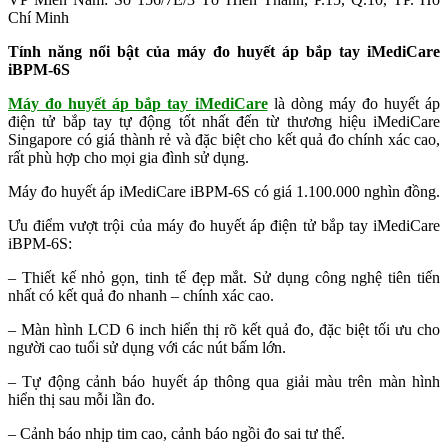
Chí Minh
Tính năng nổi bật của máy đo huyết áp bắp tay iMediCare
iBPM-6S
Máy đo huyết áp bắp tay iMediCare
là dòng máy đo huyết áp
điện tử bắp tay tự động tốt nhất đến từ thương hiệu iMediCare
Singapore có giá thành rẻ và đặc biệt cho kết quả đo chính xác cao,
rất phù hợp cho mọi gia đình sử dụng.
Máy đo huyết áp iMediCare iBPM-6S có giá 1.100.000 nghìn đồng.
Ưu điểm vượt trội của máy đo huyết áp điện tử bắp tay iMediCare
iBPM-6S:
– Thiết kế nhỏ gọn, tinh tế đẹp mắt. Sử dụng công nghệ tiên tiến
nhất có kết quả đo nhanh – chính xác cao.
– Màn hình LCD 6 inch hiển thị rõ kết quả đo, đặc biệt tối ưu cho
người cao tuổi sử dụng với các nút bấm lớn.
– Tự động cảnh báo huyết áp thông qua giải màu trên màn hình
hiển thị sau mỗi lần đo.
– Cảnh báo nhịp tim cao, cảnh báo ngồi đo sai tư thế.