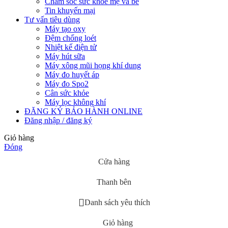
Chăm sóc sức khỏe mẹ và bé
Tin khuyến mại
Tư vấn tiêu dùng
Máy tạo oxy
Đệm chống loét
Nhiệt kế điện tử
Máy hút sữa
Máy xông mũi họng khí dung
Máy đo huyết áp
Máy đo Spo2
Cân sức khỏe
Máy lọc không khí
ĐĂNG KÝ BẢO HÀNH ONLINE
Đăng nhập / đăng ký
Giỏ hàng
Đóng
Cửa hàng
Thanh bên
Danh sách yêu thích
Giỏ hàng