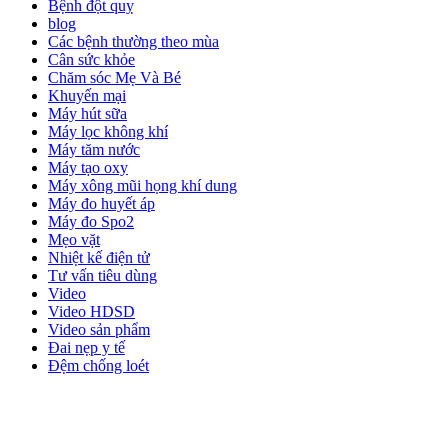
Bệnh đột quỵ
blog
Các bệnh thường theo mùa
Cân sức khỏe
Chăm sóc Mẹ Và Bé
Khuyến mại
Máy hút sữa
Máy lọc không khí
Máy tăm nước
Máy tạo oxy
Máy xông mũi họng khí dung
Máy đo huyết áp
Máy đo Spo2
Mẹo vặt
Nhiệt kế điện tử
Tư vấn tiêu dùng
Video
Video HDSD
Video sản phẩm
Đai nẹp y tế
Đệm chống loét
ĐĂNG KÝ EMAIL NHẬN BẢN TIN SỨC KHỎE,
KHUYẾN MẠI