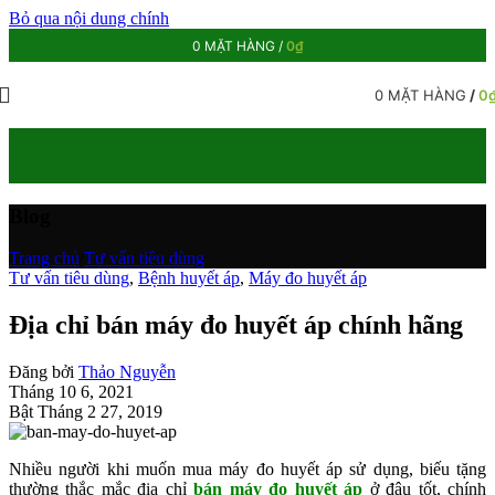
Bỏ qua nội dung chính
0
MẶT HÀNG
/
0
₫
0
MẶT HÀNG
/
0
Blog
Trang chủ
/
Tư vấn tiêu dùng
Tư vấn tiêu dùng
,
Bệnh huyết áp
,
Máy đo huyết áp
Địa chỉ bán máy đo huyết áp chính hãng
Đăng bởi
Thảo Nguyễn
Tháng 10 6, 2021
Bật Tháng 2 27, 2019
Nhiều người khi muốn mua máy đo huyết áp sử dụng, biếu tặng
thường thắc mắc địa chỉ
bán máy đo huyết áp
ở đâu tốt, chính