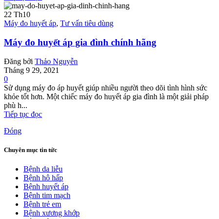
22
Th10
Máy đo huyết áp
,
Tư vấn tiêu dùng
Máy đo huyết áp gia đình chính hãng
Đăng bởi
Thảo Nguyễn
Tháng 9 29, 2021
0
Sử dụng máy đo áp huyết giúp nhiều người theo dõi tình hình sức
khỏe tốt hơn. Một chiếc máy đo huyết áp gia đình là một giải pháp
phù h...
Tiếp tục đọc
Đóng
Chuyên mục tin tức
Bệnh da liễu
Bệnh hô hấp
Bệnh huyết áp
Bệnh tim mạch
Bệnh trẻ em
Bệnh xương khớp