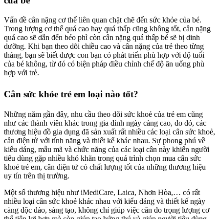
của bé
Vấn đề cân nặng cơ thể liên quan chặt chẽ đến sức khỏe của bé.
Trong lượng cơ thể quá cao hay quá thấp cũng không tốt, cân nặng
quá cao sẽ dẫn đến béo phì còn cân nặng quá thấp bé sẽ bị dinh
dưỡng. Khi bạn theo dõi chiều cao và cân nặng của trẻ theo từng
tháng, bạn sẽ biết được con bạn có phát triển phù hợp với độ tuổi
của bé không, từ đó có biện pháp điều chỉnh chế độ ăn uống phù
hợp với trẻ.
Cân sức khỏe trẻ em loại nào tốt?
Những năm gần đây, nhu cầu theo dõi sức khoẻ của trẻ em cũng
như các thành viên khác trong gia đình ngày càng cao, do đó, các
thương hiệu đồ gia dụng đã sản xuất rất nhiều các loại cân sức khoẻ,
cân điện tử với tính năng và thiết kế khác nhau. Sự phong phú về
kiểu dáng, mẫu mã và chức năng của các loại cân này khiến người
tiêu dùng gặp nhiều khó khăn trong quá trình chọn mua cân sức
khoẻ trẻ em, cân điện tử có chất lượng tốt của những thương hiệu
uy tín trên thị trường.
Một số thương hiệu như iMediCare, Laica, Nhơn Hòa,… có rất
nhiều loại cân sức khoẻ khác nhau với kiểu dáng và thiết kế ngày
càng độc đáo, sáng tạo, không chỉ giúp việc cân đo trọng lượng cơ
thể tiện lợi hơn mà còn giúp tạo hứng thú và giúp người tiêu dùng