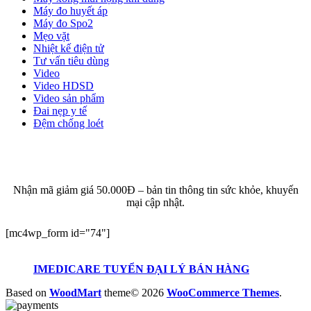
Máy đo huyết áp
Máy đo Spo2
Mẹo vặt
Nhiệt kế điện tử
Tư vấn tiêu dùng
Video
Video HDSD
Video sản phẩm
Đai nẹp y tế
Đệm chống loét
ĐĂNG KÝ EMAIL NHẬN BẢN TIN SỨC KHỎE,
KHUYẾN MẠI
Nhận mã giảm giá 50.000Đ – bản tin thông tin sức khỏe, khuyến
mại cập nhật.
[mc4wp_form id="74"]
IMEDICARE TUYỂN ĐẠI LÝ BÁN HÀNG
Based on
WoodMart
theme© 2026
WooCommerce Themes
.