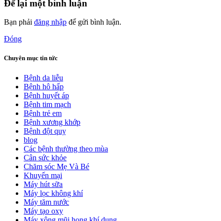
Để lại một bình luận
Bạn phải
đăng nhập
để gửi bình luận.
Đóng
Chuyên mục tin tức
Bệnh da liễu
Bệnh hô hấp
Bệnh huyết áp
Bệnh tim mạch
Bệnh trẻ em
Bệnh xương khớp
Bệnh đột quỵ
blog
Các bệnh thường theo mùa
Cân sức khỏe
Chăm sóc Mẹ Và Bé
Khuyến mại
Máy hút sữa
Máy lọc không khí
Máy tăm nước
Máy tạo oxy
Máy xông mũi họng khí dung