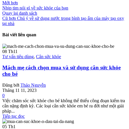
Mới hơn
Nhịp tim nói gì về sức khỏe của bạn
Quay lại danh sách
Cũ hơn
Chú ý về sử dụng nước trong bình tạo ẩm của máy tạo oxy
tại nhà
Bài viết liên quan
08
Th11
Tư vấn tiêu dùng
,
Cân sức khỏe
Mách mẹ cách chọn mua và sử dụng cân sức khỏe
cho bé
Đăng bởi
Thảo Nguyễn
Tháng 11 11, 2023
0
Việc chăm sóc sức khỏe cho bé không thể thiếu công đoạn kiểm tra
cân nặng định kỳ. Các loại cân sức khỏe em bé ra đời như một giải
pháp...
Tiếp tục đọc
05
Th1