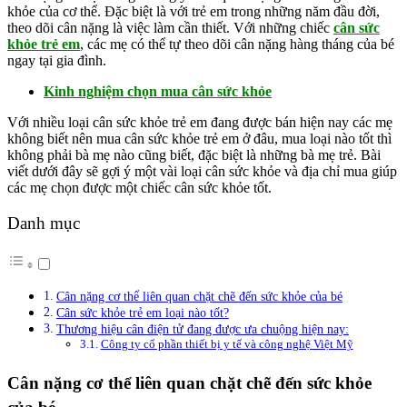
khỏe của cơ thể. Đặc biệt là với trẻ em trong những năm đầu đời,
theo dõi cân nặng là việc làm cần thiết. Với những chiếc
cân sức
khỏe trẻ em
, các mẹ có thể tự theo dõi cân nặng hàng tháng của bé
ngay tại gia đình.
Kinh nghiệm chọn mua cân sức khỏe
Với nhiều loại cân sức khỏe trẻ em đang được bán hiện nay các mẹ
không biết nên mua cân sức khỏe trẻ em ở đâu, mua loại nào tốt thì
không phải bà mẹ nào cũng biết, đặc biệt là những bà mẹ trẻ. Bài
viết dưới đây sẽ gợi ý một vài loại cân sức khỏe và địa chỉ mua giúp
các mẹ chọn được một chiếc cân sức khỏe tốt.
Danh mục
Cân nặng cơ thể liên quan chặt chẽ đến sức khỏe của bé
Cân sức khỏe trẻ em loại nào tốt?
Thương hiệu cân điện tử đang được ưa chuộng hiện nay:
Công ty cổ phần thiết bị y tế và công nghệ Việt Mỹ
Cân nặng cơ thể liên quan chặt chẽ đến sức khỏe