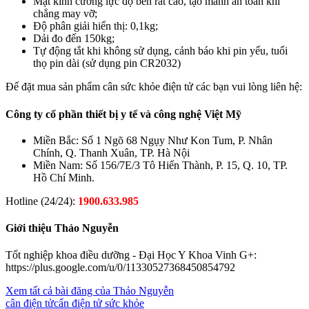
Mặt kính cường lực độ bền rất cao, tạo mảnh an toàn khi
chẳng may vỡ;
Độ phân giải hiển thị: 0,1kg;
Dải đo đến 150kg;
Tự động tắt khi không sử dụng, cảnh báo khi pin yếu, tuổi
thọ pin dài (sử dụng pin CR2032)
Để đặt mua sản phẩm cân sức khỏe điện tử các bạn vui lòng liên hệ:
Công ty cổ phần thiết bị y tế và công nghệ Việt Mỹ
Miền Bắc: Số 1 Ngõ 68 Ngụy Như Kon Tum, P. Nhân
Chính, Q. Thanh Xuân, TP. Hà Nội
Miền Nam: Số 156/7E/3 Tô Hiến Thành, P. 15, Q. 10, TP.
Hồ Chí Minh.
Hotline (24/24):
1900.633.985
Giới thiệu Thảo Nguyễn
Tốt nghiệp khoa điều dưỡng - Đại Học Y Khoa Vinh G+:
https://plus.google.com/u/0/11330527368450854792
Xem tất cả bài đăng của Thảo Nguyễn
cân điện tử
cẩn điện tử sức khỏe