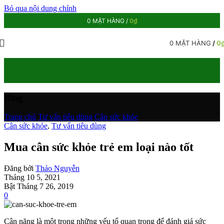
Bỏ qua nội dung chính
0
MẶT HÀNG
/
0
₫
0
MẶT HÀNG
/
0
Blog
Trang chủ
/
Tư vấn tiêu dùng
/
Cân sức khỏe
Cân sức khỏe
,
Tư vấn tiêu dùng
Mua cân sức khỏe trẻ em loại nào tốt
Đăng bởi
Thảo Nguyễn
Tháng 10 5, 2021
Bật Tháng 7 26, 2019
0
Cân nặng là một trong những yếu tố quan trọng để đánh giá sức