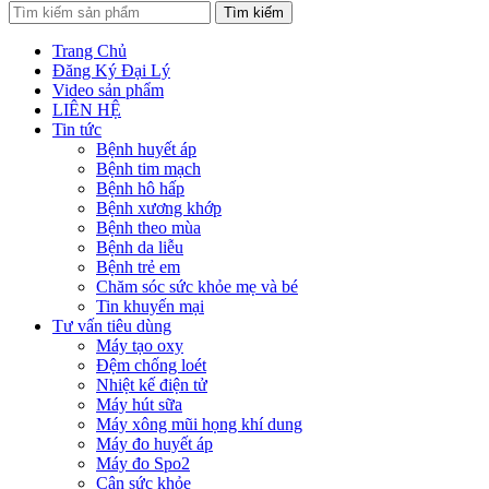
Tìm kiếm
Trang Chủ
Đăng Ký Đại Lý
Video sản phẩm
LIÊN HỆ
Tin tức
Bệnh huyết áp
Bệnh tim mạch
Bệnh hô hấp
Bệnh xương khớp
Bệnh theo mùa
Bệnh da liễu
Bệnh trẻ em
Chăm sóc sức khỏe mẹ và bé
Tin khuyến mại
Tư vấn tiêu dùng
Máy tạo oxy
Đệm chống loét
Nhiệt kế điện tử
Máy hút sữa
Máy xông mũi họng khí dung
Máy đo huyết áp
Máy đo Spo2
Cân sức khỏe