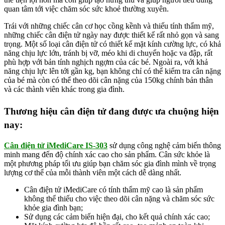
quan tâm tới việc chăm sóc sức khoẻ thường xuyên.
Trái với những chiếc cân cơ học cồng kềnh và thiếu tính thẩm mỹ,
những chiếc cân điện tử ngày nay được thiết kế rất nhỏ gọn và sang
trọng. Một số loại cân điện tử có thiết kế mặt kính cường lực, có khả
năng chịu lực lớn, tránh bị vỡ, méo khi di chuyển hoặc va đập, rất
phù hợp với bản tính nghịch ngợm của các bé. Ngoài ra, với khả
năng chịu lực lên tới gần kg, bạn không chỉ có thể kiểm tra cân nặng
của bé mà còn có thể theo dõi cân nặng của 150kg chính bản thân
và các thành viên khác trong gia đình.
Thương hiệu cân điện tử đang được ưa chuộng hiện
nay:
Cân điện tử iMediCare IS-303
sử dụng công nghệ cảm biến thông
minh mang đến độ chính xác cao cho sản phẩm. Cân sức khỏe là
một phương pháp tối ưu giúp bạn chăm sóc gia đình mình về trọng
lượng cơ thể của mỗi thành viên một cách dễ dàng nhất.
Cân điện tử iMediCare có tính thẩm mỹ cao là sản phẩm
không thể thiếu cho việc theo dõi cân nặng và chăm sóc sức
khỏe gia đình bạn;
Sử dụng các cảm biến hiện đại, cho kết quả chính xác cao;