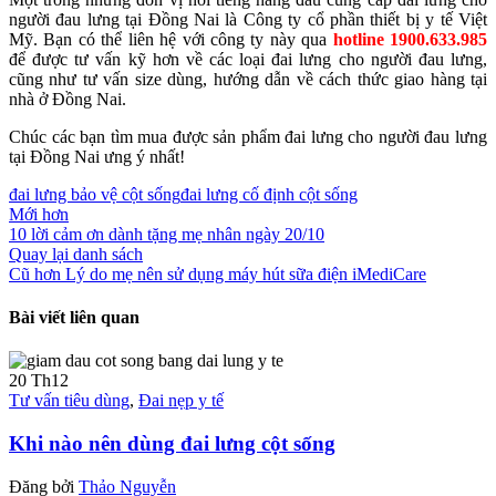
người đau lưng tại Đồng Nai là Công ty cổ phần thiết bị y tế Việt
Mỹ. Bạn có thể liên hệ với công ty này qua
hotline 1900.633.985
để được tư vấn kỹ hơn về các loại đai lưng cho người đau lưng,
cũng như tư vấn size dùng, hướng dẫn về cách thức giao hàng tại
nhà ở Đồng Nai.
Chúc các bạn tìm mua được sản phẩm đai lưng cho người đau lưng
tại Đồng Nai ưng ý nhất!
đai lưng bảo vệ cột sống
đai lưng cố định cột sống
Mới hơn
10 lời cảm ơn dành tặng mẹ nhân ngày 20/10
Quay lại danh sách
Cũ hơn
Lý do mẹ nên sử dụng máy hút sữa điện iMediCare
Bài viết liên quan
20
Th12
Tư vấn tiêu dùng
,
Đai nẹp y tế
Khi nào nên dùng đai lưng cột sống
Đăng bởi
Thảo Nguyễn