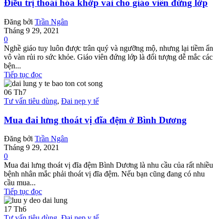
Điều trị thoái hóa khớp vai cho giáo viên đứng lớp
Đăng bởi
Trần Ngân
Tháng 9 29, 2021
0
Nghề giáo tuy luôn được trân quý và ngưỡng mộ, nhưng lại tiềm ẩn
vô vàn rủi ro sức khỏe. Giáo viên đứng lớp là đối tượng dễ mắc các
bện...
Tiếp tục đọc
06
Th7
Tư vấn tiêu dùng
,
Đai nẹp y tế
Mua đai lưng thoát vị đĩa đệm ở Bình Dương
Đăng bởi
Trần Ngân
Tháng 9 29, 2021
0
Mua đai lưng thoát vị đĩa đệm Bình Dương là nhu cầu của rất nhiều
bệnh nhân mắc phải thoát vị đĩa đệm. Nếu bạn cũng đang có nhu
cầu mua...
Tiếp tục đọc
17
Th6
Tư vấn tiêu dùng
,
Đai nẹp y tế