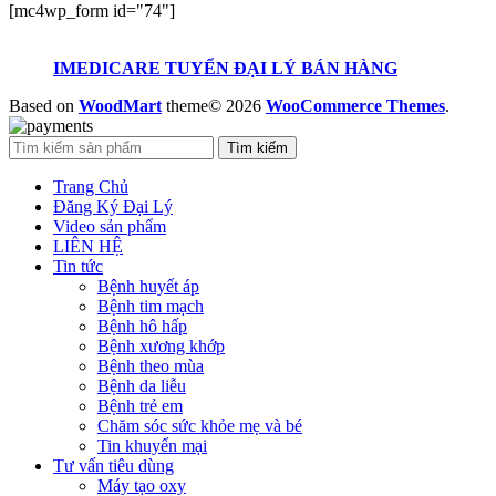
[mc4wp_form id="74"]
IMEDICARE TUYỂN ĐẠI LÝ BÁN HÀNG
Based on
WoodMart
theme© 2026
WooCommerce Themes
.
Tìm kiếm
Trang Chủ
Đăng Ký Đại Lý
Video sản phẩm
LIÊN HỆ
Tin tức
Bệnh huyết áp
Bệnh tim mạch
Bệnh hô hấp
Bệnh xương khớp
Bệnh theo mùa
Bệnh da liễu
Bệnh trẻ em
Chăm sóc sức khỏe mẹ và bé
Tin khuyến mại
Tư vấn tiêu dùng
Máy tạo oxy