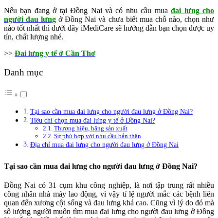
Nếu bạn đang ở tại Đồng Nai và có nhu cầu mua
đai lưng cho
người đau lưng
ở Đồng Nai và chưa biết mua chỗ nào, chọn như
nào tốt nhất thì dưới đây iMediCare sẽ hướng dẫn bạn chọn được uy
tín, chất lượng nhé.
>>
Đai lưng y tế ở Cần Thơ
Danh mục
Tại sao cần mua đai lưng cho người đau lưng ở Đồng Nai?
Tiêu chí chọn mua đai lưng y tế ở Đồng Nai?
Thương hiệu, hãng sản xuất
Sự phù hợp với nhu cầu bản thân
Địa chỉ mua đai lưng cho người đau lưng ở Đồng Nai
Tại sao cần mua đai lưng cho người đau lưng ở Đồng Nai?
Đồng Nai có 31 cụm khu công nghiệp, là nơi tập trung rất nhiều
công nhân nhà máy lao động, vì vậy tỉ lệ người mắc các bệnh liên
quan đến xương cột sống và đau lưng khá cao. Cũng vì lý do đó mà
số lượng người muốn tìm mua đai lưng cho người đau lưng ở Đồng