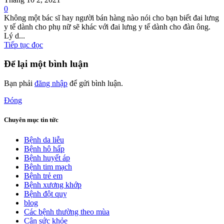
0
Không một bác sĩ hay người bán hàng nào nói cho bạn biết đai lưng
y tế dành cho phụ nữ sẽ khác với đai lưng y tế dành cho đàn ông.
Lý d...
Tiếp tục đọc
Để lại một bình luận
Bạn phải
đăng nhập
để gửi bình luận.
Đóng
Chuyên mục tin tức
Bệnh da liễu
Bệnh hô hấp
Bệnh huyết áp
Bệnh tim mạch
Bệnh trẻ em
Bệnh xương khớp
Bệnh đột quỵ
blog
Các bệnh thường theo mùa
Cân sức khỏe