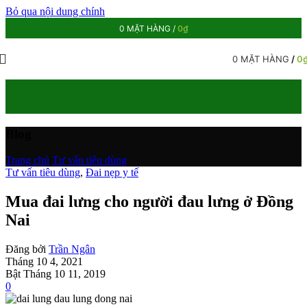
Bỏ qua nội dung chính
0
MẶT HÀNG
/
0
₫
0
MẶT HÀNG
/
0
Blog
Trang chủ
/
Tư vấn tiêu dùng
Tư vấn tiêu dùng
,
Đai nẹp y tế
Mua đai lưng cho người đau lưng ở Đồng
Nai
Đăng bởi
Trần Ngân
Tháng 10 4, 2021
Bật Tháng 10 11, 2019
0