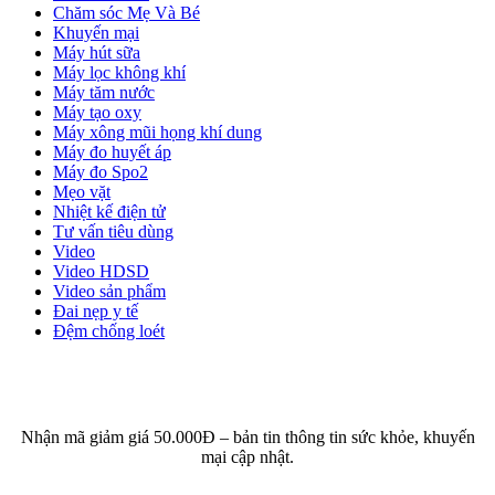
Chăm sóc Mẹ Và Bé
Khuyến mại
Máy hút sữa
Máy lọc không khí
Máy tăm nước
Máy tạo oxy
Máy xông mũi họng khí dung
Máy đo huyết áp
Máy đo Spo2
Mẹo vặt
Nhiệt kế điện tử
Tư vấn tiêu dùng
Video
Video HDSD
Video sản phẩm
Đai nẹp y tế
Đệm chống loét
ĐĂNG KÝ EMAIL NHẬN BẢN TIN SỨC KHỎE,
KHUYẾN MẠI
Nhận mã giảm giá 50.000Đ – bản tin thông tin sức khỏe, khuyến
mại cập nhật.