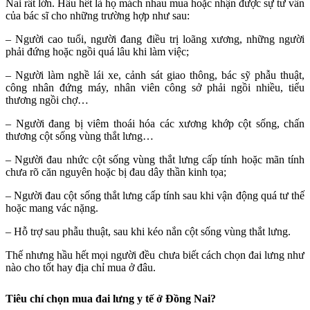
Nai rất lớn. Hầu hết là họ mách nhau mua hoặc nhận được sự tư vấn
của bác sĩ cho những trường hợp như sau:
– Người cao tuổi, người đang điều trị loãng xương, những người
phải đứng hoặc ngồi quá lâu khi làm việc;
– Người làm nghề lái xe, cảnh sát giao thông, bác sỹ phẫu thuật,
công nhân đứng máy, nhân viên công sở phải ngồi nhiều, tiểu
thương ngồi chợ…
– Người đang bị viêm thoái hóa các xương khớp cột sống, chấn
thương cột sống vùng thắt lưng…
– Người đau nhức cột sống vùng thắt lưng cấp tính hoặc mãn tính
chưa rõ căn nguyên hoặc bị đau dây thần kinh tọa;
– Người đau cột sống thắt lưng cấp tính sau khi vận động quá tư thế
hoặc mang vác nặng.
– Hỗ trợ sau phẫu thuật, sau khi kéo nắn cột sống vùng thắt lưng.
Thế nhưng hầu hết mọi người đều chưa biết cách chọn đai lưng như
nào cho tốt hay địa chỉ mua ở đâu.
Tiêu chí chọn mua đai lưng y tế ở Đồng Nai?