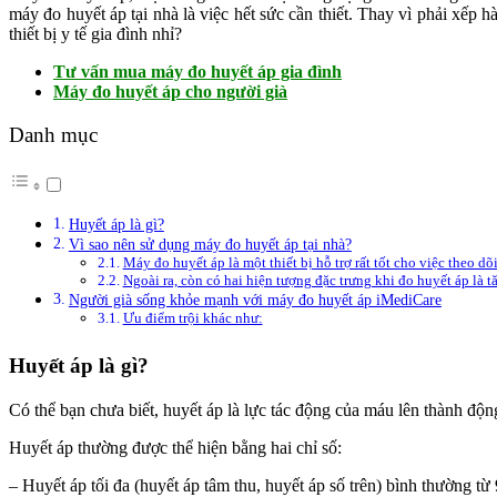
máy đo huyết áp tại nhà là việc hết sức cần thiết. Thay vì phải xếp hà
thiết bị y tế gia đình nhỉ?
Tư vấn mua máy đo huyết áp gia đình
Máy đo huyết áp cho người già
Danh mục
Huyết áp là gì?
Vì sao nên sử dụng máy đo huyết áp tại nhà?
Máy đo huyết áp là một thiết bị hỗ trợ rất tốt cho việc theo dõi 
Ngoài ra, còn có hai hiện tượng đặc trưng khi đo huyết áp là 
Người già sống khỏe mạnh với máy đo huyết áp iMediCare
Ưu điểm trội khác như:
Huyết áp là gì?
Có thể bạn chưa biết, huyết áp là lực tác động của máu lên thành đ
Huyết áp thường được thể hiện bằng hai chỉ số:
– Huyết áp tối đa (huyết áp tâm thu, huyết áp số trên) bình thường 