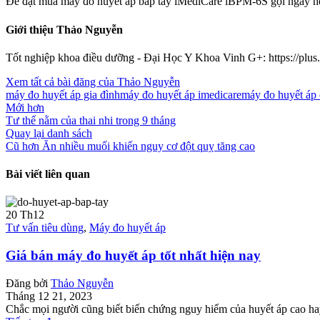
Để đặt mua máy đo huyết áp bắp tay iMediCare iBPM-6S gọi ngay ho
Giới thiệu Thảo Nguyễn
Tốt nghiệp khoa điều dưỡng - Đại Học Y Khoa Vinh G+: https://pl
Xem tất cả bài đăng của Thảo Nguyễn
máy đo huyết áp gia đình
máy đo huyết áp imedicare
máy đo huyết áp 
Mới hơn
Tư thế nằm của thai nhi trong 9 tháng
Quay lại danh sách
Cũ hơn
Ăn nhiều muối khiến nguy cơ đột quỵ tăng cao
Bài viết liên quan
20
Th12
Tư vấn tiêu dùng
,
Máy đo huyết áp
Giá bán máy đo huyết áp tốt nhất hiện nay
Đăng bởi
Thảo Nguyễn
Tháng 12 21, 2023
Chắc mọi người cũng biết biến chứng nguy hiểm của huyết áp cao hay