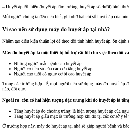
– Huyết áp tối thiểu (huyết áp tâm trương, huyết áp số dưới) bình 
Mỗi người chúng ta đều nên biết, ghi nhớ hai chỉ số huyết áp của mình
Vì sao nên sử dụng máy đo huyết áp tại nhà?
Nhằm tạo điều kiện thuận lợi để theo dõi tình hình huyết áp, ổn định
Máy đo huyết áp là một thiết bị hỗ trợ rất tốt cho việc theo dõi và 
Những người mắc bệnh cao huyết áp
Người có tiền sử của các cơn tăng huyết áp
Người cao tuổi có nguy cơ bị cao huyết áp
Trong các trường hợp kể, mọi người nên sử dụng máy đo huyết áp để 
não, đột quỵ.
Ngoài ra, còn có hai hiện tượng đặc trưng khi đo huyết áp là tă
Tăng huyết áp áo choàng trắng: là hiện tượng huyết áp của ngườ
Tăng huyết áp giấu mặt: là trường hợp khi đo tại các cơ sở y tế
Ở trường hợp này, máy đo huyết áp tại nhà sẽ giúp người bệnh và bác 