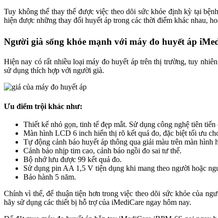
Tuy không thể thay thế được việc theo dõi sức khỏe định kỳ tại bệnh v
hiện được những thay đổi huyết áp trong các thời điểm khác nhau, h
Người già sống khỏe mạnh với máy đo huyết áp iMe
Hiện nay có rất nhiều loại máy đo huyết áp trên thị trường, tuy nhiê
sử dụng thích hợp với người già.
Ưu điểm trội khác như:
Thiết kế nhỏ gọn, tinh tế đẹp mắt. Sử dụng công nghệ tiên tiến
Màn hình LCD 6 inch hiển thị rõ kết quả đo, đặc biệt tối ưu ch
Tự động cảnh báo huyết áp thông qua giải màu trên màn hình hi
Cảnh bảo nhịp tim cao, cảnh báo ngồi đo sai tư thế.
Bộ nhớ lưu được 99 kết quả đo.
Sử dụng pin AA 1,5 V tiện dụng khi mang theo người hoặc ngu
Bảo hành 5 năm.
Chính vì thế, để thuận tiện hơn trong việc theo dõi sức khỏe của ng
hãy sử dụng các thiết bị hỗ trợ của iMediCare ngay hôm nay.