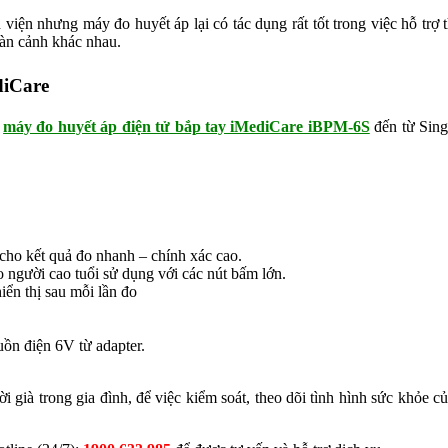
iện nhưng máy đo huyết áp lại có tác dụng rất tốt trong việc hỗ trợ the
oàn cảnh khác nhau.
diCare
n
máy đo huyết áp điện tử bắp tay iMediCare iBPM-6S
đến từ Sing
 cho kết quả đo nhanh – chính xác cao.
o người cao tuổi sử dụng với các nút bấm lớn.
ển thị sau mỗi lần đo
ồn điện 6V từ adapter.
ười già trong gia đình, để việc kiểm soát, theo dõi tình hình sức khỏ