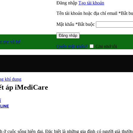
Đăng nhập
Tạo tài khoản
Tên tài khoản hoặc địa chỉ email
*
Bắt b
Mật khẩu
*
Bắt buộc
Đăng nhập
e mẹ và bé
Quên mật khẩu?
Ghi nhớ tôi
g khí dung
ết áp iMediCare
í
LINE
ình ở cuộc sống hiện đại. Đặc biệt là những gia đình có người già thư