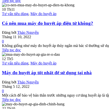
Tiếp tục đọc
10
Th11
Tư vấn tiêu dùng
,
Máy đo huyết áp
Có nên mua máy đo huyết áp điện tử không?
Đăng bởi
Thảo Nguyễn
Tháng 11 10, 2022
0
Không giống như máy đo huyết áp thủy ngân mà bác sĩ thường sử dụng
Tiếp tục đọc
12
Th5
Tư vấn tiêu dùng
,
Máy đo huyết áp
Máy đo huyết áp tốt nhất để sử dụng tại nhà
Đăng bởi
Thảo Nguyễn
Tháng 5 12, 2022
0
Một cách để bảo vệ bản thân trước những nguy cơ tăng huyết áp là tập 
Tiếp tục đọc
22
Th10