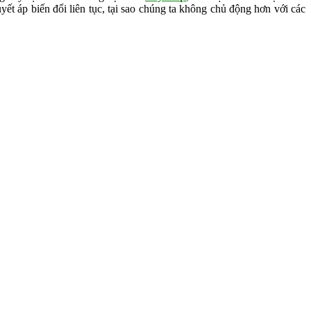
huyết áp biến đổi liên tục, tại sao chúng ta không chủ động hơn với các