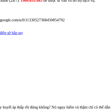
tline (24/7):
1900.633.985
để được tư vấn và hỗ trợ dịch vụ.
us.google.com/u/0/11330527368450854792
điện tử bắp tay
 huyết áp thấp rồi đúng không? Nó nguy hiểm và thậm chí có thể dẫn t