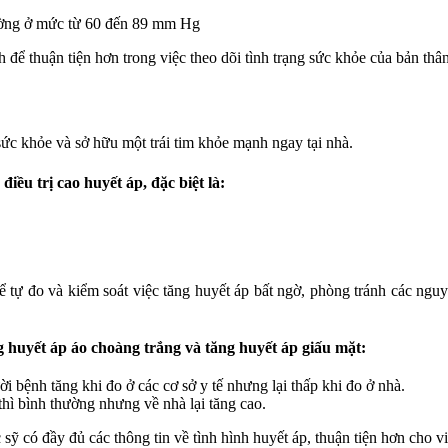
thường ở mức từ 60 đến 89 mm Hg
 để thuận tiện hơn trong việc theo dõi tình trạng sức khỏe của bản thân
 sức khỏe và sở hữu một trái tim khỏe mạnh ngay tại nhà.
điều trị cao huyết áp, đặc biệt là:
tự đo và kiểm soát việc tăng huyết áp bất ngờ, phòng tránh các nguy
ng huyết áp áo choàng trắng và tăng huyết áp giấu mặt:
i bệnh tăng khi đo ở các cơ sở y tế nhưng lại thấp khi đo ở nhà.
 thì bình thường nhưng về nhà lại tăng cao.
sỹ có đầy đủ các thông tin về tình hình huyết áp, thuận tiện hơn cho v