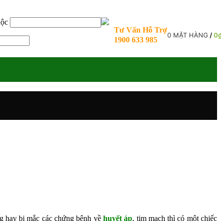
uộc
Tư Vấn Hỗ Trợ
0
MẶT HÀNG
/
0
1900 633 985
ờng hay bị mắc các chứng bệnh về
huyết áp
, tim mạch thì có một chiếc