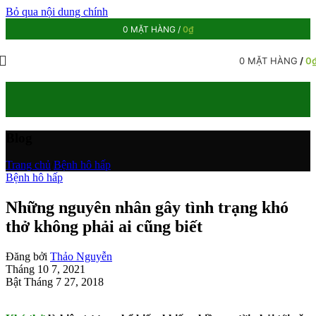
Bỏ qua nội dung chính
0
MẶT HÀNG
/
0
₫
0
MẶT HÀNG
/
0
Blog
Trang chủ
/
Bệnh hô hấp
Bệnh hô hấp
Những nguyên nhân gây tình trạng khó
thở không phải ai cũng biết
Đăng bởi
Thảo Nguyễn
Tháng 10 7, 2021
Bật Tháng 7 27, 2018