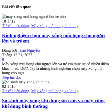
Bài viết liên quan
18
Th12
Tư vấn tiêu dùng
,
Máy xông mũi họng khí dung
Kinh nghiệm chọn máy xông mũi họng cho người
lớn và trẻ em
Đăng bởi
Thảo Nguyễn
Tháng 12 21, 2023
0
Máy xông mũi họng cho người lớn và trẻ em thực sự có nhiều điểm
khác nhau. Dưới đây là những kinh nghiệm chọn máy xông mũi
họng cho ngư...
Tiếp tục đọc
02
Th10
Tư vấn tiêu dùng
,
Máy xông mũi họng khí dung
So sánh máy xông khí dung siêu âm và máy xông
khí dung bình thường