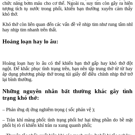
chức năng bơm máu cho cơ thể. Ngoài ra, suy tim còn gây ra hiện
tượng tích tụ nước trong phổi, khiến bạn thường xuyên cảm thấy
khó thở.
Khó thở còn liên quan đến các vấn đề về nhịp tim như rung tâm nhĩ
hay nhịp tim nhanh trên thất.
Hoảng loạn hay lo âu:
Hoảng loạn hay lo âu có thể khiến bạn thở gấp hay khó thở đột
ngột. Để khắc phục tình trạng trên, bạn nên tập trung thở từ từ hay
áp dụng phương pháp thở trong túi giấy để điều chỉnh nhịp thở trở
lại bình thường.
Những nguyên nhân bất thường khác gây tình
trạng khó thở:
– Phản ứng dị ứng nghiêm trọng ( sốc phản vệ );
– Tràn khí màng phổi: tình trạng phổi hư hại từng phần do bề mặt
phổi bị rò rỉ khiến khí tràn ra xung quanh phổi;