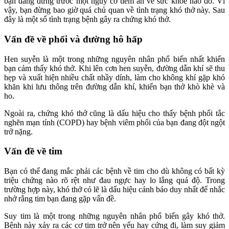
bạn đang đứng trước một nguy cơ tiềm ẩn về sức khỏe nào đó. Vì
vậy, bạn đừng bao giờ quá chủ quan về tình trạng khó thở này. Sau
đây là một số tình trạng bệnh gây ra chứng khó thở.
Vấn đề về phổi và đường hô hấp
Hen suyễn là một trong những nguyên nhân phổ biến nhất khiến
bạn cảm thấy khó thở. Khi lên cơn hen suyễn, đường dẫn khí sẽ thu
hẹp và xuất hiện nhiều chất nhầy dính, làm cho không khí gặp khó
khăn khi lưu thông trên đường dẫn khí, khiến bạn thở khò khè và
ho.
Ngoài ra, chứng khó thở cũng là dấu hiệu cho thấy bệnh phổi tắc
nghẽn mạn tính (COPD) hay bệnh viêm phổi của bạn đang đột ngột
trở nặng.
Vấn đề về tim
Bạn có thể đang mắc phải các bệnh về tim cho dù không có bất kỳ
triệu chứng nào rõ rệt như đau ngực hay lo lắng quá độ. Trong
trường hợp này, khó thở có lẽ là dấu hiệu cảnh báo duy nhất để nhắc
nhở rằng tim bạn đang gặp vấn đề.
Suy tim là một trong những nguyên nhân phổ biến gây khó thở.
Bệnh này xảy ra các cơ tim trở nên yếu hay cứng đi, làm suy giảm