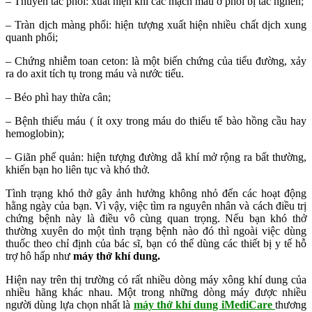
– Thuyên tắc phổi: xuất hiện khi các mạch máu ở phổi bị tắc nghẽn;
– Tràn dịch màng phổi: hiện tượng xuất hiện nhiều chất dịch xung
quanh phổi;
– Chứng nhiễm toan ceton: là một biến chứng của tiểu đường, xảy
ra do axit tích tụ trong máu và nước tiểu.
– Béo phì hay thừa cân;
– Bệnh thiếu máu ( ít oxy trong máu do thiếu tế bào hồng cầu hay
hemoglobin);
– Giãn phế quản: hiện tượng đường dẫ khí mở rộng ra bất thường,
khiến bạn ho liên tục và khó thở.
Tình trạng khó thở gây ảnh hưởng không nhỏ đến các hoạt động
hằng ngày của bạn. Vì vậy, việc tìm ra nguyên nhân và cách điều trị
chứng bệnh này là điều vô cùng quan trọng. Nếu bạn khó thở
thường xuyên do một tình trạng bệnh nào đó thì ngoài việc dùng
thuốc theo chỉ định của bác sĩ, bạn có thể dùng các thiết bị y tế hỗ
trợ hô hấp như
máy thở khí dung.
Hiện nay trên thị trường có rất nhiều dòng máy xông khí dung của
nhiều hãng khác nhau. Một trong những dòng máy được nhiều
người dùng lựa chọn nhất là
máy thở khí dung iMediCare
thương