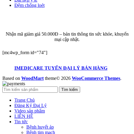
Đệm chống loét
ĐĂNG KÝ EMAIL NHẬN BẢN TIN SỨC KHỎE,
KHUYẾN MẠI
Nhận mã giảm giá 50.000Đ – bản tin thông tin sức khỏe, khuyến
mại cập nhật.
[mc4wp_form id="74"]
IMEDICARE TUYỂN ĐẠI LÝ BÁN HÀNG
Based on
WoodMart
theme© 2026
WooCommerce Themes
.
Tìm kiếm
Trang Chủ
Đăng Ký Đại Lý
Video sản phẩm
LIÊN HỆ
Tin tức
Bệnh huyết áp
Bệnh tim mạch