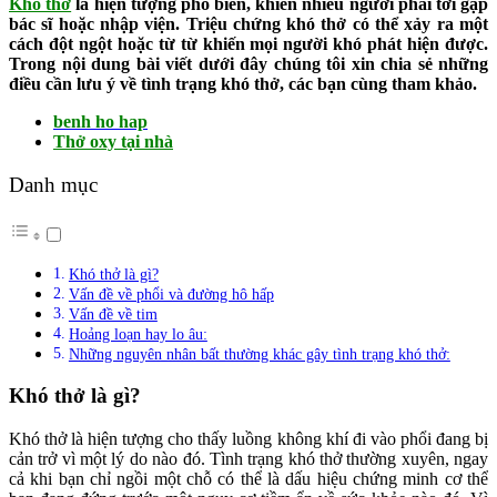
Khó thở
là hiện tượng phổ biến, khiến nhiều người phải tới gặp
bác sĩ hoặc nhập viện. Triệu chứng khó thở có thể xảy ra một
cách đột ngột hoặc từ từ khiến mọi người khó phát hiện được.
Trong nội dung bài viết dưới đây chúng tôi xin chia sẻ những
điều cần lưu ý về tình trạng khó thở, các bạn cùng tham khảo.
benh ho hap
Thở oxy tại nhà
Danh mục
Khó thở là gì?
Vấn đề về phổi và đường hô hấp
Vấn đề về tim
Hoảng loạn hay lo âu:
Những nguyên nhân bất thường khác gây tình trạng khó thở:
Khó thở là gì?
Khó thở là hiện tượng cho thấy luồng không khí đi vào phổi đang bị
cản trở vì một lý do nào đó. Tình trạng khó thở thường xuyên, ngay
cả khi bạn chỉ ngồi một chỗ có thể là dấu hiệu chứng minh cơ thể