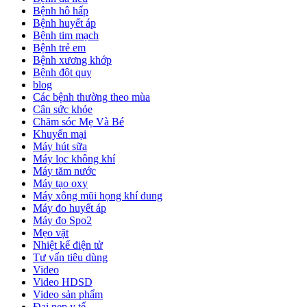
Bệnh hô hấp
Bệnh huyết áp
Bệnh tim mạch
Bệnh trẻ em
Bệnh xương khớp
Bệnh đột quỵ
blog
Các bệnh thường theo mùa
Cân sức khỏe
Chăm sóc Mẹ Và Bé
Khuyến mại
Máy hút sữa
Máy lọc không khí
Máy tăm nước
Máy tạo oxy
Máy xông mũi họng khí dung
Máy đo huyết áp
Máy đo Spo2
Mẹo vặt
Nhiệt kế điện tử
Tư vấn tiêu dùng
Video
Video HDSD
Video sản phẩm
Đai nẹp y tế