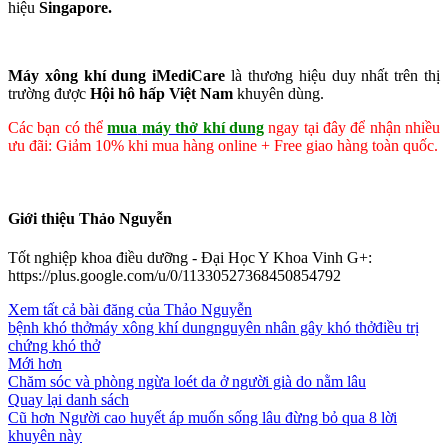
hiệu
Singapore.
Máy xông khí dung iMediCare
là thương hiệu duy nhất trên thị
trường được
Hội hô hấp Việt Nam
khuyên dùng.
Các bạn có thể
mua
máy thở khí dung
ngay tại đây để nhận nhiều
ưu đãi: Giảm 10% khi mua hàng online + Free giao hàng toàn quốc.
Giới thiệu Thảo Nguyễn
Tốt nghiệp khoa điều dưỡng - Đại Học Y Khoa Vinh G+:
https://plus.google.com/u/0/11330527368450854792
Xem tất cả bài đăng của Thảo Nguyễn
bệnh khó thở
máy xông khí dung
nguyên nhân gây khó thở
điều trị
chứng khó thở
Mới hơn
Chăm sóc và phòng ngừa loét da ở người già do nằm lâu
Quay lại danh sách
Cũ hơn
Người cao huyết áp muốn sống lâu đừng bỏ qua 8 lời
khuyên này