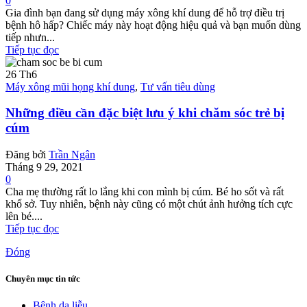
0
Gia đình bạn đang sử dụng máy xông khí dung để hỗ trợ điều trị
bệnh hô hấp? Chiếc máy này hoạt động hiệu quả và bạn muốn dùng
tiếp nhưn...
Tiếp tục đọc
26
Th6
Máy xông mũi họng khí dung
,
Tư vấn tiêu dùng
Những điều cần đặc biệt lưu ý khi chăm sóc trẻ bị
cúm
Đăng bởi
Trần Ngân
Tháng 9 29, 2021
0
Cha mẹ thường rất lo lắng khi con mình bị cúm. Bé ho sốt và rất
khổ sở. Tuy nhiên, bệnh này cũng có một chút ảnh hưởng tích cực
lên bé....
Tiếp tục đọc
Đóng
Chuyên mục tin tức
Bệnh da liễu