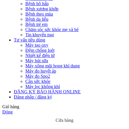
Bệnh hô hấp
Bệnh xương khớp
Bệnh theo mùa
Bệnh da liễu
Bệnh trẻ em
Chăm sóc sức khỏe mẹ và bé
Tin khuyến mại
Tư vấn tiêu dùng
Máy tạo oxy
Đệm chống loét
Nhiệt kế điện tử
Máy hút sữa
Máy xông mũi họng khí dung
Máy đo huyết áp
Máy đo Spo2
Cân sức khỏe
Máy lọc không khí
ĐĂNG KÝ BẢO HÀNH ONLINE
Đăng nhập / đăng ký
Giỏ hàng
Đóng
Cửa hàng