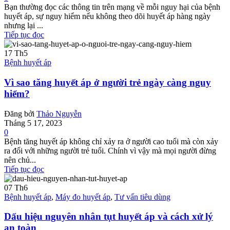
Bạn thường đọc các thông tin trên mạng về mỗi nguy hại của bệnh
huyết áp, sự nguy hiểm nếu không theo dõi huyết áp hàng ngày
nhưng lại ...
Tiếp tục đọc
17
Th5
Bệnh huyết áp
Vì sao tăng huyết áp ở người trẻ ngày càng nguy
hiểm?
Đăng bởi
Thảo Nguyễn
Tháng 5 17, 2023
0
Bệnh tăng huyết áp không chỉ xảy ra ở người cao tuổi mà còn xảy
ra đối với những người trẻ tuổi. Chính vì vậy mà mọi người đừng
nên chủ...
Tiếp tục đọc
07
Th6
Bệnh huyết áp
,
Máy đo huyết áp
,
Tư vấn tiêu dùng
Dấu hiệu nguyên nhân tụt huyết áp và cách xử lý
an toàn