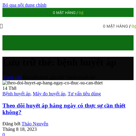
Bỏ qua nội dung chính
0
MẶT HÀNG
/
0
₫
0
MẶT HÀNG
/
0
Lưu trữ thẻ: bệnh huyết áp
Trang chủ
/
Bài viết được gắn thẻ “bệnh huyết áp”
14
Th8
Bệnh huyết áp
,
Máy đo huyết áp
,
Tư vấn tiêu dùng
Theo dõi huyết áp hàng ngày có thực sự cần thiết
không?
Đăng bởi
Thảo Nguyễn
Tháng 8 18, 2023
0