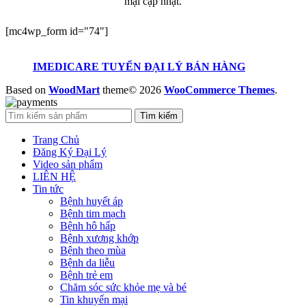
mại cập nhật.
[mc4wp_form id="74"]
IMEDICARE TUYỂN ĐẠI LÝ BÁN HÀNG
Based on
WoodMart
theme© 2026
WooCommerce Themes
.
Tìm kiếm
Trang Chủ
Đăng Ký Đại Lý
Video sản phẩm
LIÊN HỆ
Tin tức
Bệnh huyết áp
Bệnh tim mạch
Bệnh hô hấp
Bệnh xương khớp
Bệnh theo mùa
Bệnh da liễu
Bệnh trẻ em
Chăm sóc sức khỏe mẹ và bé
Tin khuyến mại