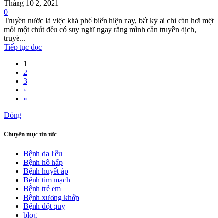
Tháng 10 2, 2021
0
Truyền nước là việc khá phổ biến hiện nay, bất kỳ ai chỉ cần hơi mệt
mỏi một chút đều có suy nghĩ ngay rằng mình cần truyền dịch,
truyề...
Tiếp tục đọc
1
2
3
›
»
Đóng
Chuyên mục tin tức
Bệnh da liễu
Bệnh hô hấp
Bệnh huyết áp
Bệnh tim mạch
Bệnh trẻ em
Bệnh xương khớp
Bệnh đột quỵ
blog