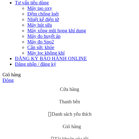
Tư vấn tiêu dùng
Máy tạo oxy
Đệm chống loét
Nhiệt kế điện tử
Máy hút sữa
Máy xông mũi họng khí dung
Máy đo huyết áp
Máy đo Spo2
Cân sức khỏe
Máy lọc không khí
ĐĂNG KÝ BẢO HÀNH ONLINE
Đăng nhập / đăng ký
Giỏ hàng
Đóng
Cửa hàng
Thanh bên
Danh sách yêu thích
Giỏ hàng
Tài khoản của tôi