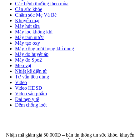
Các bệnh thường theo mùa
Cân sức khỏe
Chăm sóc Mẹ Và Bé
Khuyến mại
Máy hút sữa
Máy lọc không khí
Máy tăm nước
Máy tạo oxy
Máy xông mũi họng khí dung
Máy đo huyết áp
Máy đo Spo2
Mẹo vặt
Nhiệt kế điện tử
Tư vấn tiêu dùng
Video
Video HDSD
Video sản phẩm
Đai nẹp y tế
Đệm chống loét
ĐĂNG KÝ EMAIL NHẬN BẢN TIN SỨC KHỎE,
KHUYẾN MẠI
Nhận mã giảm giá 50.000Đ – bản tin thông tin sức khỏe, khuyến