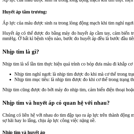
Huyết áp tâm trương:
Áp lực của máu được sinh ra trong lòng động mạch khi tim nghỉ ngơi 
Huyết áp có thể được đo bằng máy đo huyết áp cầm tay, cảm biến trê
mmHg. Ở bất kì bệnh viện nào, bước đo huyết áp đều là bước đầu tiên 
Nhịp tim là gì?
Nhịp tim là số lần tim thực hiện quá trình co bóp đưa máu đi khắp c
Nhịp tim nghỉ ngơi: là nhịp tim được đo khi mà cơ thể trong tr
Nhịp tim mục tiêu: là nhịp tim được đo khi cơ thể trong trạng th
Nhịp tim cũng được đo bởi máy đo nhịp tim, cảm biến điện thoại hoặc
Nhịp tim và huyết áp có quan hệ với nhau?
Chúng có liên hệ với nhau do tim đập tạo ra áp lực trên thành động
sợ hãi hay lo lắng, chịu áp lực công việc nặng nề.
Nhịp tim và huyết áp