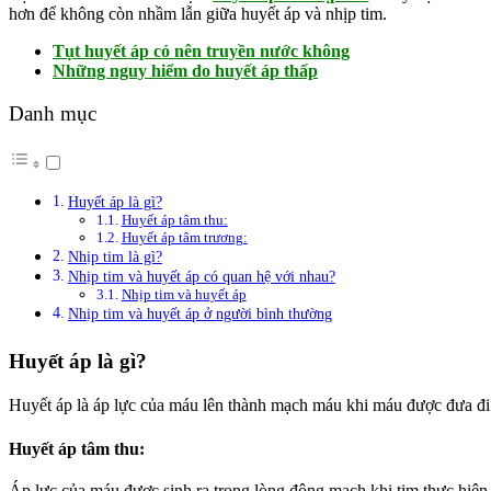
hơn để không còn nhầm lẫn giữa huyết áp và nhịp tim.
Tụt huyết áp có nên truyền nước không
Những nguy hiểm do huyết áp thấp
Danh mục
Huyết áp là gì?
Huyết áp tâm thu:
Huyết áp tâm trương:
Nhịp tim là gì?
Nhịp tim và huyết áp có quan hệ với nhau?
Nhịp tim và huyết áp
Nhịp tim và huyết áp ở người bình thường
Huyết áp là gì?
Huyết áp là áp lực của máu lên thành mạch máu khi máu được đưa đi k
Huyết áp tâm thu:
Áp lực của máu được sinh ra trong lòng động mạch khi tim thực hiện 