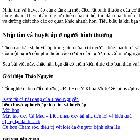
Nhịp tim và huyết áp cùng tăng là một điều rất bình thường của cơ 
cùng nhau. Theo phản ứng tự nhiên của cơ thể, tim đập nhanh nếu nh
và dưỡng chất cho các cơ quan khác nhanh hơn. Tiêu biểu là khi bạn
Nhịp tim và huyết áp ở người bình thường
Theo các bác sĩ, huyết áp trung bình của một người khỏe mạnh rơi v
của một người còn phụ thuộc vào cơ địa của người đó. Có những người
Sau bài viết này, chắc hẳn bạn đã có thêm kiến thức cho bản thân và 
Giới thiệu Thảo Nguyễn
Tốt nghiệp khoa điều dưỡng - Đại Học Y Khoa Vinh G+: https://pl
Xem tất cả bài đăng của Thảo Nguyễn
bệnh huyết áp
huyết áp
nhịp tim và huyết áp
Mới hơn
Máy tạo oxy Cà Mau – Liệu pháp oxy tại nhà tiện lợi và hiệu quả
Quay lại danh sách
Cũ hơn
Chăm sóc, điều trị vết loét da ở người bệnh nằm lâu
Bài viết liên quan