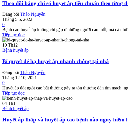
Theo dõi bảng chỉ số huyết áp tiêu chuẩn theo từng đ
Đăng bởi
Thảo Nguyễn
Tháng 5 5, 2022
0
Bệnh cao huyết áp không chỉ gặp ở những người cao tuổi, mà cả những 
Tiếp tục đọc
10
Th12
Bệnh huyết áp
Bí quyết để hạ huyết áp nhanh chóng tại nhà
Đăng bởi
Thảo Nguyễn
Tháng 12 10, 2021
0
Huyết áp đột ngột cao bất thường gây ra tổn thương đến tim mạch, n
Tiếp tục đọc
04
Th1
Bệnh huyết áp
Huyết áp thấp và huyết áp cao bệnh nào nguy hiểm 