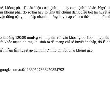
thể, không phải là dấu hiệu của bệnh tim hay các bệnh lí khác. Ngoài 
ư không phải do sợ hãi hay lo lắng thì chúng đang điều tiết lại huyế
 vận động nặng, tim đập nhanh nhưng huyết áp của cơ thể thì luôn ở m
ào khoảng 120/80 mmHg và nhịp tim rơi vào khoảng 60-100 nhịp/phút. 
 khỏe mạnh nhưng khi sinh ra đã mang chỉ số huyết áp thấp, đó là do đ
hết nhầm lẫn huyết áp cũng như nhịp tim rồi phải không nào.
us.google.com/u/0/11330527368450854792