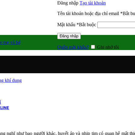
Đăng nhập
Tạo tài khoản
Tên tài khoản hoặc địa chỉ email
*
Bắt b
Mật khẩu
*
Bắt buộc
Đăng nhập
e mẹ và bé
Quên mật khẩu?
Ghi nhớ tôi
g khí dung
í
LINE
ng nghĩ như bao người khác, huyết áp và nhịp tim có quan hệ mật thi