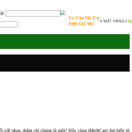
uộc
Tư Vấn Hỗ Trợ
0
MẶT HÀNG
/
0
1900 633 985
ết với nhau, thậm chí chúng là một? Hãy cùng iMediCare tìm hiểu rõ