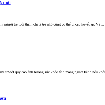
ộ tuổi
người trẻ tuổi thậm chí là trẻ nhỏ cũng có thể bị cao huyết áp. Và ...
guy cơ đột quỵ cao ảnh hưởng sức khỏe tính mạng người bệnh nếu khôn
hơn