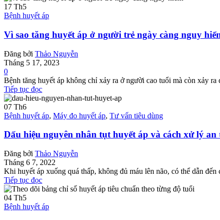
17
Th5
Bệnh huyết áp
Vì sao tăng huyết áp ở người trẻ ngày càng nguy hi
Đăng bởi
Thảo Nguyễn
Tháng 5 17, 2023
0
Bệnh tăng huyết áp không chỉ xảy ra ở người cao tuổi mà còn xảy ra 
Tiếp tục đọc
07
Th6
Bệnh huyết áp
,
Máy đo huyết áp
,
Tư vấn tiêu dùng
Dấu hiệu nguyên nhân tụt huyết áp và cách xử lý an
Đăng bởi
Thảo Nguyễn
Tháng 6 7, 2022
Khi huyết áp xuống quá thấp, không đủ máu lên não, có thể dẫn đến ch
Tiếp tục đọc
04
Th5
Bệnh huyết áp