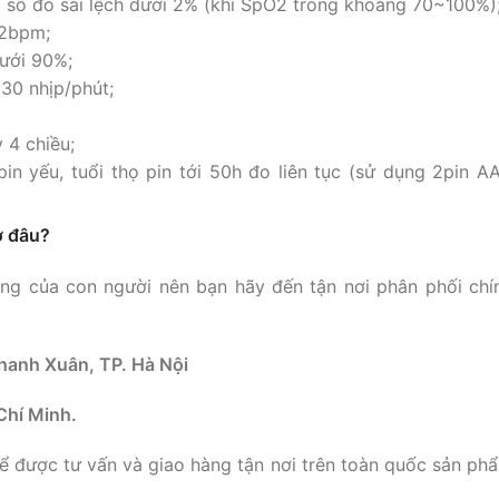
ỉ số đo sai lệch dưới 2% (khi SpO2 trong khoảng 70~100%)
 2bpm;
ưới 90%;
30 nhịp/phút;
 4 chiều;
in yếu, tuổi thọ pin tới 50h đo liên tục (sử dụng 2pin A
ở đâu?
ống của con người nên bạn hãy đến tận nơi phân phối chí
hanh Xuân, TP. Hà Nội
Chí Minh.
ể được tư vấn và giao hàng tận nơi trên toàn quốc sản ph