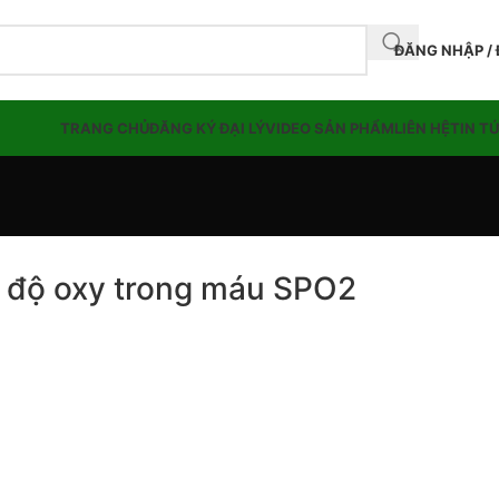
ĐĂNG NHẬP /
TRANG CHỦ
ĐĂNG KÝ ĐẠI LÝ
VIDEO SẢN PHẨM
LIÊN HỆ
TIN T
g độ oxy trong máu SPO2