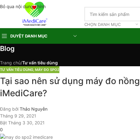
Bỏ qua nội dung chính
CHỌN DANH MỤC
DUYỆT DANH MỤC
Blog
Trang chủ
/
Tư vấn tiêu dùng
TƯ VẤN TIÊU DÙNG
,
MÁY ĐO SPO2
Tại sao nên sử dụng máy đo nồn
iMediCare?
Đăng bởi
Thảo Nguyễn
Tháng 9 29, 2021
Bật Tháng 3 30, 2021
0