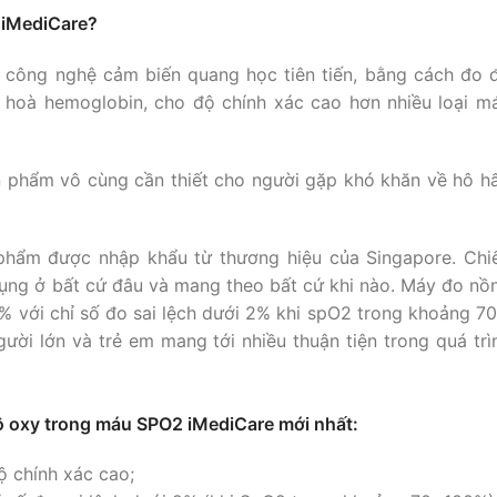
 iMediCare?
công nghệ cảm biến quang học tiên tiến, bằng cách đo 
 hoà hemoglobin, cho độ chính xác cao hơn nhiều loại m
 phẩm vô cùng cần thiết cho người gặp khó khăn về hô h
hẩm được nhập khẩu từ thương hiệu của Singapore. Chi
dụng ở bất cứ đâu và mang theo bất cứ khi nào. Máy đo nồ
 với chỉ số đo sai lệch dưới 2% khi spO2 trong khoảng 7
ời lớn và trẻ em mang tới nhiều thuận tiện trong quá trì
ộ oxy trong máu SPO2 iMediCare mới nhất:
ộ chính xác cao;