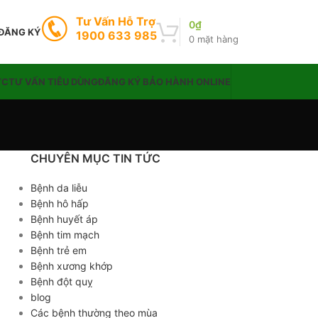
Tư Vấn Hỗ Trợ
0
₫
 ĐĂNG KÝ
1900 633 985
0
mặt hàng
ỨC
TƯ VẤN TIÊU DÙNG
ĐĂNG KÝ BẢO HÀNH ONLINE
CHUYÊN MỤC TIN TỨC
Bệnh da liễu
Bệnh hô hấp
Bệnh huyết áp
Bệnh tim mạch
Bệnh trẻ em
Bệnh xương khớp
Bệnh đột quỵ
blog
Các bệnh thường theo mùa