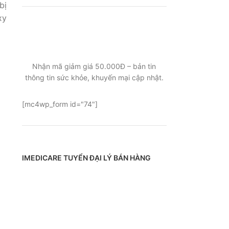
bị
xy
ĐĂNG KÝ EMAIL NHẬN BẢN TIN
SỨC KHỎE, KHUYẾN MẠI
Nhận mã giảm giá 50.000Đ – bản tin
thông tin sức khỏe, khuyến mại cập nhật.
[mc4wp_form id="74"]
IMEDICARE TUYỂN ĐẠI LÝ BÁN HÀNG