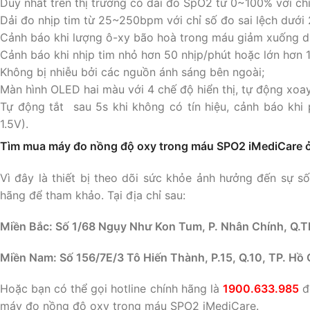
Duy nhất trên thị trường có dải đo SpO2 từ 0~100% với ch
Dải đo nhịp tim từ 25~250bpm với chỉ số đo sai lệch dưới
Cảnh báo khi lượng ô-xy bão hoà trong máu giảm xuống d
Cảnh báo khi nhịp tim nhỏ hơn 50 nhịp/phút hoặc lớn hơn 1
Không bị nhiễu bởi các nguồn ánh sáng bên ngoài;
Màn hình OLED hai màu với 4 chế độ hiển thị, tự động xoay
Tự động tắt sau 5s khi không có tín hiệu, cảnh báo khi p
1.5V).
Tìm mua máy đo nồng độ oxy trong máu SPO2 iMediCare 
Vì đây là thiết bị theo dõi sức khỏe ảnh hưởng đến sự s
hãng để tham khảo. Tại địa chỉ sau:
Miền Bắc: Số 1/68 Ngụy Như Kon Tum, P. Nhân Chính, Q.T
Miền Nam: Số 156/7E/3 Tô Hiến Thành, P.15, Q.10, TP. Hồ 
Hoặc bạn có thể gọi hotline chính hãng là
1900.633.985
đ
máy đo nồng độ oxy trong máu SPO2 iMediCare.