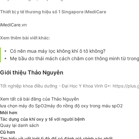
Thiết bị y tế thương hiệu số 1 Singapore iMediCare
iMediCare.vn
Xem thêm bài viết khác:
Có nên mua máy lọc không khí ô tô không?
Mẹ bầu do thái mách cách chăm con thông minh từ tron
Giới thiệu Thảo Nguyễn
Tốt nghiệp khoa điều dưỡng - Đại Học Y Khoa Vinh G+: https://p
Xem tất cả bài đăng của Thảo Nguyễn
lưa chọn máy đo SpO2
máy đo nồng độ oxy trong máu spO2
Mới hơn
Tác dụng của khí oxy y tế với người bệnh
Quay lại danh sách
Cũ hơn
Tìm hiểu về vết loét tì đè để có đánh giá chính xác nhất