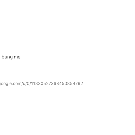
g bụng mẹ
lus.google.com/u/0/11330527368450854792