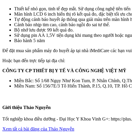
Thiết kế nhỏ gọn, tinh tế đẹp mắt. Sử dụng công nghệ tiên tiến
Màn hình LCD 6 inch hiển thị rõ kết quả đo, đặc biệt tối ưu ch
Tự động cảnh báo huyết áp thông qua giải màu trên màn hình hi
Cảnh báo nhịp tim cao, cảnh báo ngồi đo sai tư thế.
Bộ nhớ lưu được 99 kết quả đo.
Sử dụng pin AA 1,5V tiện dụng khi mang theo người hoặc nguồ
Bảo hành 5 năm
Để đặt mua sản phẩm máy đo huyết áp tại nhà iMediCare các bạn vui 
Hoặc bạn đến trực tiếp tại địa chỉ:
CÔNG TY CP THIẾT BỊ Y TẾ VÀ CÔNG NGHỆ VIỆT MỸ
Miền Bắc: Số 1/68 Ngụy Như Kon Tum, P. Nhân Chính, Q.Th
Miền Nam: Số 156/7E/3 Tô Hiến Thành, P.15, Q.10, TP. Hồ C
Giới thiệu Thảo Nguyễn
Tốt nghiệp khoa điều dưỡng - Đại Học Y Khoa Vinh G+: https://pl
Xem tất cả bài đăng của Thảo Nguyễn