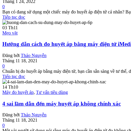
Tháng 1 24, 2022
0
Bạn có đang sử dụng một chiếc máy đo huyết áp điện tử cá nhân? Bạ
Tiếp tục đọc
03
Th11
Mẹo vặt
Hướng dẫn cách đo huyết áp bằng máy điện tử iMe
Đăng bởi
Thảo Nguyễn
Tháng 11 18, 2021
0
Chuẩn bị đo huyết áp bằng máy điện tử, bạn cần sẵn sàng về tư thế, d
Tiếp tục đọc
14
Th10
Máy đo huyết áp
,
Tư vấn tiêu dùng
4 sai lầm dẫn đến máy huyết áp không chính xác
Đăng bởi
Thảo Nguyễn
Tháng 11 18, 2021
0
Một vài người sử dụng nói rằng máy đo huyết áp điện tử đo không chí