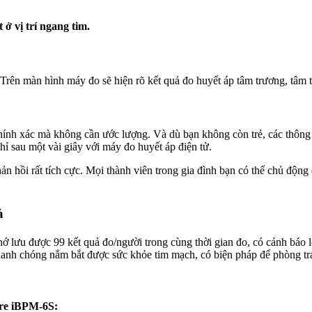
 ở vị trí ngang tim.
Trên màn hình máy đo sẽ hiện rõ kết quả đo huyết áp tâm trương, tâm th
chính xác mà không cần ước lượng. Và dù bạn không còn trẻ, các thông t
hỉ sau một vài giây với máy đo huyết áp điện tử.
n hồi rất tích cực. Mọi thành viên trong gia đình bạn có thể chủ động
à
ớ lưu được 99 kết quả đo/người trong cùng thời gian đo, có cảnh báo l
hanh chóng nắm bắt được sức khỏe tim mạch, có biện pháp để phòng trá
are iBPM-6S: