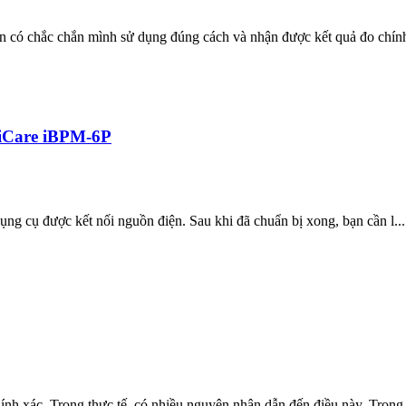
n có chắc chắn mình sử dụng đúng cách và nhận được kết quả đo chính
diCare iBPM-6P
ụng cụ được kết nối nguồn điện. Sau khi đã chuẩn bị xong, bạn cần l...
nh xác. Trong thực tế, có nhiều nguyên nhân dẫn đến điều này. Trong .