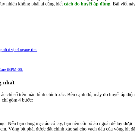
uy nhiên không phải ai cũng biết
cách đo huyết áp đúng
. Bài viết n
 bít ở vị trí ngang tim.
iCare iBPM-6S:
g nhất
ác chỉ số trên màn hình chính xác. Bên cạnh đó, máy đo huyết áp điện t
, chỉ gồm 4 bước:
hục. Nếu bạn đang mặc áo có tay, bạn nên cởi bỏ áo ngoài để tay được 
 cm. Vòng bít phải được đặt chính xác sai cho vạch dấu của vòng bít 