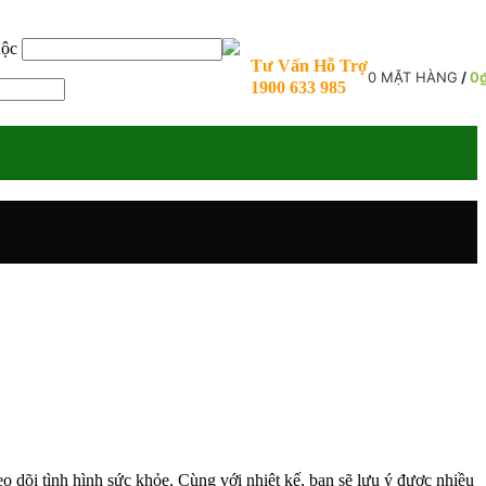
uộc
Tư Vấn Hỗ Trợ
0
MẶT HÀNG
/
0
1900 633 985
eo dõi tình hình sức khỏe. Cùng với nhiệt kế, bạn sẽ lưu ý được nhiều