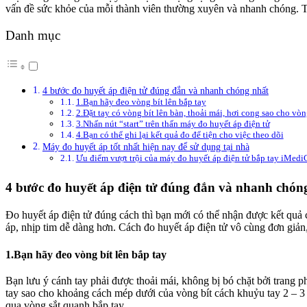
vấn đề sức khỏe của mỗi thành viên thường xuyên và nhanh chóng. T
Danh mục
4 bước đo huyết áp điện tử đúng đắn và nhanh chóng nhất
1.Bạn hãy đeo vòng bít lên bắp tay
2.Đặt tay có vòng bít lên bàn, thoải mái, hơi cong sao cho vòng
3.Nhấn nút “start” trên thấn máy đo huyết áp điện tử
4.Bạn có thể ghi lại kết quả đo để tiện cho việc theo dõi
Máy đo huyết áp tốt nhất hiện nay để sử dụng tại nhà
Ưu điểm vượt trội của máy đo huyết áp điện tử bắp tay iMed
4 bước đo huyết áp điện tử đúng đắn và nhanh chón
Đo huyết áp điện tử đúng cách thì bạn mới có thể nhận được kết quả c
áp, nhịp tim dễ dàng hơn. Cách đo huyết áp điện tử vô cùng đơn giản
1.Bạn hãy đeo vòng bít lên bắp tay
Bạn lưu ý cánh tay phải được thoải mái, không bị bó chặt bởi trang p
tay sao cho khoảng cách mép dưới của vòng bít cách khuỷu tay 2 – 3
qua vòng sắt quanh bắp tay.