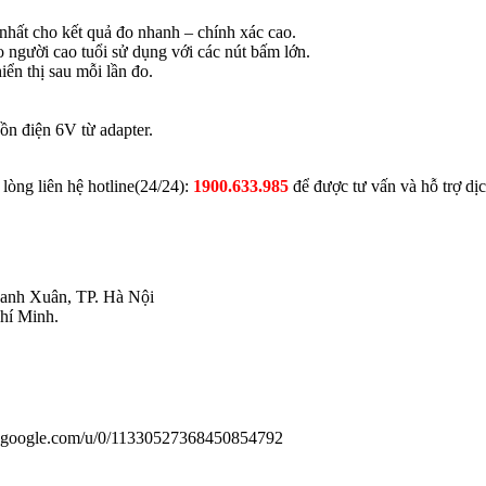
 nhất cho kết quả đo nhanh – chính xác cao.
o người cao tuổi sử dụng với các nút bấm lớn.
ển thị sau mỗi lần đo.
n điện 6V từ adapter.
lòng liên hệ hotline(24/24):
1900.633.985
để được tư vấn và hỗ trợ dịc
anh Xuân, TP. Hà Nội
hí Minh.
us.google.com/u/0/11330527368450854792