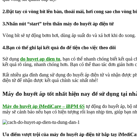
2.Đặt tay có vòng bít lên bàn, thoải mái, hơi cong sao cho vòng bít
3.Nhấn nút “start” trên thấn máy đo huyết áp điện tử
Vòng bít sẽ tự động bơm hơi, dùng áp suất đo và xả hơi khi đo xong. 
4.Bạn có thể ghi lại kết quả đo để tiện cho việc theo dõi
Sử dụng
do huyet ap dien tu
, bạn có thể nhanh chóng biết kết quả 
kết quả rõ ràng, nhanh chóng hơn. Bạn có thể thao tác đơn giản hơn c
Rất nhiều gia đình đang sử dụng đo huyết áp điện tử và nhận được phả
điện tử để nhận được kết quả chính xác nhất nhé!
Máy đo huyết áp tốt nhất hiện nay để sử dụng tại nh
Máy đo huyết áp iMediCare – iBPM 6S
tự động đo huyết áp, bộ nh
máy sẽ cảnh báo nếu bạn có hiện tượng rối loạn nhịp tim, giúp bạn n
Ưu điểm vượt trội của máy đo huyết áp điện tử bắp tay iMediC