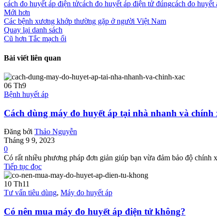
cách đo huyết áp điện tử
cách đo huyết áp điện tử đúng
cách đo huyết
Mới hơn
Các bệnh xương khớp thường gặp ở người Việt Nam
Quay lại danh sách
Cũ hơn
Tắc mạch ối
Bài viết liên quan
06
Th9
Bệnh huyết áp
Cách dùng máy đo huyết áp tại nhà nhanh và chính 
Đăng bởi
Thảo Nguyễn
Tháng 9 9, 2023
0
Có rất nhiều phương pháp đơn giản giúp bạn vừa đảm bảo độ chính xác 
Tiếp tục đọc
10
Th11
Tư vấn tiêu dùng
,
Máy đo huyết áp
Có nên mua máy đo huyết áp điện tử không?