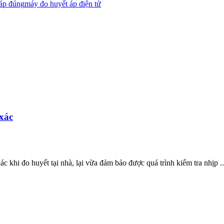
 áp đúng
máy đo huyết áp điện tử
xác
khi đo huyết tại nhà, lại vừa đảm bảo được quá trình kiểm tra nhịp ..