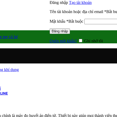
Đăng nhập
Tạo tài khoản
Tên tài khoản hoặc địa chỉ email
*
Bắt b
Mật khẩu
*
Bắt buộc
Đăng nhập
e mẹ và bé
Quên mật khẩu?
Ghi nhớ tôi
g khí dung
í
LINE
h chính là máy đo huyết áp điện tử. Thiết bị này giúp mọi thành viên th