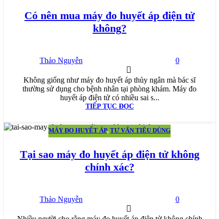
10
TH11
Có nên mua máy đo huyết áp điện tử
không?
Thảo Nguyễn
0
Không giống như máy đo huyết áp thủy ngân mà bác sĩ
thường sử dụng cho bệnh nhân tại phòng khám. Máy đo
huyết áp điện tử có nhiều sai s...
TIẾP TỤC ĐỌC
MÁY ĐO HUYẾT ÁP
,
TƯ VẤN TIÊU DÙNG
28
TH9
Tại sao máy đo huyết áp điện tử không
chính xác?
Thảo Nguyễn
0
Nhiều người cho rằng máy đo huyết áp điện tử không chính