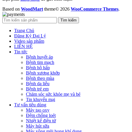
Based on
WoodMart
theme© 2026
WooCommerce Themes
.
Tìm kiếm
Trang Chủ
Đăng Ký Đại Lý
Video sản phẩm
LIÊN HỆ
Tin tức
Bệnh huyết áp
Bệnh tim mạch
Bệnh hô hấp
Bệnh xương khớp
Bệnh theo mùa
Bệnh da liễu
Bệnh trẻ em
Chăm sóc sức khỏe mẹ và bé
Tin khuyến mại
Tư vấn tiêu dùng
Máy tạo oxy
Đệm chống loét
Nhiệt kế điện tử
Máy hút sữa
Máy xông mũi họng khí dung