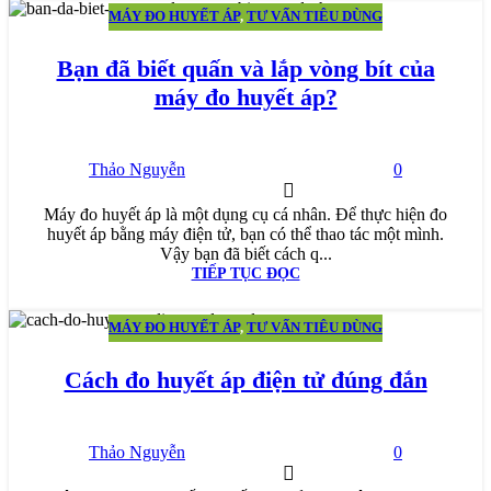
MÁY ĐO HUYẾT ÁP
,
TƯ VẤN TIÊU DÙNG
25
TH5
Bạn đã biết quấn và lắp vòng bít của
máy đo huyết áp?
Thảo Nguyễn
0
Máy đo huyết áp là một dụng cụ cá nhân. Để thực hiện đo
huyết áp bằng máy điện tử, bạn có thể thao tác một mình.
Vậy bạn đã biết cách q...
TIẾP TỤC ĐỌC
MÁY ĐO HUYẾT ÁP
,
TƯ VẤN TIÊU DÙNG
19
TH5
Cách đo huyết áp điện tử đúng đắn
Thảo Nguyễn
0