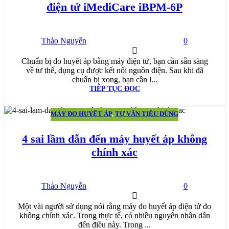
điện tử iMediCare iBPM-6P
Thảo Nguyễn
0
Chuẩn bị đo huyết áp bằng máy điện tử, bạn cần sẵn sàng
về tư thế, dụng cụ được kết nối nguồn điện. Sau khi đã
chuẩn bị xong, bạn cần l...
TIẾP TỤC ĐỌC
MÁY ĐO HUYẾT ÁP
,
TƯ VẤN TIÊU DÙNG
14
TH10
4 sai lầm dẫn đến máy huyết áp không
chính xác
Thảo Nguyễn
0
Một vài người sử dụng nói rằng máy đo huyết áp điện tử đo
không chính xác. Trong thực tế, có nhiều nguyên nhân dẫn
đến điều này. Trong ...