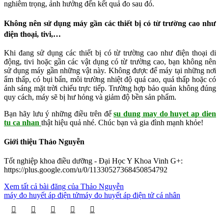
nghiêm trọng, ảnh hưởng đến kết quả đo sau đó.
Không nên sử dụng máy gần các thiết bị có từ trường cao như
điện thoại, tivi,…
Khi đang sử dụng các thiết bị có từ trường cao như điện thoại di
động, tivi hoặc gần các vật dụng có từ trường cao, bạn không nên
sử dụng máy gần những vật này. Không được để máy tại những nơi
ẩm thấp, có bụi bẩn, môi trường nhiệt độ quá cao, quá thấp hoặc có
ánh sáng mặt trời chiếu trực tiếp. Trường hợp bảo quản không đúng
quy cách, máy sẽ bị hư hỏng và giảm độ bền sản phẩm.
Bạn hãy lưu ý những điều trên để
su dung may do huyet ap dien
tu ca nhan
thật hiệu quả nhé. Chúc bạn và gia đình mạnh khỏe!
Giới thiệu Thảo Nguyễn
Tốt nghiệp khoa điều dưỡng - Đại Học Y Khoa Vinh G+:
https://plus.google.com/u/0/11330527368450854792
Xem tất cả bài đăng của Thảo Nguyễn
máy đo huyết áp điện tử
máy đo huyết áp điện tử cá nhân