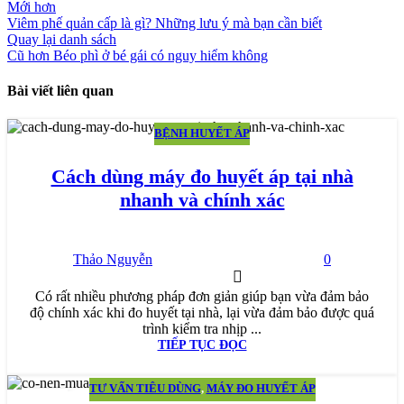
Mới hơn
Viêm phế quản cấp là gì? Những lưu ý mà bạn cần biết
Quay lại danh sách
Cũ hơn
Béo phì ở bé gái có nguy hiểm không
Bài viết liên quan
BỆNH HUYẾT ÁP
06
TH9
Cách dùng máy đo huyết áp tại nhà
nhanh và chính xác
Thảo Nguyễn
0
Có rất nhiều phương pháp đơn giản giúp bạn vừa đảm bảo
độ chính xác khi đo huyết tại nhà, lại vừa đảm bảo được quá
trình kiểm tra nhịp ...
TIẾP TỤC ĐỌC
TƯ VẤN TIÊU DÙNG
,
MÁY ĐO HUYẾT ÁP