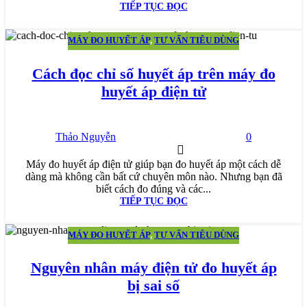
TIẾP TỤC ĐỌC
MÁY ĐO HUYẾT ÁP
,
TƯ VẤN TIÊU DÙNG
27
TH9
Cách đọc chỉ số huyết áp trên máy đo
huyết áp điện tử
Thảo Nguyễn
0
Máy đo huyết áp điện tử giúp bạn đo huyết áp một cách dễ
dàng mà không cần bất cứ chuyên môn nào. Nhưng bạn đã
biết cách đo đúng và các...
TIẾP TỤC ĐỌC
MÁY ĐO HUYẾT ÁP
,
TƯ VẤN TIÊU DÙNG
24
TH8
Nguyên nhân máy điện tử đo huyết áp
bị sai số