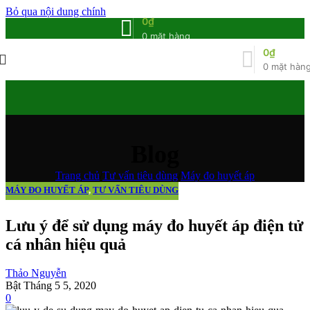
Bỏ qua nội dung chính
0
₫
0
mặt hàng
0
₫
0
mặt hàn
Blog
Trang chủ
/
Tư vấn tiêu dùng
/
Máy đo huyết áp
MÁY ĐO HUYẾT ÁP
,
TƯ VẤN TIÊU DÙNG
Lưu ý để sử dụng máy đo huyết áp điện tử
cá nhân hiệu quả
Thảo Nguyễn
Bật Tháng 5 5, 2020
0