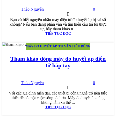
Thảo Nguyễn
0
Bạn có biết nguyên nhân máy điện tử đo huyết áp bị sai số
không? Nếu bạn đang phân vân và tìm hiểu câu trả lời thực
sự, hãy tham khảo n...
TIẾP TỤC ĐỌC
MÁY ĐO HUYẾT ÁP
,
TƯ VẤN TIÊU DÙNG
09
TH7
Tham khảo dòng máy đo huyết áp điện
tử bắp tay
Thảo Nguyễn
0
Với các gia đình hiện đại, các thiết bị công nghệ trở nên bức
thiết để có một cuộc sống tốt hơn. Máy đo huyết áp cũng
không nằm xu thế ...
TIẾP TỤC ĐỌC