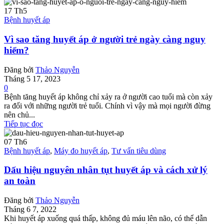
17
Th5
Bệnh huyết áp
Vì sao tăng huyết áp ở người trẻ ngày càng nguy
hiểm?
Đăng bởi
Thảo Nguyễn
Tháng 5 17, 2023
0
Bệnh tăng huyết áp không chỉ xảy ra ở người cao tuổi mà còn xảy
ra đối với những người trẻ tuổi. Chính vì vậy mà mọi người đừng
nên chủ...
Tiếp tục đọc
07
Th6
Bệnh huyết áp
,
Máy đo huyết áp
,
Tư vấn tiêu dùng
Dấu hiệu nguyên nhân tụt huyết áp và cách xử lý
an toàn
Đăng bởi
Thảo Nguyễn
Tháng 6 7, 2022
Khi huyết áp xuống quá thấp, không đủ máu lên não, có thể dẫn