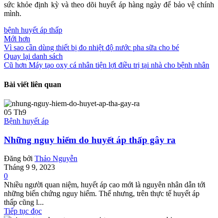
sức khỏe định kỳ và theo dõi huyết áp hàng ngày để bảo vệ chính
mình.
bệnh huyết áp thấp
Mới hơn
Vì sao cần dùng thiết bị đo nhiệt độ nước pha sữa cho bé
Quay lại danh sách
Cũ hơn
Máy tạo oxy cá nhân tiện lợi điều trị tại nhà cho bệnh nhân
Bài viết liên quan
05
Th9
Bệnh huyết áp
Những nguy hiểm do huyết áp thấp gây ra
Đăng bởi
Thảo Nguyễn
Tháng 9 9, 2023
0
Nhiều người quan niệm, huyết áp cao mới là nguyên nhân dẫn tới
những biến chứng nguy hiểm. Thế nhưng, trên thực tế huyết áp
thấp cũng l...
Tiếp tục đọc