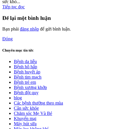
sức khỏ...
Tiếp tục đọc
Để lại một bình luận
Bạn phải
đăng nhập
để gửi bình luận.
Đóng
Chuyên mục tin tức
Bệnh da liễu
Bệnh hô hấp
Bệnh huyết áp
Bệnh tim mạch
Bệnh trẻ em
Bệnh xương khớp
Bệnh đột quỵ
blog
Các bệnh thường theo mùa
Cân sức khỏe
Chăm sóc Mẹ Và Bé
Khuyến mại
Máy hút sữa
Máy lọc không khí