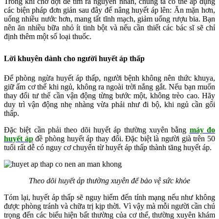
Trong khi chờ đợi để tìm ra nguyên nhân, chúng ta có thể áp dụng
các biện pháp đơn giản sau đây để nâng huyết áp lên: Ăn mặn hơn,
uống nhiều nước hơn, mang tất tĩnh mạch, giảm uống rượu bia. Bạn
nên ăn nhiều bữa nhỏ ít tinh bột và nếu cần thiết các bác sĩ sẽ chỉ
định thêm một số loại thuốc.
Lời khuyên dành cho người huyết áp thấp
Để phòng ngừa huyết áp thấp, người bệnh không nên thức khuya,
giữ ấm cơ thể khi ngủ, không ra ngoài trời nắng gắt. Nếu bạn muốn
thay đổi tư thế cần vận động từng bước một, không trèo cao. Hãy
duy trì vận động nhẹ nhàng vừa phải như đi bộ, khi ngủ cần gối
thấp.
Đặc biệt cần phải theo dõi huyết áp thường xuyên bằng
máy đo
huyết áp
đề phòng huyết áp thay đổi. Đặc biệt là người già trên 50
tuổi rất dễ có nguy cơ chuyển từ huyết áp thấp thành tăng huyết áp.
Theo dõi huyết áp thường xuyên để bảo vệ sức khỏe
Tóm lại, huyết áp thấp sẽ nguy hiểm đến tính mạng nếu như không
được phòng tránh và chữa trị kịp thời. Vì vậy mà mỗi người cần chú
trọng đến các biểu hiện bất thường của cơ thể, thường xuyên khám