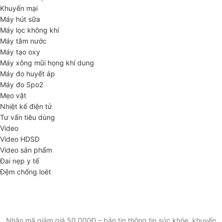
Khuyến mại
Máy hút sữa
Máy lọc không khí
Máy tăm nước
Máy tạo oxy
Máy xông mũi họng khí dung
Máy đo huyết áp
Máy đo Spo2
Mẹo vặt
Nhiệt kế điện tử
Tư vấn tiêu dùng
Video
Video HDSD
Video sản phẩm
Đai nẹp y tế
Đệm chống loét
ĐĂNG KÝ EMAIL NHẬN BẢN TIN SỨC KHỎE,
KHUYẾN MẠI
Nhận mã giảm giá 50.000Đ – bản tin thông tin sức khỏe, khuyến