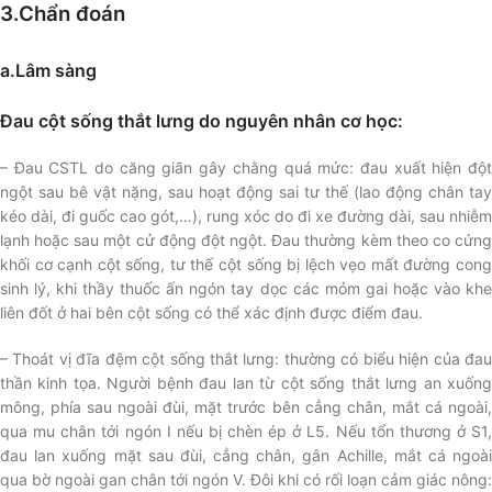
3.Chẩn đoán
a.Lâm sàng
Đau cột sống thắt lưng do nguyên nhân cơ học:
– Đau CSTL do căng giãn gây chằng quá mức: đau xuất hiện đột
ngột sau bê vật nặng, sau hoạt động sai tư thế (lao động chân tay
kéo dài, đi guốc cao gót,…), rung xóc do đi xe đường dài, sau nhiễm
lạnh hoặc sau một cử động đột ngột. Đau thường kèm theo co cứng
khối cơ cạnh cột sống, tư thế cột sống bị lệch vẹo mất đường cong
sinh lý, khi thầy thuốc ấn ngón tay dọc các mỏm gai hoặc vào khe
liên đốt ở hai bên cột sống có thể xác định được điểm đau.
– Thoát vị đĩa đệm cột sống thắt lưng: thường có biểu hiện của đau
thần kinh tọa. Người bệnh đau lan từ cột sống thắt lưng an xuống
mông, phía sau ngoài đùi, mặt trước bên cẳng chân, mắt cá ngoài,
qua mu chân tới ngón I nếu bị chèn ép ở L5. Nếu tổn thương ở S1,
đau lan xuống mặt sau đùi, cẳng chân, gân Achille, mắt cá ngoài
qua bờ ngoài gan chân tới ngón V. Đôi khi có rối loạn cảm giác nông: