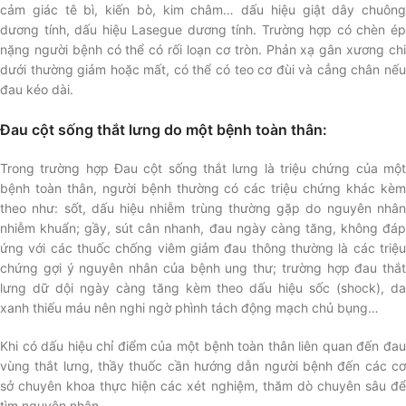
cảm giác tê bì, kiến bò, kim châm… dấu hiệu giật dây chuông
dương tính, dấu hiệu Lasegue dương tính. Trường hợp có chèn ép
nặng người bệnh có thể có rối loạn cơ tròn. Phản xạ gân xương chi
dưới thường giảm hoặc mất, có thể có teo cơ đùi và cẳng chân nếu
đau kéo dài.
Đau cột sống thắt lưng do một bệnh toàn thân:
Trong trường hợp Đau cột sống thắt lưng là triệu chứng của một
bệnh toàn thân, người bệnh thường có các triệu chứng khác kèm
theo như: sốt, dấu hiệu nhiễm trùng thường gặp do nguyên nhân
nhiễm khuẩn; gầy, sút cân nhanh, đau ngày càng tăng, không đáp
ứng với các thuốc chống viêm giảm đau thông thường là các triệu
chứng gợi ý nguyên nhân của bệnh ung thư; trường hợp đau thắt
lưng dữ dội ngày càng tăng kèm theo dấu hiệu sốc (shock), da
xanh thiếu máu nên nghi ngờ phình tách động mạch chủ bụng…
Khi có dấu hiệu chỉ điểm của một bệnh toàn thân liên quan đến đau
vùng thắt lưng, thầy thuốc cần hướng dẫn người bệnh đến các cơ
sở chuyên khoa thực hiện các xét nghiệm, thăm dò chuyên sâu để
tìm nguyên nhân.