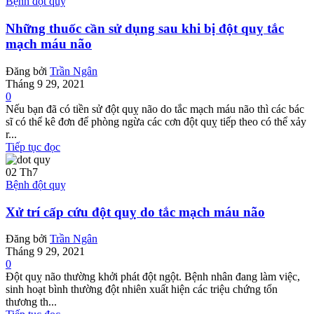
Bệnh đột quỵ
Những thuốc cần sử dụng sau khi bị đột quỵ tắc
mạch máu não
Đăng bởi
Trần Ngân
Tháng 9 29, 2021
0
Nếu bạn đã có tiền sử đột quỵ não do tắc mạch máu não thì các bác
sĩ có thể kê đơn để phòng ngừa các cơn đột quỵ tiếp theo có thể xảy
r...
Tiếp tục đọc
02
Th7
Bệnh đột quỵ
Xử trí cấp cứu đột quỵ do tắc mạch máu não
Đăng bởi
Trần Ngân
Tháng 9 29, 2021
0
Đột quỵ não thường khởi phát đột ngột. Bệnh nhân đang làm việc,
sinh hoạt bình thường đột nhiên xuất hiện các triệu chứng tổn
thương th...