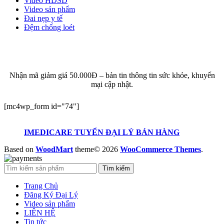
Video HDSD
Video sản phẩm
Đai nẹp y tế
Đệm chống loét
ĐĂNG KÝ EMAIL NHẬN BẢN TIN SỨC KHỎE,
KHUYẾN MẠI
Nhận mã giảm giá 50.000Đ – bản tin thông tin sức khỏe, khuyến
mại cập nhật.
[mc4wp_form id="74"]
IMEDICARE TUYỂN ĐẠI LÝ BÁN HÀNG
Based on
WoodMart
theme© 2026
WooCommerce Themes
.
Tìm kiếm
Trang Chủ
Đăng Ký Đại Lý
Video sản phẩm
LIÊN HỆ
Tin tức