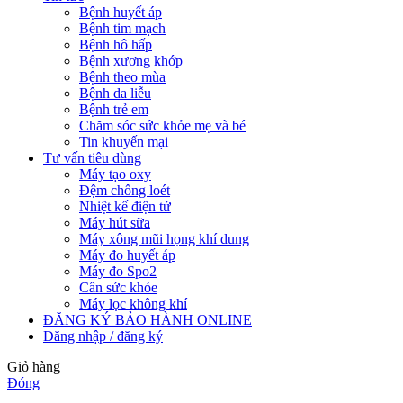
Bệnh huyết áp
Bệnh tim mạch
Bệnh hô hấp
Bệnh xương khớp
Bệnh theo mùa
Bệnh da liễu
Bệnh trẻ em
Chăm sóc sức khỏe mẹ và bé
Tin khuyến mại
Tư vấn tiêu dùng
Máy tạo oxy
Đệm chống loét
Nhiệt kế điện tử
Máy hút sữa
Máy xông mũi họng khí dung
Máy đo huyết áp
Máy đo Spo2
Cân sức khỏe
Máy lọc không khí
ĐĂNG KÝ BẢO HÀNH ONLINE
Đăng nhập / đăng ký
Giỏ hàng
Đóng