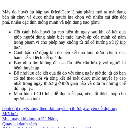
Máy đo huyết áp bắp tay iMediCare là sản phẩm mới ra mắt đang
bán rất chạy và được nhiều người lưa chọn với nhiều cải tiến đột
phá, nhiều đặc tính thông minh và tiện dụng bao gồm:
Cột cảnh báo huyết áp cao hiển thị ngay sau khi có kết quả
giúp người dùng nhận biết mức huyết áp của mình có nằm
trong phạm vi cho phép hay không từ đó có hướng xử lý kịp
thời.
Cảnh báo cử động khi đo nên kết quả luôn được chính xác,
hạn chế sai lệch kết quả đo.
Báo nhịp tim không đều – dấu hiệu cần lưu ý với người bị
bệnh huyết áp
Bộ nhớ lưu các kết quả đã đo với cùng ngày giờ đo, từ đó bạn
có thể theo dõi và tổng kết để biết được mức huyết áp cao
nhất trong ngày thường ở thời gian nào và đưa ra những chế
độ hợp lý..
Màn hình LCD lớn, dễ đọc kết quả, nên rất thích hợp cho
người cao tuổi.
bệnh đột quỵ
Không theo dõi huyết áp thường xuyên dễ đột quỵ
Mới hơn
Mua máy khí dung ở Đà Nẵng
Quay lại danh sách