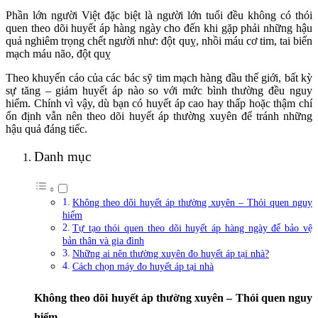
Phần lớn người Việt đặc biệt là người lớn tuổi đều không có thói
quen theo dõi huyết áp hàng ngày cho đến khi gặp phải những hậu
quả nghiêm trọng chết người như: đột quỵ, nhồi máu cơ tim, tai biến
mạch máu não, đột quỵ
Theo khuyến cáo của các bác sỹ tim mạch hàng đầu thế giới, bất kỳ
sự tăng – giảm huyết áp nào so với mức bình thường đều nguy
hiểm. Chính vì vậy, dù bạn có huyết áp cao hay thấp hoặc thậm chí
ổn định vẫn nên theo dõi huyết áp thường xuyên để tránh những
hậu quả đáng tiếc.
Danh mục
Không theo dõi huyết áp thường xuyên – Thói quen nguy
hiểm
Tự tạo thói quen theo dõi huyết áp hàng ngày để bảo vệ
bản thân và gia đình
Những ai nên thường xuyên đo huyết áp tại nhà?
Cách chọn máy đo huyết áp tại nhà
Không theo dõi huyết áp thường xuyên – Thói quen nguy
hiểm