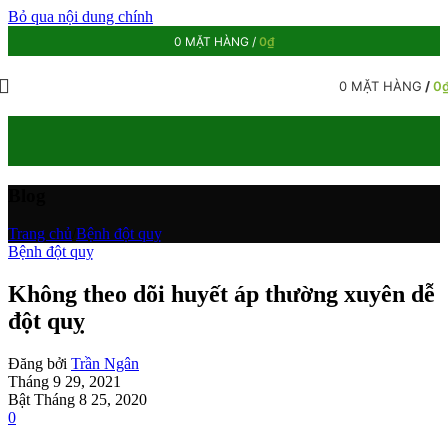
Bỏ qua nội dung chính
0
MẶT HÀNG
/
0
₫
0
MẶT HÀNG
/
0
Blog
Trang chủ
/
Bệnh đột quỵ
Bệnh đột quỵ
Không theo dõi huyết áp thường xuyên dễ
đột quỵ
Đăng bởi
Trần Ngân
Tháng 9 29, 2021
Bật Tháng 8 25, 2020
0