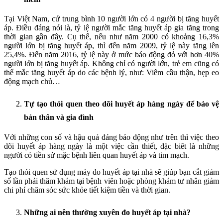
Tại Việt Nam, cứ trung bình 10 người lớn có 4 người bị tăng huyết
áp. Điều đáng nói là, tỷ lệ người mắc tăng huyết áp gia tăng trong
thời gian gần đây. Cụ thể, nếu như năm 2000 có khoảng 16,3%
người lớn bị tăng huyết áp, thì đến năm 2009, tỷ lệ này tăng lên
25,4%. Đến năm 2016, tỷ lệ này ở mức báo động đỏ với hơn 40%
người lớn bị tăng huyết áp. Không chỉ có người lớn, trẻ em cũng có
thể mắc tăng huyết áp do các bệnh lý, như: Viêm cầu thận, hẹp eo
động mạch chủ…
Tự tạo thói quen theo dõi huyết áp hàng ngày để bảo vệ
bản thân và gia đình
Với những con số và hậu quả đáng báo động như trên thì việc theo
dõi huyết áp hàng ngày là một việc cần thiết, đặc biêt là những
người có tiền sử mặc bệnh liên quan huyết áp và tim mạch.
Tạo thói quen sử dụng máy đo huyết áp tại nhà sẽ giúp bạn cắt giảm
số lần phải thăm khám tại bệnh viên hoặc phòng khám tư nhân giảm
chi phí chăm sóc sức khỏe tiết kiệm tiền và thời gian.
Những ai nên thường xuyên đo huyết áp tại nhà?