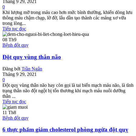
Tháng 9 29, 2021
0
Khi lượng mỡ trong máu cao hơn mức bình thường, khiến dòng lưu
thông máu chậm chạp, lờ đờ, lâu dần tạo thành các mảng xơ vữa
trong lòng...
Tiếp tục đọc
08
Th9
Bệnh đột quỵ
Đột quỵ vùng thân não
Đăng bởi
Trần Ngân
Tháng 9 29, 2021
0
Đột quỵ vùng thân não hay còn gọi là tai biến mạch máu não, là tình
trạng thân não đột ngột bị tổn thương khi mạch máu nuôi dưỡng
thân ...
Tiếp tục đọc
11
Th8
Bệnh đột quỵ
6 thực phẩm giảm cholesterol phòng ngừa đột quỵ