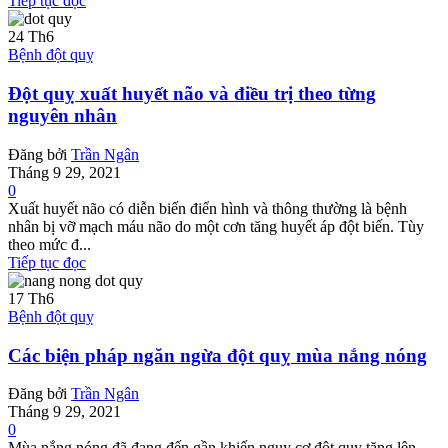
Tiếp tục đọc
24
Th6
Bệnh đột quỵ
Đột quỵ xuất huyết não và điều trị theo từng
nguyên nhân
Đăng bởi
Trần Ngân
Tháng 9 29, 2021
0
Xuất huyết não có diễn biến điển hình và thông thường là bệnh
nhân bị vỡ mạch máu não do một cơn tăng huyết áp đột biến. Tùy
theo mức đ...
Tiếp tục đọc
17
Th6
Bệnh đột quỵ
Các biện pháp ngăn ngừa đột quỵ mùa nắng nóng
Đăng bởi
Trần Ngân
Tháng 9 29, 2021
0
Mùa nắng nóng đã đang đến gần khiến nguy cơ đột quỵ tăng lên