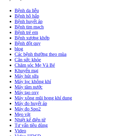
Bệnh da liễu
Bệnh hô hấp
Bệnh huyết áp
Bệnh tim mạch
Bệnh trẻ em
Bệnh xương khớp
Bệnh đột quỵ
blog
Các bệnh thường theo mùa
Cân sức khỏe
Chăm sóc Mẹ Và Bé
Khuyến mại
Máy hút sữa
Máy lọc không khí
Máy tăm nước
Máy tạo oxy
Máy xông mũi họng khí dung
Máy đo huyết áp
Máy đo Spo2
Mẹo vặt
Nhiệt kế điện tử
Tư vấn tiêu dùng
Video