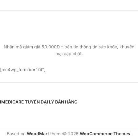
ĐĂNG KÝ EMAIL NHẬN BẢN TIN SỨC KHỎE,
KHUYẾN MẠI
Nhận mã giảm giá 50.000Đ – bản tin thông tin sức khỏe, khuyến
mại cập nhật.
[mc4wp_form id="74"]
IMEDICARE TUYỂN ĐẠI LÝ BÁN HÀNG
Based on
WoodMart
theme© 2026
WooCommerce Themes
.