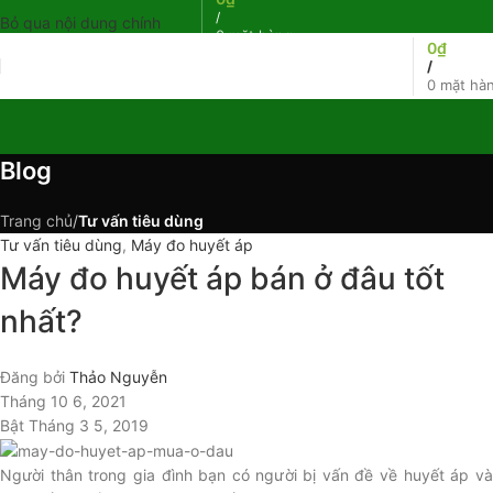
/
Bỏ qua nội dung chính
0
mặt hàng
0
₫
/
0
mặt hà
Blog
Trang chủ
/
Tư vấn tiêu dùng
Tư vấn tiêu dùng
,
Máy đo huyết áp
Máy đo huyết áp bán ở đâu tốt
nhất?
Đăng bởi
Thảo Nguyễn
Tháng 10 6, 2021
Bật Tháng 3 5, 2019
Người thân trong gia đình bạn có người bị vấn đề về huyết áp và