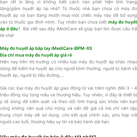
bạn rất lo lắng vì không biết cách nào phát hiện tình trạng
tăng/giảm huyết áp tại nhà? Tủ thuốc nhà bạn chưa có máy đo
huyết áp và bạn đang muốn mua một chiếc máy này để bổ sung
vào tủ thuốc gia đình mình. Tuy nhiên bạn chưa biết
máy đo huyết
áp ở đâu
?. Bài viết sau đây iMediCare sẽ giúp bạn tìm được câu tr
lời nhé!
Máy đo huyết áp bắp tay iMediCare iBPM-6S
Địa chỉ mua máy đo huyết áp giá rẻ
Hiện nay trên thị trường có nhiều loại máy đo huyết áp khác nhau
dùng để kiểm tra huyết áp cho người bình thường, người bị bệnh về
huyết áp, người bị tiểu đường,…
Giá các loại máy đo huyết áp giao động từ vài trăm nghìn đến 3 – 4
triệu đồng tùy từng mẫu và thương hiệu. Tuy nhiên, vì đây là thiết bị
y tế dùng để kiểm soát và theo dõi tình trạng sức khỏe nên bạn
cũng không nên quá chú trọng và vấn đề giá cả mà chỉ nên tập
trung chọn máy dễ sử dụng, cho kết quả chính xác, phù hợp với
người cao tuổi, thương hiệu uy tín và bảo hành dài hạn.