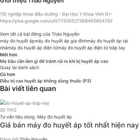
Giới thiệu Thảo Nguyễn
Tốt nghiệp khoa điều dưỡng - Đại Học Y Khoa Vinh G+:
https://plus.google.com/u/0/11330527368450854792
Xem tất cả bài đăng của Thảo Nguyễn
máy đo huyết áp
máy đo huyết áp gia đình
máy đo huyết áp tại
nhà
máy đo huyết áp điện tử
máy đo huyết áp điện tử bắp tay
Mới hơn
Mẹ bầu cần làm gì để tránh rủi ro khi bị huyết áp cao
Quay lại danh sách
Cũ hơn
Điều trị cao huyết áp không dùng thuốc (P3)
Bài viết liên quan
20
Th12
Tư vấn tiêu dùng
,
Máy đo huyết áp
Giá bán máy đo huyết áp tốt nhất hiện nay
Đăng bởi
Thảo Nguyễn