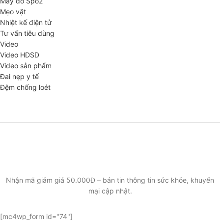
Máy đo Spo2
Mẹo vặt
Nhiệt kế điện tử
Tư vấn tiêu dùng
Video
Video HDSD
Video sản phẩm
Đai nẹp y tế
Đệm chống loét
ĐĂNG KÝ EMAIL NHẬN BẢN TIN SỨC KHỎE,
KHUYẾN MẠI
Nhận mã giảm giá 50.000Đ – bản tin thông tin sức khỏe, khuyến
mại cập nhật.
[mc4wp_form id="74"]