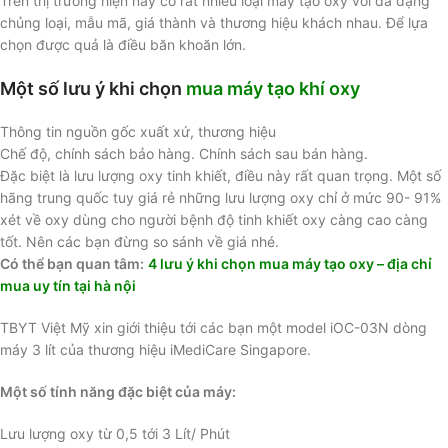
Trên thị trường hiện nay có rất nhiều loại máy tạo oxy với đa dạng
chủng loại, mẫu mã, giá thành và thương hiệu khách nhau. Để lựa
chọn được quả là điều băn khoăn lớn.
Một số lưu ý khi chọn
mua máy tạo khí oxy
Thông tin nguồn gốc xuất xứ, thương hiệu
Chế độ, chính sách bảo hàng. Chính sách sau bán hàng.
Đặc biệt là lưu lượng oxy tinh khiết, điều này rất quan trọng. Một số
hãng trung quốc tuy giá rẻ những lưu lượng oxy chỉ ở mức 90- 91%
xét về oxy dùng cho người bệnh độ tinh khiết oxy càng cao càng
tốt. Nên các bạn đừng so sánh về giá nhé.
Có thể bạn quan tâm:
4 lưu ý khi chọn mua máy tạo oxy – địa chỉ
mua uy tín tại hà nội
TBYT Việt Mỹ xin giới thiệu tới các bạn một model iOC-03N dòng
máy 3 lít của thương hiệu iMediCare Singapore.
Một số tính năng đặc biệt của máy:
Lưu lượng oxy từ 0,5 tới 3 Lít/ Phút