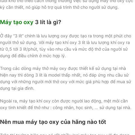
tuổi khó thở theo cách thông thường việc sử dụng máy thở oxy cực
kỳ cần thiết, nó giúp hỗ trợ quá trình thở cho người sử dụng.
Máy tạo oxy
3 lít là gì?
Ở đây “3 lít” chính là lưu lượng oxy được tạo ra trong một phút cho
người thở sử dụng. Với máy tạo khí oxy 3 lít là lưu lượng khí oxy ra
từ 0,5 tới 3 lít/phút, tùy vào nhu cầu và mức độ thở của người sử
dụng để điều chỉnh ở mức hợp lý.
Trong các dòng máy thở máy oxy được thiết kế sử dụng tại nhà
hiện nay thì dòng 3 lít là model thấp nhất, nó đáp ứng nhu cầu sử
dụng với những người mới thở oxy với mức giá phù hợp để mua sử
dụng tại gia đình.
Ngoài ra, máy tạo khí oxy còn được người lao động, mệt mỏi cần
oxy tinh khiết để thở như : công nhân, học sinh, … sử dụng tại nhà.
Nên mua máy tạo oxy của hãng nào tốt