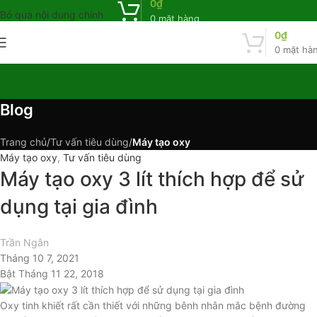
0
₫
Bỏ qua nội dung chính
0
mặt hàng
0
₫
0
mặt hà
Blog
Trang chủ
/
Tư vấn tiêu dùng
/
Máy tạo oxy
Máy tạo oxy
,
Tư vấn tiêu dùng
Máy tạo oxy 3 lít thích hợp để sử
dụng tại gia đình
Trần Ngân
Tháng 10 7, 2021
Bật Tháng 11 22, 2018
Oxy tinh khiết rất cần thiết với những bênh nhân mắc bệnh đường