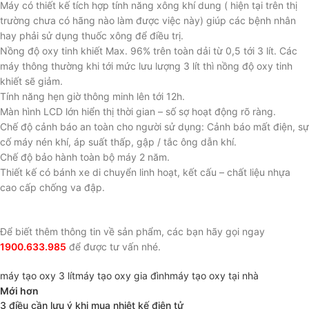
Máy có thiết kế tích hợp tính năng xông khí dung ( hiện tại trên thị
trường chưa có hãng nào làm được việc này) giúp các bệnh nhân
hay phải sử dụng thuốc xông để điều trị.
Nồng độ oxy tinh khiết Max. 96% trên toàn dải từ 0,5 tới 3 lít. Các
máy thông thường khi tới mức lưu lượng 3 lít thì nồng độ oxy tinh
khiết sẽ giảm.
Tính năng hẹn giờ thông minh lên tới 12h.
Màn hình LCD lớn hiển thị thời gian – số sợ hoạt động rõ ràng.
Chế độ cảnh báo an toàn cho người sử dụng: Cảnh báo mất điện, sự
cố máy nén khí, áp suất thấp, gập / tắc ông dẫn khí.
Chế độ bảo hành toàn bộ máy 2 năm.
Thiết kế có bánh xe di chuyển linh hoạt, kết cấu – chất liệu nhựa
cao cấp chống va đập.
Để biết thêm thông tin về sản phẩm, các bạn hãy gọi ngay
1900.633.985
để được tư vấn nhé.
máy tạo oxy 3 lít
máy tạo oxy gia đình
máy tạo oxy tại nhà
Mới hơn
3 điều cần lưu ý khi mua nhiệt kế điện tử