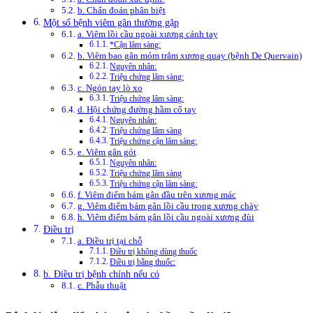
b. Chẩn đoán phân biệt
Một số bệnh viêm gân thường gặp
a. Viêm lồi cầu ngoài xương cánh tay
*Cận lâm sàng:
b. Viêm bao gân mỏm trâm xương quay (bệnh De Quervain)
Nguyên nhân:
Triệu chứng lâm sàng:
c. Ngón tay lò xo
Triệu chứng lâm sàng:
d. Hội chứng đường hầm cổ tay
Nguyên nhân:
Triệu chứng lâm sàng
Triệu chứng cận lâm sàng:
e. Viêm gân gót
Nguyên nhân:
Triệu chứng lâm sàng
Triệu chứng cận lâm sàng:
f. Viêm điểm bám gân đầu trên xương mác
g. Viêm điểm bám gân lồi cầu trong xương chày
h. Viêm điểm bám gân lồi cầu ngoài xương đùi
Điều trị
a. Điều trị tại chỗ
Điều trị không dùng thuốc
Điều trị bằng thuốc:
b. Điều trị bệnh chính nếu có
c. Phẫu thuật