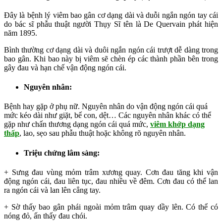
Đây là bệnh lý viêm bao gân cơ dạng dài và duỗi ngắn ngón tay cái
do bác sĩ phẫu thuật người Thụy Sĩ tên là De Quervain phát hiện
năm 1895.
Bình thường cơ dạng dài và duôi ngắn ngón cái trượt dễ dàng trong
bao gân. Khi bao này bị viêm sẽ chèn ép các thành phần bên trong
gây đau và hạn chế vận động ngón cái.
Nguyên nhân
:
Bệnh hay gặp ở phụ nữ. Nguyên nhân do vận động ngón cái quá
mức kéo dài như giặt, bế con, dệt… Các nguyên nhân khác có thể
gặp như chấn thương dạng ngón cái quá mức,
viêm khớp dạng
thấp
, lao, sẹo sau phẫu thuật hoặc không rõ nguyên nhân.
Triệu chứng lâm sàng
:
+ Sưng đau vùng mỏm trâm xương quay. Cơn đau tăng khi vận
động ngón cái, đau liên tục, đau nhiều về đêm. Cơn đau có thể lan
ra ngón cái và lan lên cẳng tay.
+ Sờ thấy bao gân phái ngoài mỏm trâm quay dầy lên. Có thể có
nóng đỏ, ấn thấy đau chói.