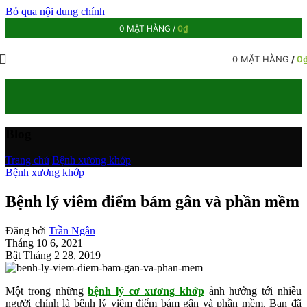
Bỏ qua nội dung chính
0
MẶT HÀNG
/
0
₫
0
MẶT HÀNG
/
0
Blog
Trang chủ
/
Bệnh xương khớp
Bệnh xương khớp
Bệnh lý viêm điểm bám gân và phần mềm
Đăng bởi
Trần Ngân
Tháng 10 6, 2021
Bật Tháng 2 28, 2019
Một trong những
bệnh lý cơ xương khớp
ảnh hưởng tới nhiều
người chính là bệnh lý viêm điểm bám gân và phần mềm. Bạn đã