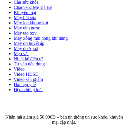
Cân sức khỏe
Chăm sóc Mẹ Và Bé
Khuyến mại
Máy hút sữa
Máy lọc không khí
Máy tăm nước
Máy tạo oxy
Máy xông mũi họng khí dung
Máy đo huyết áp
Máy đo Spo2
Mẹo vặt
Nhiệt kế điện tử
Tư vấn tiêu dùng
Video
Video HDSD
Video sản phẩm
Đai nẹp y tế
Đệm chống loét
ĐĂNG KÝ EMAIL NHẬN BẢN TIN SỨC KHỎE,
KHUYẾN MẠI
Nhận mã giảm giá 50.000Đ – bản tin thông tin sức khỏe, khuyến
mại cập nhật.