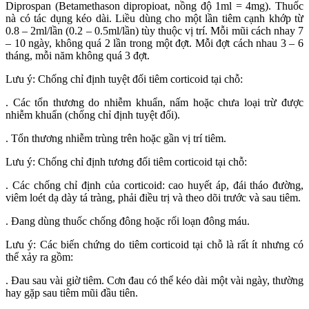
Diprospan (Betamethason dipropioat, nồng độ 1ml = 4mg). Thuốc
nà có tác dụng kéo dài. Liều dùng cho một lần tiêm cạnh khớp từ
0.8 – 2ml/lần (0.2 – 0.5ml/lần) tùy thuộc vị trí. Mỗi mũi cách nhay 7
– 10 ngày, không quá 2 lần trong một đợt. Mỗi đợt cách nhau 3 – 6
tháng, mỗi năm không quá 3 đợt.
Lưu ý: Chống chỉ định tuyệt đối tiêm corticoid tại chỗ:
. Các tổn thương do nhiễm khuẩn, nấm hoặc chưa loại trừ được
nhiễm khuẩn (chống chỉ định tuyệt đối).
. Tổn thương nhiễm trùng trên hoặc gần vị trí tiêm.
Lưu ý: Chống chỉ định tương đối tiêm corticoid tại chỗ:
. Các chống chỉ định của corticoid: cao huyết áp, đái tháo đường,
viêm loét dạ dày tá tràng, phải điều trị và theo dõi trước và sau tiêm.
. Đang dùng thuốc chống đông hoặc rối loạn đông máu.
Lưu ý: Các biến chứng do tiêm corticoid tại chỗ là rất ít nhưng có
thể xảy ra gồm:
. Đau sau vài giờ tiêm. Cơn đau có thể kéo dài một vài ngày, thường
hay gặp sau tiêm mũi đầu tiên.