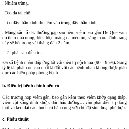
. Nhiễm trùng.
. Teo da tại chỗ.
. Teo dây thần kinh do tiêm vào trong dây thần kinh.
. Mảng sắc tố da: thường gặp sau tiêm viêm bao gân De Quervain
do tiêm quá nông, biểu hiện mảng da méo nó, sáng màu. Tình trạng
này sẽ hết trong vài tháng đến 2 năm.
. Tái phát sau điều trị.
Đa số bệnh nhân đáp ứng tốt với điều trị nội khoa (90 – 95%). Song
tỷ lệ tái phát còn cao nhất là đối với các bệnh nhân không được giáo
dục các biện pháp phòng bệnh.
b. Điều trị bệnh chính nếu có
Các trường hợp viêm gân, bao gân kèm theo viêm khớp dạng thấp,
viêm cột sống dính khớp, đái tháo đường… cần phải điều trị đồng
thời và kéo dài các thuốc cơ bản cùng với chế độ sinh hoạt phù hợp.
c. Phẫu thuật