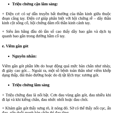
Triệu chứng cận lâm sàng:
+ Điện cơ: có sự dẫn truyền bất thường của thần kinh giữa thuộc
đoạn cẳng tay. Điện cơ giúp phân biệt với hội chứng rễ – dây thần
kinh cột sống cổ, hội chứng đám rối thần kinh cánh tay.
+ Siêu âm bằng đầu dò tần số cao thấy dầy bao gân và dịch tụ
quanh bao gân trong đường hầm cổ tay.
e. Viêm gân gót
Nguyên nhân:
Viêm gân gót phần lớn do hoạt động quá mức bàn chân như nhảy,
đi giày cao gót… Ngoài ra, một số bệnh toàn thân như viêm khớp
dạng thấp, đái tháo đường hoặc do dị tật lệch trục xương gót.
Triệu chứng lâm sàng
+ Triệu chứng đau là nổi bật. Cơn đau vùng gân gót, đau nhiều khi
đi lại và khi kiễng chân, đau nhức nhối hoặc đau chói.
+ Khám gân gót thấy sưng rõ, ít nóng đỏ. Sờ có thể thấy nổi cục, ấn
đau, gấp duỗi mạnh bàn chân thì đau tăng.