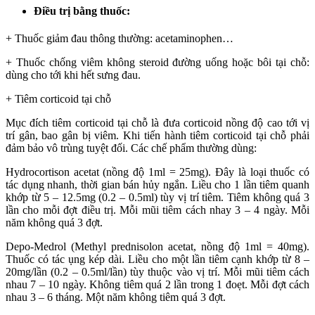
Điều trị bằng thuốc
:
+ Thuốc giảm đau thông thường: acetaminophen…
+ Thuốc chống viêm không steroid đường uống hoặc bôi tại chỗ:
dùng cho tới khi hết sưng đau.
+ Tiêm corticoid tại chỗ
Mục đích tiêm corticoid tại chỗ là đưa corticoid nồng độ cao tới vị
trí gân, bao gân bị viêm. Khi tiến hành tiêm corticoid tại chỗ phải
đảm bảo vô trùng tuyệt đối. Các chế phẩm thường dùng:
Hydrocortison acetat (nồng độ 1ml = 25mg). Đây là loại thuốc có
tác dụng nhanh, thời gian bán hủy ngắn. Liều cho 1 lần tiêm quanh
khớp từ 5 – 12.5mg (0.2 – 0.5ml) tùy vị trí tiêm. Tiêm không quá 3
lần cho mỗi đợt điều trị. Mỗi mũi tiêm cách nhay 3 – 4 ngày. Mỗi
năm không quá 3 đợt.
Depo-Medrol (Methyl prednisolon acetat, nồng độ 1ml = 40mg).
Thuốc có tác ụng kép dài. Liều cho một lần tiêm cạnh khớp từ 8 –
20mg/lần (0.2 – 0.5ml/lần) tùy thuộc vào vị trí. Mỗi mũi tiêm cách
nhau 7 – 10 ngày. Không tiêm quá 2 lần trong 1 đoẹt. Mỗi đợt cách
nhau 3 – 6 tháng. Một năm không tiêm quá 3 đợt.