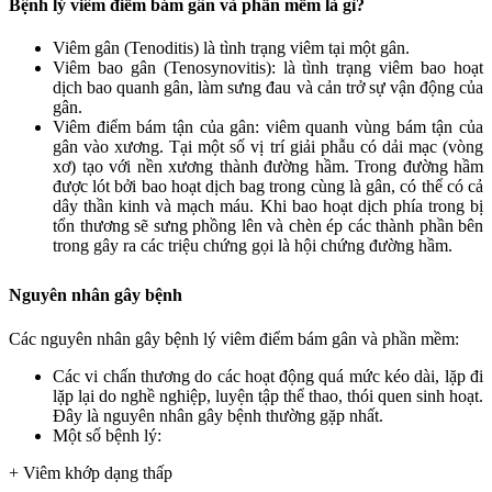
Bệnh lý viêm điểm bám gân và phần mềm là gì?
Viêm gân (Tenoditis) là tình trạng viêm tại một gân.
Viêm bao gân (Tenosynovitis): là tình trạng viêm bao hoạt
dịch bao quanh gân, làm sưng đau và cản trở sự vận động của
gân.
Viêm điểm bám tận của gân: viêm quanh vùng bám tận của
gân vào xương. Tại một số vị trí giải phẫu có dải mạc (vòng
xơ) tạo với nền xương thành đường hầm. Trong đường hầm
được lót bởi bao hoạt dịch bag trong cùng là gân, có thể có cả
dây thần kinh và mạch máu. Khi bao hoạt dịch phía trong bị
tổn thương sẽ sưng phồng lên và chèn ép các thành phần bên
trong gây ra các triệu chứng gọi là hội chứng đường hầm.
Nguyên nhân gây bệnh
Các nguyên nhân gây bệnh lý viêm điểm bám gân và phần mềm:
Các vi chấn thương do các hoạt động quá mức kéo dài, lặp đi
lặp lại do nghề nghiệp, luyện tập thể thao, thói quen sinh hoạt.
Đây là nguyên nhân gây bệnh thường gặp nhất.
Một số bệnh lý:
+ Viêm khớp dạng thấp