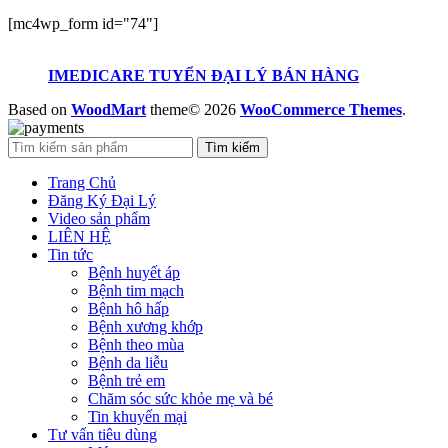
[mc4wp_form id="74"]
IMEDICARE TUYỂN ĐẠI LÝ BÁN HÀNG
Based on
WoodMart
theme© 2026
WooCommerce Themes
.
Tìm kiếm
Trang Chủ
Đăng Ký Đại Lý
Video sản phẩm
LIÊN HỆ
Tin tức
Bệnh huyết áp
Bệnh tim mạch
Bệnh hô hấp
Bệnh xương khớp
Bệnh theo mùa
Bệnh da liễu
Bệnh trẻ em
Chăm sóc sức khỏe mẹ và bé
Tin khuyến mại
Tư vấn tiêu dùng