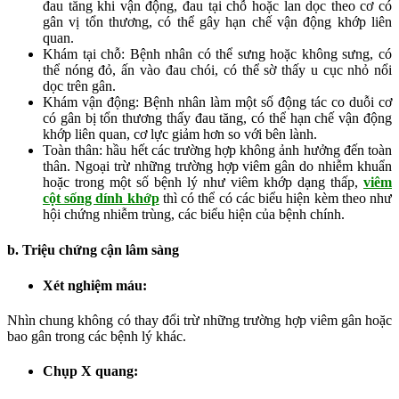
đau tăng khi vận động, đau tại chỗ hoặc lan dọc theo cơ có
gân vị tổn thương, có thể gây hạn chế vận động khớp liên
quan.
Khám tại chỗ: Bệnh nhân có thể sưng hoặc không sưng, có
thể nóng đỏ, ấn vào đau chói, có thể sờ thấy u cục nhỏ nổi
dọc trên gân.
Khám vận động: Bệnh nhân làm một số động tác co duỗi cơ
có gân bị tổn thương thấy đau tăng, có thể hạn chế vận động
khớp liên quan, cơ lực giảm hơn so với bên lành.
Toàn thân: hầu hết các trường hợp không ảnh hưởng đến toàn
thân. Ngoại trừ những trường hợp viêm gân do nhiễm khuẩn
hoặc trong một số bệnh lý như viêm khớp dạng thấp,
viêm
cột sống dính khớp
thì có thể có các biểu hiện kèm theo như
hội chứng nhiễm trùng, các biểu hiện của bệnh chính.
b. Triệu chứng cận lâm sàng
Xét nghiệm máu:
Nhìn chung không có thay đổi trừ những trường hợp viêm gân hoặc
bao gân trong các bệnh lý khác.
Chụp X quang: