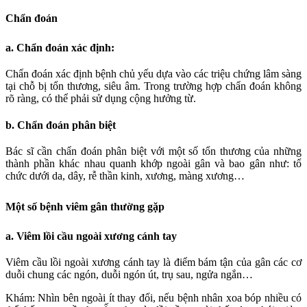
Chẩn đoán
a. Chẩn đoán xác định:
Chẩn đoán xác định bệnh chủ yếu dựa vào các triệu chứng lâm sàng
tại chỗ bị tổn thương, siêu âm. Trong trường hợp chẩn đoán không
rõ ràng, có thể phải sử dụng cộng hưởng từ.
b. Chẩn đoán phân biệt
Bác sĩ cần chẩn đoán phân biệt với một số tổn thương của những
thành phần khác nhau quanh khớp ngoài gân và bao gân như: tổ
chức dưới da, dây, rễ thần kinh, xương, màng xương…
Một số bệnh viêm gân thường gặp
a. Viêm lồi cầu ngoài xương cánh tay
Viêm cầu lồi ngoài xương cánh tay là điểm bám tận của gân các cơ
duỗi chung các ngón, duỗi ngón út, trụ sau, ngửa ngắn…
Khám: Nhìn bên ngoài ít thay đổi, nếu bệnh nhân xoa bóp nhiều có