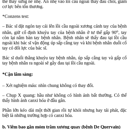
thể thấy sưng nề nhẹ. Ấn nhẹ vào lồi cầu ngoài thấy đau chói, giảm
cơ lực bên tổn thương.
*Conzens test:
– Bác sĩ đặt ngón tay cái lên lồi cầu ngoài xương cánh tay của bệnh
o
nhân, giữ cố định khuỷu tay của bệnh nhân ở tư thế gấp 90
, tay
còn lại nắm bàn tay bệnh nhân. Bệnh nhân sẽ thấy đau tại lồi cầu
ngoài khi bác sĩ vận động úp sấp cẳng tay và khi bệnh nhân duỗi cổ
tay có đối lực của bác sĩ.
Bác sĩ duổi thẳng khuỷu tay bệnh nhân, úp sấp cẳng tay và gấp cổ
tay bệnh nhân ra ngoài sẽ gây đau tại lồi cầu ngoài.
*
Cận lâm sàng
:
– Xét nghiệm máu: nhìn chung không có thay đổi.
– Chụp X quang: hầu như không có hình ảnh bất thường. Có thể
thấy hình ảnh canxi hóa ở đầu gân.
Phần lớn kéo dài một thời gian rồi tự khỏi nhưng hay tái phát, đặc
biệt là những trường hợp có canxi hóa.
b. Viêm bao gân mỏm trâm xương quay (bệnh De Quervain)