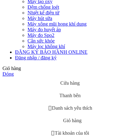
Máy tạo oxy
Đệm chống loét
Nhiệt kế điện tử
Máy hút sữa
Máy xông mũi họng khí dung
Máy đo huyết áp
Máy đo Spo2
Cân sức khỏe
Máy lọc không khí
ĐĂNG KÝ BẢO HÀNH ONLINE
Đăng nhập / đăng ký
Giỏ hàng
Đóng
Cửa hàng
Thanh bên
Danh sách yêu thích
Giỏ hàng
Tài khoản của tôi