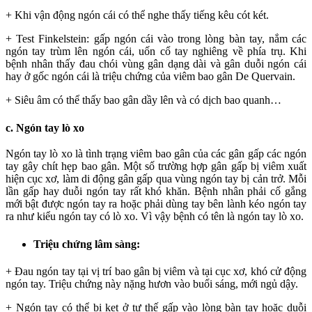
+ Khi vận động ngón cái có thể nghe thấy tiếng kêu cót két.
+ Test Finkelstein: gấp ngón cái vào trong lòng bàn tay, nắm các
ngón tay trùm lên ngón cái, uốn cổ tay nghiêng về phía trụ. Khi
bệnh nhân thấy đau chói vùng gân dạng dài và gân duỗi ngón cái
hay ở gốc ngón cái là triệu chứng của viêm bao gân De Quervain.
+ Siêu âm có thể thấy bao gân dầy lên và có dịch bao quanh…
c. Ngón tay lò xo
Ngón tay lò xo là tình trạng viêm bao gân của các gân gấp các ngón
tay gây chít hẹp bao gân. Một số trường hợp gân gấp bị viêm xuất
hiện cục xơ, làm di động gân gấp qua vùng ngón tay bị cản trở. Mỗi
lần gấp hay duỗi ngón tay rất khó khăn. Bệnh nhân phải cố gắng
mới bật được ngón tay ra hoặc phải dùng tay bên lành kéo ngón tay
ra như kiểu ngón tay có lò xo. Vì vậy bệnh có tên là ngón tay lò xo.
Triệu chứng lâm sàng
:
+ Đau ngón tay tại vị trí bao gân bị viêm và tại cục xơ, khó cử động
ngón tay. Triệu chứng này nặng hươn vào buổi sáng, mới ngủ dậy.
+ Ngón tay có thể bị kẹt ở tư thế gấp vào lòng bàn tay hoặc duỗi