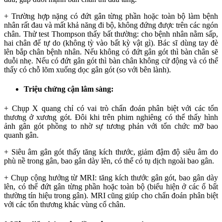
+ Trường hợp nặng có đứt gân từng phần hoặc toàn bộ làm bệnh
nhân rất đau và mất khả năng đi bộ, không đứng được trên các ngón
chân. Thử test Thompson thấy bất thường: cho bệnh nhân nằm sấp,
hai chân để tự do (không tỳ vào bất kỳ vật gì). Bác sĩ dùng tay đè
lên bắp chân bệnh nhân. Nếu không có đứt gân gót thì bàn chân sẽ
duỗi nhẹ. Nếu có đứt gân gót thì bàn chân không cử động và có thể
thấy có chỗ lõm xuống dọc gân gót (so với bên lành).
Triệu chứng cận lâm sàng:
+ Chụp X quang chỉ có vai trò chẩn đoán phân biệt với các tổn
thương ở xương gót. Đôi khi trên phim nghiêng có thể thấy hình
ảnh gân gót phồng to nhờ sự tương phản với tổn chức mỡ bao
quanh gân.
+ Siêu âm gân gót thấy tăng kích thước, giảm đậm độ siêu âm do
phù nề trong gân, bao gân dày lên, có thể có tụ dịch ngoài bao gân.
+ Chụp cộng hưởng từ MRI: tăng kích thước gân gót, bao gân dày
lên, có thể đứt gân từng phần hoặc toàn bộ (biểu hiện ở các ổ bất
thường tín hiệu trong gân). MRI cũng giúp cho chẩn đoán phân biệt
với các tổn thương khác vùng cổ chân.