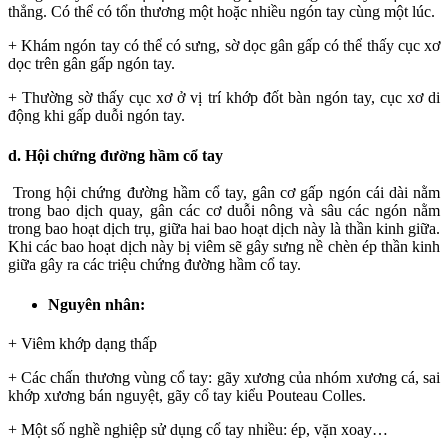
thẳng. Có thể có tổn thương một hoặc nhiều ngón tay cùng một lúc.
+ Khám ngón tay có thể có sưng, sờ dọc gân gấp có thể thấy cục xơ
dọc trên gân gấp ngón tay.
+ Thường sờ thấy cục xơ ở vị trí khớp đốt bàn ngón tay, cục xơ di
động khi gấp duỗi ngón tay.
d. Hội chứng đường hầm cổ tay
Trong hội chứng đường hầm cổ tay, gân cơ gấp ngón cái dài nằm
trong bao dịch quay, gân các cơ duỗi nông và sâu các ngón nằm
trong bao hoạt dịch trụ, giữa hai bao hoạt dịch này là thần kinh giữa.
Khi các bao hoạt dịch này bị viêm sẽ gây sưng nề chèn ép thần kinh
giữa gây ra các triệu chứng đường hầm cổ tay.
Nguyên nhân
:
+ Viêm khớp dạng thấp
+ Các chấn thương vùng cổ tay: gãy xương của nhóm xương cá, sai
khớp xương bán nguyệt, gãy cổ tay kiểu Pouteau Colles.
+ Một số nghề nghiệp sử dụng cổ tay nhiều: ép, vặn xoay…