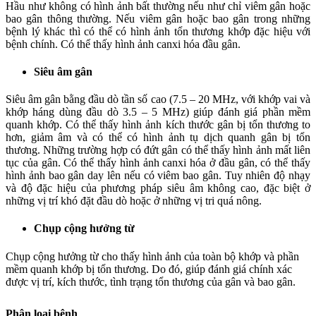
Hầu như không có hình ảnh bất thường nếu như chỉ viêm gân hoặc
bao gân thông thường. Nếu viêm gân hoặc bao gân trong những
bệnh lý khác thì có thể có hình ảnh tổn thương khớp đặc hiệu với
bệnh chính. Có thể thấy hình ảnh canxi hóa đầu gân.
Siêu âm gân
Siêu âm gân bằng đầu dò tần số cao (7.5 – 20 MHz, với khớp vai và
khớp háng dùng đầu dò 3.5 – 5 MHz) giúp đánh giá phần mềm
quanh khớp. Có thể thấy hình ảnh kích thước gân bị tổn thương to
hơn, giảm âm và có thể có hình ảnh tụ dịch quanh gân bị tổn
thương. Những trường hợp có đứt gân có thể thấy hình ảnh mất liên
tục của gân. Có thể thấy hình ảnh canxi hóa ở đầu gân, có thể thấy
hình ảnh bao gân day lên nếu có viêm bao gân. Tuy nhiên độ nhạy
và độ đặc hiệu của phương pháp siêu âm không cao, đặc biệt ở
những vị trí khó đặt đầu dò hoặc ở những vị tri quá nông.
Chụp cộng hưởng từ
Chụp cộng hưởng từ cho thấy hình ảnh của toàn bộ khớp và phần
mềm quanh khớp bị tổn thương. Do đó, giúp đánh giá chính xác
được vị trí, kích thước, tình trạng tổn thương của gân và bao gân.
Phân loại bệnh