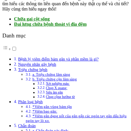
tìm hiểu các thông tin liên quan đến bệnh này thật cụ thể và chi tiết?
Hãy cùng tìm hiểu ngay thôi!
Chữa gai cột sống
Đai lưng chữa bệnh thoát vị đĩa đệm
Danh mục
Bệnh lý viêm điểm bám gân và phần mềm là gì?
Nguyên nhân gây bệnh
Triệu chứng bệnh
a. Triệu chứng lâm sàng
b. Triệu chứng cận lâm sàng
Xét nghiệm máu:
Chụp X quang:
Siêu âm gân
Chụp cộng hưởng từ
Phân loại bệnh
*Viêm gân vùng bám tận
*Viêm bao gân:
*Viêm gân dạng nốt của gân gấp các ngón tay gân dấu hiệu
ngón tay lò xo.
Chẩn đoán
a. Chẩn đoán xác định: