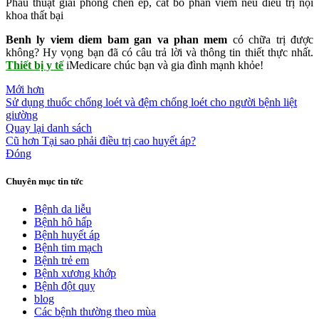
Phẫu thuật giải phóng chèn ép, cắt bỏ phần viêm nếu điều trị nội
khoa thất bại
Benh ly viem diem bam gan va phan mem
có chữa trị được
không? Hy vọng bạn đã có câu trả lời và thông tin thiết thực nhất.
Thiết bị y tế
iMedicare chúc bạn và gia đình mạnh khỏe!
Mới hơn
Sử dụng thuốc chống loét và đệm chống loét cho người bệnh liệt
giường
Quay lại danh sách
Cũ hơn
Tại sao phải điều trị cao huyết áp?
Đóng
Chuyên mục tin tức
Bệnh da liễu
Bệnh hô hấp
Bệnh huyết áp
Bệnh tim mạch
Bệnh trẻ em
Bệnh xương khớp
Bệnh đột quỵ
blog
Các bệnh thường theo mùa