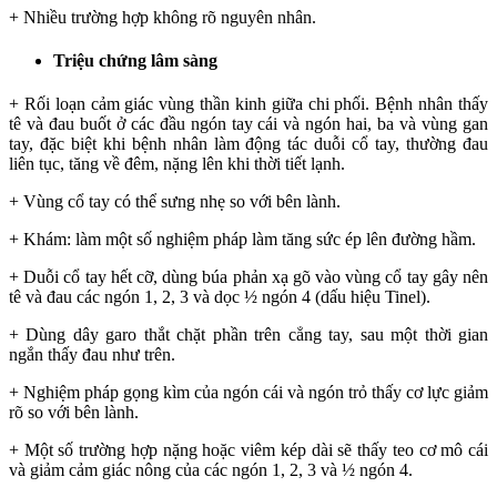
+ Nhiều trường hợp không rõ nguyên nhân.
Triệu chứng lâm sàng
+ Rối loạn cảm giác vùng thần kinh giữa chi phối. Bệnh nhân thấy
tê và đau buốt ở các đầu ngón tay cái và ngón hai, ba và vùng gan
tay, đặc biệt khi bệnh nhân làm động tác duỗi cổ tay, thường đau
liên tục, tăng về đêm, nặng lên khi thời tiết lạnh.
+ Vùng cổ tay có thể sưng nhẹ so với bên lành.
+ Khám: làm một số nghiệm pháp làm tăng sức ép lên đường hầm.
+ Duỗi cổ tay hết cỡ, dùng búa phản xạ gõ vào vùng cổ tay gây nên
tê và đau các ngón 1, 2, 3 và dọc ½ ngón 4 (dấu hiệu Tinel).
+ Dùng dây garo thắt chặt phần trên cẳng tay, sau một thời gian
ngắn thấy đau như trên.
+ Nghiệm pháp gọng kìm của ngón cái và ngón trỏ thấy cơ lực giảm
rõ so với bên lành.
+ Một số trường hợp nặng hoặc viêm kép dài sẽ thấy teo cơ mô cái
và giảm cảm giác nông của các ngón 1, 2, 3 và ½ ngón 4.