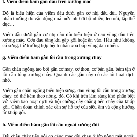
f. Viêm điểm bám gân đầu trên xương mác
Đó là biểu hiện của viêm đầu dưới gân cơ nhị đầu đùi. Nguyên
nhân thường do vận động quá mức như đi bộ nhiều, leo núi, tập thể
dục…
Viêm đầu dưới gân cơ nhị đầu đùi biểu hiện ở đau vùng đầu trên
xương mác. Cơn đau tăng khi gấp gối hoặc ấn vào. Hầu như không
có sưng, trừ trường hợp bệnh nhân xoa bóp vùng đau nhiều.
g. Viêm điểm bám gân lồi cầu trong xương chày
Gân chân ngỗng tạo bởi gân cơ may, cơ thon, cơ bán gân, bám tận ở
lồi cầu tỏng xương chày. Quanh các gân này có các túi hoạt dịch
nhỏ.
Viêm gân chân ngỗng biểu hiện sưng, đau vùng lồi cầu trong xương
chay, có thể kèm theo nóng, đỏ. Có khi trên lâm sàng khó phân biệt
với viêm bao hoạt dịch và hội chứng dây chằng bên chày của khớp
gối. Chẩn đoán chính xác cần sự hỗ trợ của siêu âm và cộng hưởng
từ khớp gối.
h. Viêm điểm bám gân lồi cầu ngoài xương đùi
Dải chậy chày tiếp nối cơ căng mạc đùi chạy ở lớp nông mặt ngoài