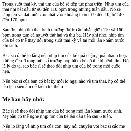
Trong suốt thai kỳ, trái tim của bé sẽ tiếp tục phát triển. Nhịp tim của
thai nhi bắt đầu từ 90 đến 110 bpm trong những tuần đầu. Nó sẽ
tăng lên và đạt mức cao nhất vào khoảng tuần từ 9 đến 10, từ 140
đến 170 bpm.
Sau đó, nhịp tim thai bình thường được cân nhắc giữa 110 và 160
bpm trong tam cá nguyệt thứ hai và thứ ba. Hãy ghi nhớ, nhịp tim
của bé có thể thay đổi trong suốt thai kỳ và tại mỗi lần khám trước
khi sinh.
Bác sĩ có thể lo lắng nếu nhịp tim của bé quá chậm, quá nhanh hoặc
không đều. Trong một số trường hợp hiếm bé có thể bị bệnh tim. Đó
là lý do tại sao bác sĩ sẽ theo dõi nhịp tim của bé trong mỗi cuộc
hẹn.
Nếu bác sĩ của bạn có bất kỳ mối lo ngại nào về tim thai, họ có thể
lên lịch siêu âm để kiểm tra thêm
Mẹ bầu hãy nhớ:
Bác sĩ sẽ theo dõi nhịp tim của bé trong mỗi lần khám trước sinh.
Mẹ bầu có thể nghe nhịp tim của bé lần đầu tiên sau 6 tuần.
Nếu lo lắng về nhịp tim của con, hãy nói chuyện với bác sĩ các mẹ