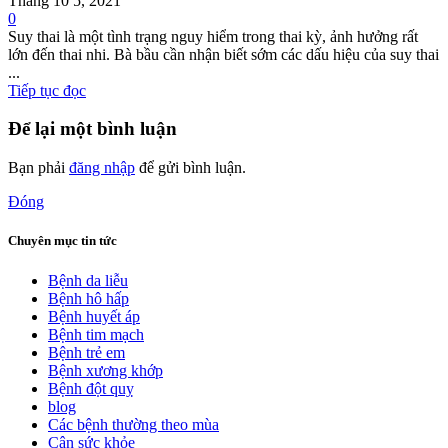
Tháng 10 5, 2021
0
Suy thai là một tình trạng nguy hiểm trong thai kỳ, ảnh hưởng rất
lớn đến thai nhi. Bà bầu cần nhận biết sớm các dấu hiệu của suy thai
...
Tiếp tục đọc
Để lại một bình luận
Bạn phải
đăng nhập
để gửi bình luận.
Đóng
Chuyên mục tin tức
Bệnh da liễu
Bệnh hô hấp
Bệnh huyết áp
Bệnh tim mạch
Bệnh trẻ em
Bệnh xương khớp
Bệnh đột quỵ
blog
Các bệnh thường theo mùa
Cân sức khỏe