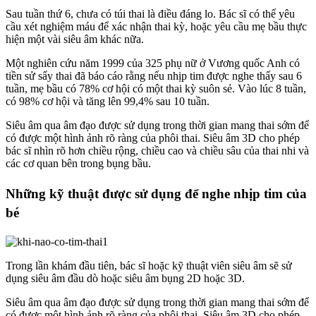
Sau tuần thứ 6, chưa có túi thai là điều đáng lo. Bác sĩ có thể yêu
cầu xét nghiệm máu để xác nhận thai kỳ, hoặc yêu cầu mẹ bầu thực
hiện một vài siêu âm khác nữa.
Một nghiên cứu năm 1999 của 325 phụ nữ ở Vương quốc Anh có
tiền sử sẩy thai đã báo cáo rằng nếu nhịp tim được nghe thấy sau 6
tuần, mẹ bầu có 78% cơ hội có một thai kỳ suôn sẻ. Vào lúc 8 tuần,
có 98% cơ hội và tăng lên 99,4% sau 10 tuần.
Siêu âm qua âm đạo được sử dụng trong thời gian mang thai sớm để
có được một hình ảnh rõ ràng của phôi thai. Siêu âm 3D cho phép
bác sĩ nhìn rõ hơn chiều rộng, chiều cao và chiều sâu của thai nhi và
các cơ quan bên trong bụng bầu.
Những kỹ thuật được sử dụng để nghe nhịp tim của
bé
Trong lần khám đầu tiên, bác sĩ hoặc kỹ thuật viên siêu âm sẽ sử
dụng siêu âm đầu dò hoặc siêu âm bụng 2D hoặc 3D.
Siêu âm qua âm đạo được sử dụng trong thời gian mang thai sớm để
có được một hình ảnh rõ ràng của phôi thai. Siêu âm 3D cho phép