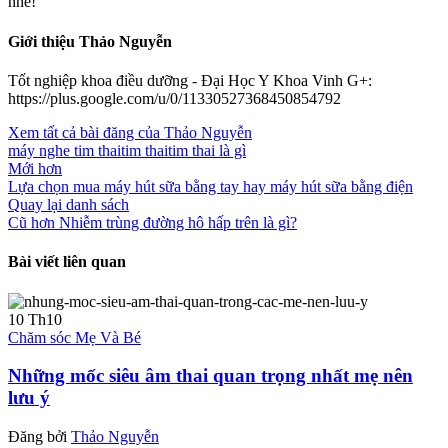
nhé!
Giới thiệu Thảo Nguyễn
Tốt nghiệp khoa điều dưỡng - Đại Học Y Khoa Vinh G+:
https://plus.google.com/u/0/11330527368450854792
Xem tất cả bài đăng của Thảo Nguyễn
máy nghe tim thai
tim thai
tim thai là gì
Mới hơn
Lựa chọn mua máy hút sữa bằng tay hay máy hút sữa bằng điện
Quay lại danh sách
Cũ hơn
Nhiễm trùng đường hô hấp trên là gì?
Bài viết liên quan
10
Th10
Chăm sóc Mẹ Và Bé
Những mốc siêu âm thai quan trọng nhất mẹ nên
lưu ý
Đăng bởi
Thảo Nguyễn