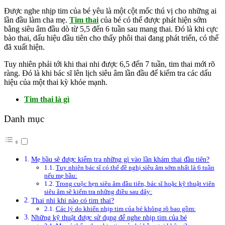
Được nghe nhịp tim của bé yêu là một cột mốc thú vị cho những ai
lần đầu làm cha mẹ.
Tim thai
của bé có thể được phát hiện sớm
bằng siêu âm đầu dò từ 5,5 đến 6 tuần sau mang thai. Đó là khi cực
bào thai, dấu hiệu đầu tiên cho thấy phôi thai đang phát triển, có thể
đã xuất hiện.
Tuy nhiên phải tới khi thai nhi được 6,5 đến 7 tuần, tim thai mới rõ
ràng. Đó là khi bác sĩ lên lịch siêu âm lần đầu để kiểm tra các dấu
hiệu của một thai kỳ khỏe mạnh.
Tim thai là gì
Danh mục
Mẹ bầu sẽ được kiểm tra những gì vào lần khám thai đầu tiên?
Tuy nhiên bác sĩ có thể đề nghị siêu âm sớm nhất là 6 tuần
nếu mẹ bầu:
Trong cuộc hẹn siêu âm đầu tiên, bác sĩ hoặc kỹ thuật viên
siêu âm sẽ kiểm tra những điều sau đây:
Thai nhi khi nào có tim thai?
Các lý do khiến nhịp tim của bé không rõ bao gồm:
Những kỹ thuật được sử dụng để nghe nhịp tim của bé