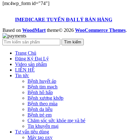
[mc4wp_form id="74"]
IMEDICARE TUYỂN ĐẠI LÝ BÁN HÀNG
Based on
WoodMart
theme© 2026
WooCommerce Themes
.
Tìm kiếm
Trang Chủ
Đăng Ký Đại Lý
Video sản phẩm
LIÊN HỆ
Tin tức
Bệnh huyết áp
Bệnh tim mạch
Bệnh hô hấp
Bệnh xương khớp
Bệnh theo mùa
Bệnh da liễu
Bệnh trẻ em
Chăm sóc sức khỏe mẹ và bé
Tin khuyến mại
Tư vấn tiêu dùng
Máy tạo oxy