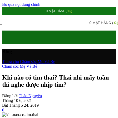
Bỏ qua nội dung chính
0
MẶT HÀNG
/
0
₫
0
MẶT HÀNG
/
0
Blog
Trang chủ
/
Chăm sóc Mẹ Và Bé
Chăm sóc Mẹ Và Bé
Khi nào có tim thai? Thai nhi mấy tuần
thì nghe được nhịp tim?
Đăng bởi
Thảo Nguyễn
Tháng 10 6, 2021
Bật Tháng 5 24, 2019
0