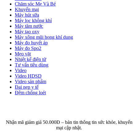
Chăm sóc Mẹ Và Bé
Khuyến mại
Máy hút sữa
Máy lọc không khí
Máy tăm nước
Máy tạo oxy
Máy xông mũi họng khí dung
Máy đo huyết áp
Máy đo Spo2
Mẹo vặt
Nhiệt kế điện tử
Tư vấn tiêu dùng
Video
Video HDSD
Video sản phẩm
Đai nẹp y tế
Đệm chống loét
ĐĂNG KÝ EMAIL NHẬN BẢN TIN SỨC KHỎE,
KHUYẾN MẠI
Nhận mã giảm giá 50.000Đ – bản tin thông tin sức khỏe, khuyến
mại cập nhật.