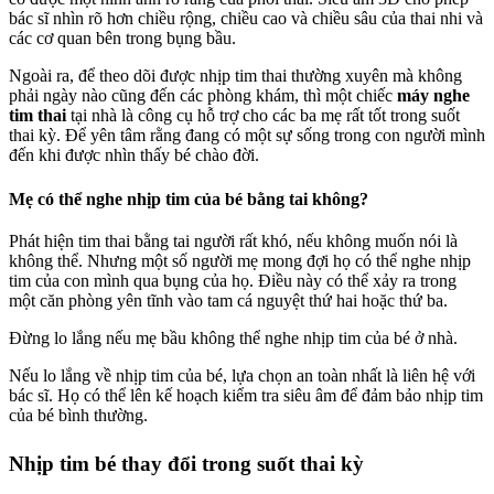
bác sĩ nhìn rõ hơn chiều rộng, chiều cao và chiều sâu của thai nhi và
các cơ quan bên trong bụng bầu.
Ngoài ra, để theo dõi được nhịp tim thai thường xuyên mà không
phải ngày nào cũng đến các phòng khám, thì một chiếc
máy nghe
tim thai
tại nhà là công cụ hỗ trợ cho các ba mẹ rất tốt trong suốt
thai kỳ. Để yên tâm rằng đang có một sự sống trong con người mình
đến khi được nhìn thấy bé chào đời.
Mẹ có thể nghe nhịp tim của bé bằng tai không?
Phát hiện tim thai bằng tai người rất khó, nếu không muốn nói là
không thể. Nhưng một số người mẹ mong đợi họ có thể nghe nhịp
tim của con mình qua bụng của họ. Điều này có thể xảy ra trong
một căn phòng yên tĩnh vào tam cá nguyệt thứ hai hoặc thứ ba.
Đừng lo lắng nếu mẹ bầu không thể nghe nhịp tim của bé ở nhà.
Nếu lo lắng về nhịp tim của bé, lựa chọn an toàn nhất là liên hệ với
bác sĩ. Họ có thể lên kế hoạch kiểm tra siêu âm để đảm bảo nhịp tim
của bé bình thường.
Nhịp tim bé thay đổi trong suốt thai kỳ