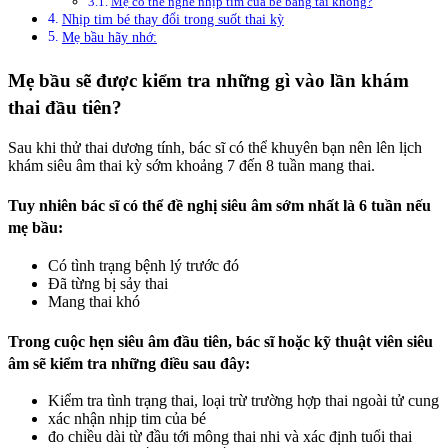
Mẹ có thể nghe nhịp tim của bé bằng tai không?
Nhịp tim bé thay đổi trong suốt thai kỳ
Mẹ bầu hãy nhớ:
Mẹ bầu sẽ được kiểm tra những gì vào lần khám
thai đầu tiên?
Sau khi thử thai dương tính, bác sĩ có thể khuyên bạn nên lên lịch
khám siêu âm thai kỳ sớm khoảng 7 đến 8 tuần mang thai.
Tuy nhiên bác sĩ có thể đề nghị siêu âm sớm nhất là 6 tuần nếu
mẹ bầu:
Có tình trạng bệnh lý trước đó
Đã từng bị sảy thai
Mang thai khó
Trong cuộc hẹn siêu âm đầu tiên, bác sĩ hoặc kỹ thuật viên siêu
âm sẽ kiểm tra những điều sau đây:
Kiểm tra tình trạng thai, loại trừ trường hợp thai ngoài tử cung
xác nhận nhịp tim của bé
đo chiều dài từ đầu tới mông thai nhi và xác định tuổi thai