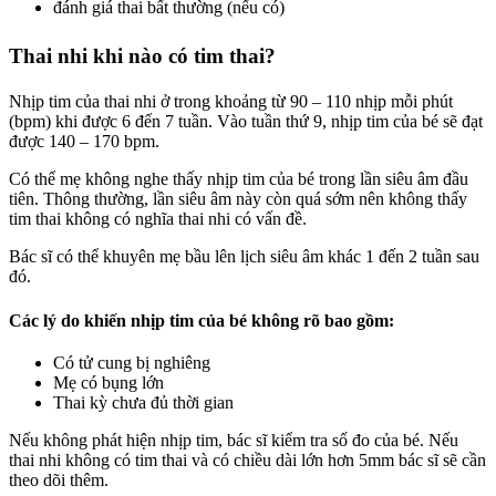
đánh giá thai bất thường (nếu có)
Thai nhi khi nào có tim thai?
Nhịp tim của thai nhi ở trong khoảng từ 90 – 110 nhịp mỗi phút
(bpm) khi được 6 đến 7 tuần. Vào tuần thứ 9, nhịp tim của bé sẽ đạt
được 140 – 170 bpm.
Có thể mẹ không nghe thấy nhịp tim của bé trong lần siêu âm đầu
tiên. Thông thường, lần siêu âm này còn quá sớm nên không thấy
tim thai không có nghĩa thai nhi có vấn đề.
Bác sĩ có thể khuyên mẹ bầu lên lịch siêu âm khác 1 đến 2 tuần sau
đó.
Các lý do khiến nhịp tim của bé không rõ bao gồm:
Có tử cung bị nghiêng
Mẹ có bụng lớn
Thai kỳ chưa đủ thời gian
Nếu không phát hiện nhịp tim, bác sĩ kiểm tra số đo của bé. Nếu
thai nhi không có tim thai và có chiều dài lớn hơn 5mm bác sĩ sẽ cần
theo dõi thêm.