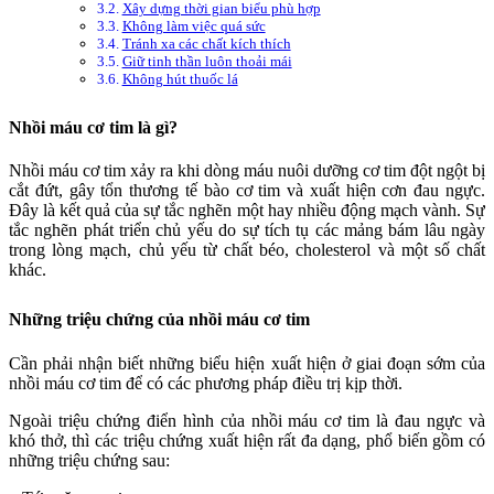
Xây dựng thời gian biểu phù hợp
Không làm việc quá sức
Tránh xa các chất kích thích
Giữ tinh thần luôn thoải mái
Không hút thuốc lá
Nhồi máu cơ tim là gì?
Nhồi máu cơ tim xảy ra khi dòng máu nuôi dưỡng cơ tim đột ngột bị
cắt đứt, gây tổn thương tế bào cơ tim và xuất hiện cơn đau ngực.
Đây là kết quả của sự tắc nghẽn một hay nhiều động mạch vành. Sự
tắc nghẽn phát triển chủ yếu do sự tích tụ các mảng bám lâu ngày
trong lòng mạch, chủ yếu từ chất béo, cholesterol và một số chất
khác.
Những triệu chứng của nhồi máu cơ tim
Cần phải nhận biết những biểu hiện xuất hiện ở giai đoạn sớm của
nhồi máu cơ tim để có các phương pháp điều trị kịp thời.
Ngoài triệu chứng điển hình của nhồi máu cơ tim là đau ngực và
khó thở, thì các triệu chứng xuất hiện rất đa dạng, phổ biến gồm có
những triệu chứng sau: