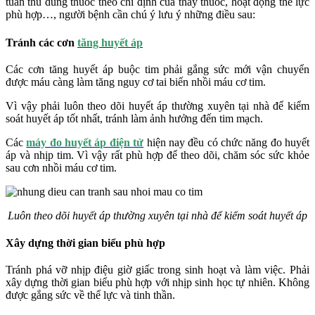
tuân thủ dùng thuốc theo chỉ định của thầy thuốc, hoạt động thể lực
phù hợp…, người bệnh cần chú ý lưu ý những điều sau:
Tránh các cơn
tăng huyết áp
Các cơn tăng huyết áp buộc tim phải gắng sức mới vận chuyển
được máu càng làm tăng nguy cơ tai biến nhồi máu cơ tim.
Vì vậy phải luôn theo dõi huyết áp thường xuyên tại nhà để kiểm
soát huyết áp tốt nhất, tránh làm ảnh hưởng đến tim mạch.
Các
máy đo huyết áp điện tử
hiện nay đều có chức năng đo huyết
áp và nhịp tim. Vì vậy rất phù hợp để theo dõi, chăm sóc sức khỏe
sau cơn nhồi máu cơ tim.
Luôn theo dõi huyết áp thường xuyên tại nhà để kiểm soát huyết áp
Xây dựng thời gian biểu phù hợp
Tránh phá vỡ nhịp điệu giờ giấc trong sinh hoạt và làm việc. Phải
xây dựng thời gian biểu phù hợp với nhịp sinh học tự nhiên. Không
được gắng sức về thể lực và tinh thần.