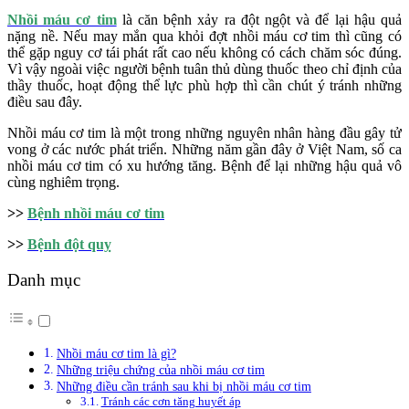
Nhồi máu cơ tim
là căn bệnh xảy ra đột ngột và để lại hậu quả
nặng nề. Nếu may mắn qua khỏi đợt nhồi máu cơ tim thì cũng có
thể gặp nguy cơ tái phát rất cao nếu không có cách chăm sóc đúng.
Vì vậy ngoài việc người bệnh tuân thủ dùng thuốc theo chỉ định của
thầy thuốc, hoạt động thể lực phù hợp thì cần chút ý tránh những
điều sau đây.
Nhồi máu cơ tim là một trong những nguyên nhân hàng đầu gây tử
vong ở các nước phát triển. Những năm gần đây ở Việt Nam, số ca
nhồi máu cơ tim có xu hướng tăng. Bệnh để lại những hậu quả vô
cùng nghiêm trọng.
>>
Bệnh nhồi máu cơ tim
>>
Bệnh đột quỵ
Danh mục
Nhồi máu cơ tim là gì?
Những triệu chứng của nhồi máu cơ tim
Những điều cần tránh sau khi bị nhồi máu cơ tim
Tránh các cơn tăng huyết áp