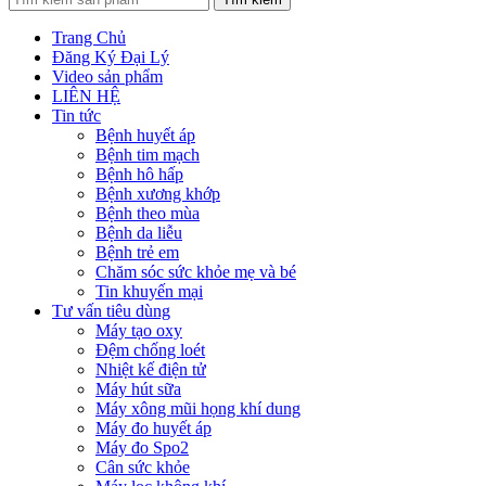
Trang Chủ
Đăng Ký Đại Lý
Video sản phẩm
LIÊN HỆ
Tin tức
Bệnh huyết áp
Bệnh tim mạch
Bệnh hô hấp
Bệnh xương khớp
Bệnh theo mùa
Bệnh da liễu
Bệnh trẻ em
Chăm sóc sức khỏe mẹ và bé
Tin khuyến mại
Tư vấn tiêu dùng
Máy tạo oxy
Đệm chống loét
Nhiệt kế điện tử
Máy hút sữa
Máy xông mũi họng khí dung
Máy đo huyết áp
Máy đo Spo2
Cân sức khỏe