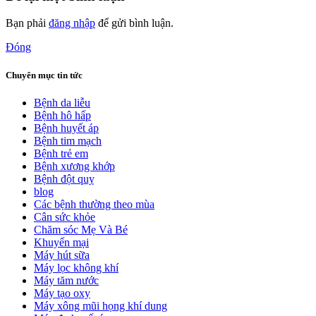
Bạn phải
đăng nhập
để gửi bình luận.
Đóng
Chuyên mục tin tức
Bệnh da liễu
Bệnh hô hấp
Bệnh huyết áp
Bệnh tim mạch
Bệnh trẻ em
Bệnh xương khớp
Bệnh đột quỵ
blog
Các bệnh thường theo mùa
Cân sức khỏe
Chăm sóc Mẹ Và Bé
Khuyến mại
Máy hút sữa
Máy lọc không khí
Máy tăm nước
Máy tạo oxy
Máy xông mũi họng khí dung