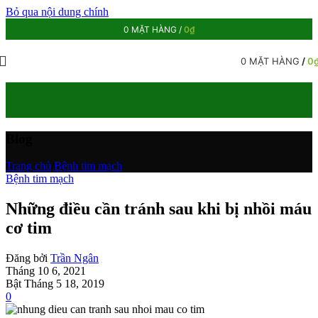
Bỏ qua nội dung chính
0
MẶT HÀNG
/
0
₫
0
MẶT HÀNG
/
0
Blog
Trang chủ
/
Bệnh tim mạch
Bệnh tim mạch
Những điều cần tránh sau khi bị nhồi máu
cơ tim
Đăng bởi
Trần Ngân
Tháng 10 6, 2021
Bật Tháng 5 18, 2019
0