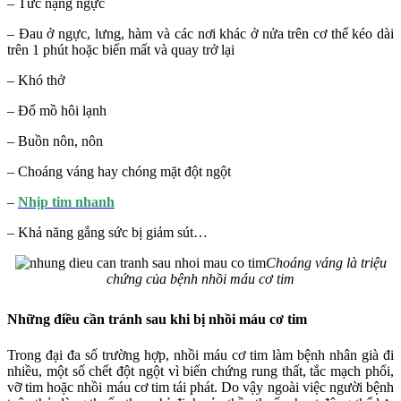
– Tức nặng ngực
– Đau ở ngực, lưng, hàm và các nơi khác ở nửa trên cơ thể kéo dài
trên 1 phút hoặc biến mất và quay trở lại
– Khó thở
– Đổ mồ hôi lạnh
– Buồn nôn, nôn
– Choáng váng hay chóng mặt đột ngột
–
Nhịp tim nhanh
– Khả năng gắng sức bị giảm sút…
Choáng váng là triệu
chứng của bệnh nhồi máu cơ tim
Những điều cần tránh sau khi bị nhồi máu cơ tim
Trong đại đa số trường hợp, nhồi máu cơ tim làm bệnh nhân già đi
nhiều, một số chết đột ngột vì biến chứng rung thất, tắc mạch phổi,
vỡ tim hoặc nhồi máu cơ tim tái phát. Do vậy ngoài việc người bệnh