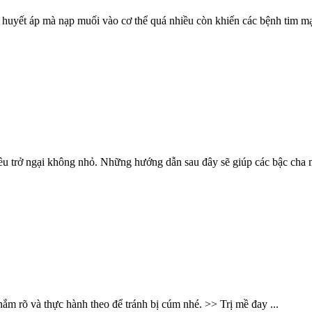
huyết áp mà nạp muối vào cơ thể quá nhiều còn khiến các bệnh tim mạ
iều trở ngại không nhỏ. Những hướng dẫn sau đây sẽ giúp các bậc cha m
m rõ và thực hành theo để tránh bị cúm nhé. >> Trị mề đay ...