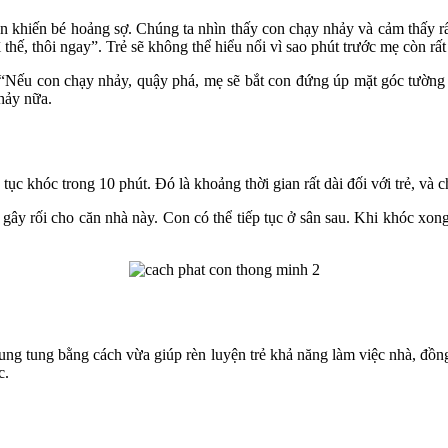
n khiến bé hoảng sợ. Chúng ta nhìn thấy con chạy nhảy và cảm thấy rất 
thế, thôi ngay”. Trẻ sẽ không thể hiểu nổi vì sao phút trước mẹ còn rất
Nếu con chạy nhảy, quậy phá, mẹ sẽ bắt con đứng úp mặt góc tường từ 5
hảy nữa.
ục khóc trong 10 phút. Đó là khoảng thời gian rất dài đối với trẻ, và
 gây rối cho căn nhà này. Con có thể tiếp tục ở sân sau. Khi khóc xon
lung tung bằng cách vừa giúp rèn luyện trẻ khả năng làm việc nhà, đồng
c.