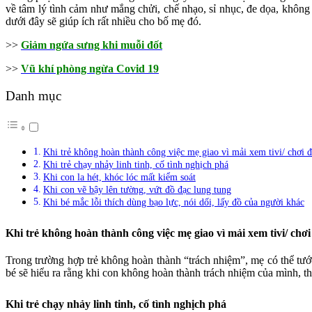
về tâm lý tình cảm như mắng chửi, chế nhạo, sỉ nhục, đe dọa, khôn
dưới đây sẽ giúp ích rất nhiều cho bố mẹ đó.
>>
Giảm ngứa sưng khi muỗi đốt
>>
Vũ khí phòng ngừa Covid 19
Danh mục
Khi trẻ không hoàn thành công việc mẹ giao vì mải xem tivi/ chơi 
Khi trẻ chạy nhảy linh tinh, cố tình nghịch phá
Khi con la hét, khóc lóc mất kiểm soát
Khi con vẽ bậy lên tường, vứt đồ đạc lung tung
Khi bé mắc lỗi thích dùng bạo lực, nói dối, lấy đồ của người khác
Khi trẻ không hoàn thành công việc mẹ giao vì mải xem tivi/ chơ
Trong trường hợp trẻ không hoàn thành “trách nhiệm”, mẹ có thể tướ
bé sẽ hiểu ra rằng khi con không hoàn thành trách nhiệm của mình, 
Khi trẻ chạy nhảy linh tinh, cố tình nghịch phá