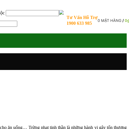
uộc
Tư Vấn Hỗ Trợ
0
MẶT HÀNG
/
0
1900 633 985
ng cho ăn uống… Trừng phạt tinh thần là những hành vi gây tổn thương