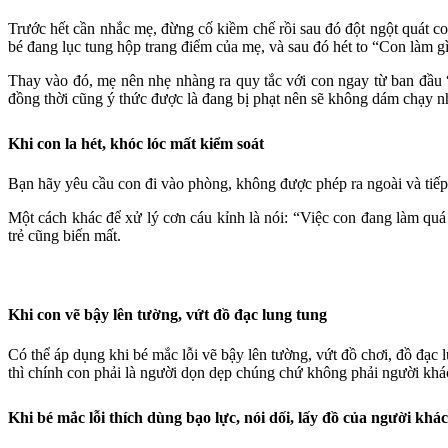
Trước hết cần nhắc mẹ, đừng cố kiềm chế rồi sau đó đột ngột quát co
bé đang lục tung hộp trang điểm của mẹ, và sau đó hét to “Con làm gì 
Thay vào đó, mẹ nên nhẹ nhàng ra quy tắc với con ngay từ ban đầu “
đồng thời cũng ý thức được là đang bị phạt nên sẽ không dám chạy n
Khi con la hét, khóc lóc mất kiểm soát
Bạn hãy yêu cầu con đi vào phòng, không được phép ra ngoài và tiếp t
Một cách khác để xử lý cơn cáu kỉnh là nói: “Việc con đang làm quá
trẻ cũng biến mất.
Khi con vẽ bậy lên tường, vứt đồ đạc lung tung
Có thể áp dụng khi bé mắc lỗi vẽ bậy lên tường, vứt đồ chơi, đồ đạc 
thì chính con phải là người dọn dẹp chúng chứ không phải người khá
Khi bé mắc lỗi thích dùng bạo lực, nói dối, lấy đồ của người khác