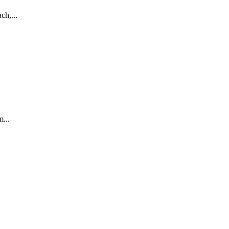
ch,...
...