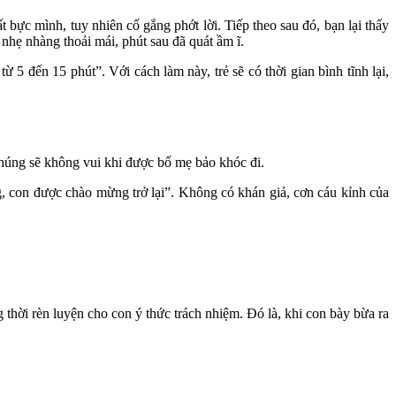
bực mình, tuy nhiên cố gắng phớt lời. Tiếp theo sau đó, bạn lại thấy
 nhẹ nhàng thoải mái, phút sau đã quát ầm ĩ.
 đến 15 phút”. Với cách làm này, trẻ sẽ có thời gian bình tĩnh lại,
 chúng sẽ không vui khi được bố mẹ bảo khóc đi.
g, con được chào mừng trở lại”. Không có khán giả, cơn cáu kỉnh của
 thời rèn luyện cho con ý thức trách nhiệm. Đó là, khi con bày bừa ra