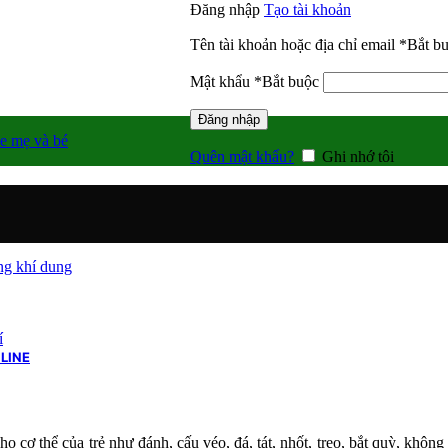
Đăng nhập
Tạo tài khoản
Tên tài khoản hoặc địa chỉ email
*
Bắt b
Mật khẩu
*
Bắt buộc
Đăng nhập
e mẹ và bé
Quên mật khẩu?
Ghi nhớ tôi
g khí dung
í
LINE
ho cơ thể của trẻ như đánh, cấu véo, đá, tát, nhốt, treo, bắt quỳ, khô