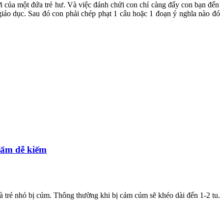
giới của một đứa trẻ hư. Và việc đánh chửi con chỉ càng đẩy con bạn đ
áo dục. Sau đó con phải chép phạt 1 câu hoặc 1 đoạn ý nghĩa nào đó 
hẩm dễ kiếm
à trẻ nhỏ bị cúm. Thông thường khi bị cảm cúm sẽ khéo dài đến 1-2 tu.