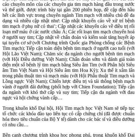
cáo chuyên môn của các chuyên gia tim mạch hàng đầu trong nước
và thế giới, được trình bày tại gần 200 phiên họp, đề cập đến hầu
hết các lĩnh vực trong chuyên ngành Tim mạch với nhiều chủ đề đa
dạng và nhiều cập nhật như: Cập nhật khuyến cáo về xử trí bệnh
tim mạch ở phụ nữ có thai’; Cập nhật các khuyến cáo về điều trị rối
loạn mỡ máu ở các nước châu Á; Các rối loạn tim mạch chuyển hoá
ở người suy tim; Cập nhật về chẩn đoán và kiểm soát tăng huyết áp
tại tuyến cơ sở (với Chương trình Quốc gia Phòng chống các Bệnh
Tim mạch); Tiếp cận toàn diện bệnh tim mạch ở người cao tuổi (với
Hội Lão Việt Nam); Chăm sóc đa ngành cho người bệnh tim mạch
(với Hội Điều dưỡng Việt Nam); Chẩn đoán sớm và đánh giá toàn
diện một số bệnh lý tim mạch bằng Siêu âm Tim (với Phân hội Siêu
âm Tim Việt Nam và Hội Siêu âm tim Hoa Kỳ); Xu thế ít xâm lấn
trong phẫu thuật tim và mạch máu (với Hội Phẫu thuật Tim mạch và
Lồng ngực Việt Nam); Chiến lược điều trị và tái thông bệnh mạch
vành ở người đái đường (phối hợp với Chien Foundation); Tiếp cận
đa ngành với khó thở cấp và suy tim; Tiếp cận đa ngành với đau
ngực và hội chứng vành cấp…
Trong khuôn khổ Đại hội, Hội Tim mạch học Việt Nam sẽ tiếp tục
tổ chức các khóa đào tạo liên tục có cấp chứng chỉ (đã được chuẩn
hóa theo tiêu chuẩn của Bộ Y tế) dành cho các bác sĩ và điều dưỡng
có nhu cầu…
Bên cạnh chương trình khoa học phong phú, trong khuôn khổ Đại