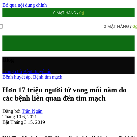
Bỏ qua nội dung chính
0
MẶT HÀNG
/
0
₫
0
MẶT HÀNG
/
0
Blog
Trang chủ
/
Bệnh huyết áp
Bệnh huyết áp
,
Bệnh tim mạch
Hơn 17 triệu người tử vong mỗi năm do
các bệnh liên quan đến tim mạch
Đăng bởi
Trần Ngân
Tháng 10 6, 2021
Bật Tháng 3 15, 2019