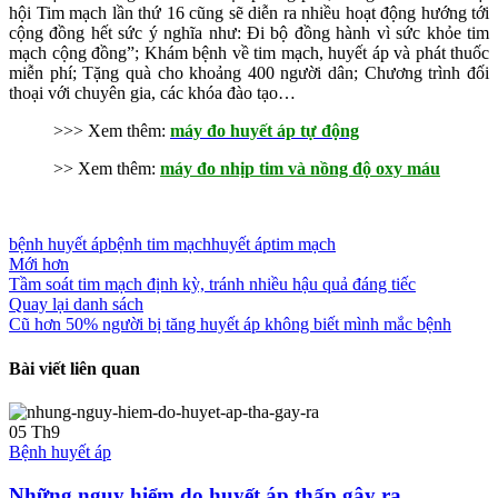
hội Tim mạch lần thứ 16 cũng sẽ diễn ra nhiều hoạt động hướng tới
cộng đồng hết sức ý nghĩa như: Đi bộ đồng hành vì sức khỏe tim
mạch cộng đồng”; Khám bệnh về tim mạch, huyết áp và phát thuốc
miễn phí; Tặng quà cho khoảng 400 người dân; Chương trình đối
thoại với chuyên gia, các khóa đào tạo…
>>> Xem thêm:
máy đo huyết áp tự động
>> Xem thêm:
máy đo nhịp tim và nồng độ oxy máu
bệnh huyết áp
bệnh tim mạch
huyết áp
tim mạch
Mới hơn
Tầm soát tim mạch định kỳ, tránh nhiều hậu quả đáng tiếc
Quay lại danh sách
Cũ hơn
50% người bị tăng huyết áp không biết mình mắc bệnh
Bài viết liên quan
05
Th9
Bệnh huyết áp
Những nguy hiểm do huyết áp thấp gây ra