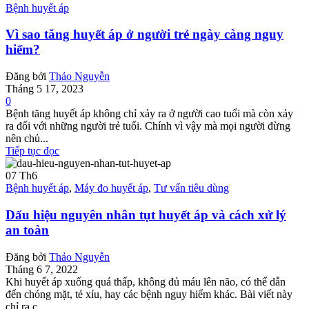
Bệnh huyết áp
Vì sao tăng huyết áp ở người trẻ ngày càng nguy
hiểm?
Đăng bởi
Thảo Nguyễn
Tháng 5 17, 2023
0
Bệnh tăng huyết áp không chỉ xảy ra ở người cao tuổi mà còn xảy
ra đối với những người trẻ tuổi. Chính vì vậy mà mọi người đừng
nên chủ...
Tiếp tục đọc
07
Th6
Bệnh huyết áp
,
Máy đo huyết áp
,
Tư vấn tiêu dùng
Dấu hiệu nguyên nhân tụt huyết áp và cách xử lý
an toàn
Đăng bởi
Thảo Nguyễn
Tháng 6 7, 2022
Khi huyết áp xuống quá thấp, không đủ máu lên não, có thể dẫn
đến chóng mặt, té xỉu, hay các bệnh nguy hiểm khác. Bài viết này
chỉ ra c...