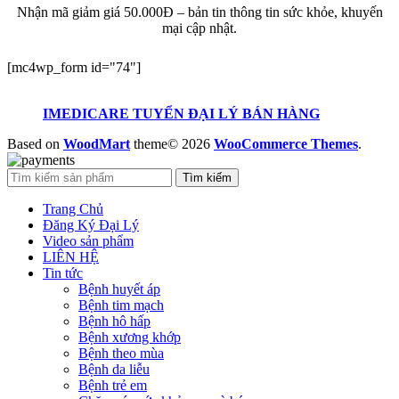
Nhận mã giảm giá 50.000Đ – bản tin thông tin sức khỏe, khuyến
mại cập nhật.
[mc4wp_form id="74"]
IMEDICARE TUYỂN ĐẠI LÝ BÁN HÀNG
Based on
WoodMart
theme© 2026
WooCommerce Themes
.
Tìm kiếm
Trang Chủ
Đăng Ký Đại Lý
Video sản phẩm
LIÊN HỆ
Tin tức
Bệnh huyết áp
Bệnh tim mạch
Bệnh hô hấp
Bệnh xương khớp
Bệnh theo mùa
Bệnh da liễu
Bệnh trẻ em