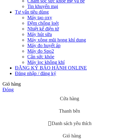
Chăm sóc sức khỏe mẹ và bé
Tin khuyến mại
Tư vấn tiêu dùng
Máy tạo oxy
Đệm chống loét
Nhiệt kế điện tử
Máy hút sữa
Máy xông mũi họng khí dung
Máy đo huyết áp
Máy đo Spo2
Cân sức khỏe
Máy lọc không khí
ĐĂNG KÝ BẢO HÀNH ONLINE
Đăng nhập / đăng ký
Giỏ hàng
Đóng
Cửa hàng
Thanh bên
Danh sách yêu thích
Giỏ hàng