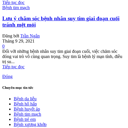
Tiếp tục đọc
Bệnh tim mạch
Lưu ý chăm sóc bệnh nhân suy tim giai đoạn cuối
tránh mệt mỏi
Đăng bởi
Trần Ngân
Tháng 9 29, 2021
0
Đối với những bệnh nhân suy tim giai đoạn cuối, việc chăm sóc
đóng vai trò vô cùng quan trọng. Suy tim là bệnh lý mạn tính, điều
trị su...
Tiếp tục đọc
Đóng
Chuyên mục tin tức
Bệnh da liễu
Bệnh hô hấp
Bệnh huyết áp
Bệnh tim mạch
Bệnh trẻ em
Bệnh xương khớp