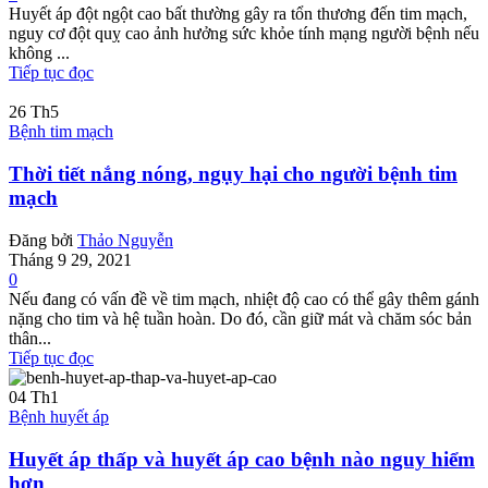
Huyết áp đột ngột cao bất thường gây ra tổn thương đến tim mạch,
nguy cơ đột quỵ cao ảnh hưởng sức khỏe tính mạng người bệnh nếu
không ...
Tiếp tục đọc
26
Th5
Bệnh tim mạch
Thời tiết nắng nóng, ngụy hại cho người bệnh tim
mạch
Đăng bởi
Thảo Nguyễn
Tháng 9 29, 2021
0
Nếu đang có vấn đề về tim mạch, nhiệt độ cao có thể gây thêm gánh
nặng cho tim và hệ tuần hoàn. Do đó, cần giữ mát và chăm sóc bản
thân...
Tiếp tục đọc
04
Th1
Bệnh huyết áp
Huyết áp thấp và huyết áp cao bệnh nào nguy hiểm
hơn