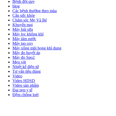
Bệnh đột quỵ
blog
Các bệnh thường theo mùa
Cân sức khỏe
Chăm sóc Mẹ Và Bé
Khuyến mại
Máy hút sữa
Máy lọc không khí
Máy tăm nước
Máy tạo oxy
Máy xông mũi họng khí dung
Máy đo huyết áp
Máy đo Spo2
Mẹo vặt
Nhiệt kế điện tử
Tư vấn tiêu dùng
Video
Video HDSD
Video sản phẩm
Đai nẹp y tế
Đệm chống loét
ĐĂNG KÝ EMAIL NHẬN BẢN TIN SỨC KHỎE,
KHUYẾN MẠI