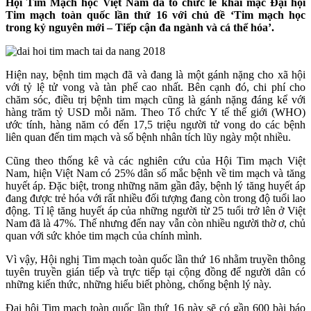
Hội Tim Mạch học Việt Nam đã tổ chức lễ khai mạc Đại hội
Tim mạch toàn quốc lần thứ 16 với chủ đề ‘Tim mạch học
trong kỷ nguyên mới – Tiếp cận đa ngành và cá thể hóa’.
Hiện nay, bệnh tim mạch đã và đang là một gánh nặng cho xã hội
với tỷ lệ tử vong và tàn phế cao nhất. Bên cạnh đó, chi phí cho
chăm sóc, điều trị bệnh tim mạch cũng là gánh nặng đáng kể với
hàng trăm tỷ USD mỗi năm. Theo Tổ chức Y tế thế giới (WHO)
ước tính, hàng năm có đến 17,5 triệu người tử vong do các bệnh
liên quan đến tim mạch và số bệnh nhân tích lũy ngày một nhiều.
Cũng theo thống kê và các nghiên cứu của Hội Tim mạch Việt
Nam, hiện Việt Nam có 25% dân số mắc bệnh về tim mạch và tăng
huyết áp. Đặc biệt, trong những năm gần đây, bệnh lý tăng huyết áp
đang được trẻ hóa với rất nhiều đối tượng đang còn trong độ tuổi lao
động. Tỉ lệ tăng huyết áp của những người từ 25 tuổi trở lên ở Việt
Nam đã là 47%. Thế nhưng đến nay vẫn còn nhiều người thờ ơ, chủ
quan với sức khỏe tim mạch của chính mình.
Vì vậy, Hội nghị Tim mạch toàn quốc lần thứ 16 nhằm truyền thông
tuyên truyền gián tiếp và trực tiếp tại cộng đồng để người dân có
những kiến thức, những hiểu biết phòng, chống bệnh lý này.
Đại hội Tim mạch toàn quốc lần thứ 16 này sẽ có gần 600 bài báo