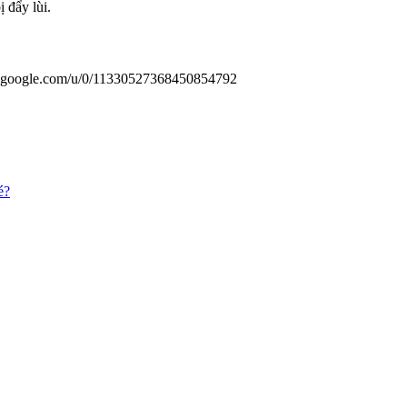
ị đẩy lùi.
us.google.com/u/0/11330527368450854792
é?