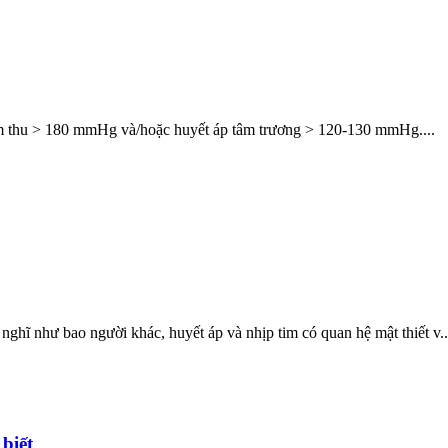
 tâm thu > 180 mmHg và/hoặc huyết áp tâm trương > 120-130 mmHg....
ghĩ như bao người khác, huyết áp và nhịp tim có quan hệ mật thiết v..
biết