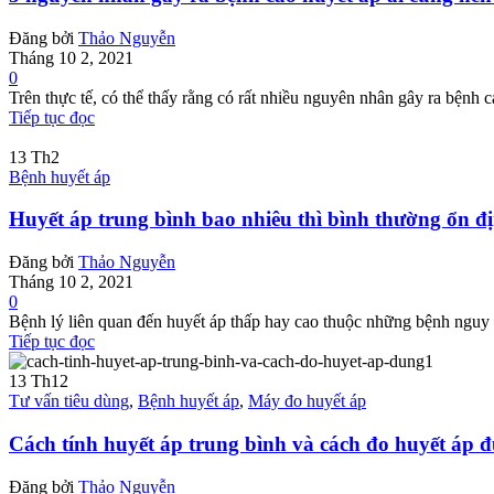
Đăng bởi
Thảo Nguyễn
Tháng 10 2, 2021
0
Trên thực tế, có thể thấy rằng có rất nhiều nguyên nhân gây ra bệnh 
Tiếp tục đọc
13
Th2
Bệnh huyết áp
Huyết áp trung bình bao nhiêu thì bình thường ổn đ
Đăng bởi
Thảo Nguyễn
Tháng 10 2, 2021
0
Bệnh lý liên quan đến huyết áp thấp hay cao thuộc những bệnh nguy h
Tiếp tục đọc
13
Th12
Tư vấn tiêu dùng
,
Bệnh huyết áp
,
Máy đo huyết áp
Cách tính huyết áp trung bình và cách đo huyết áp 
Đăng bởi
Thảo Nguyễn