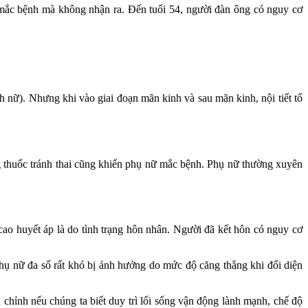
 mắc bệnh mà không nhận ra. Đến tuổi 54, người đàn ông có nguy cơ
h nữ). Nhưng khi vào giai đoạn mãn kinh và sau mãn kinh, nội tiết tố
g thuốc tránh thai cũng khiến phụ nữ mắc bệnh. Phụ nữ thường xuyên
cao huyết áp là do tình trạng hôn nhân. Người đã kết hôn có nguy cơ
phụ nữ đa số rất khó bị ảnh hưởng do mức độ căng thẳng khi đối diện
 chỉnh nếu chúng ta biết duy trì lối sống vận động lành mạnh, chế độ