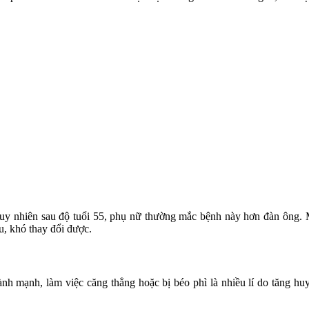
Tuy nhiên sau độ tuổi 55, phụ nữ thường mắc bệnh này hơn đàn ông. M
, khó thay đổi được.
ành mạnh, làm việc căng thẳng hoặc bị béo phì là nhiều lí do tăng hu