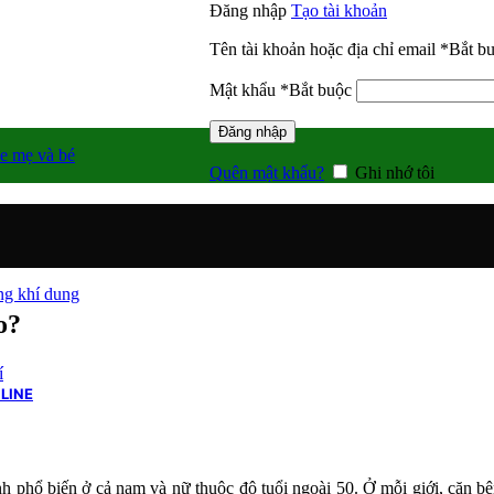
Đăng nhập
Tạo tài khoản
Tên tài khoản hoặc địa chỉ email
*
Bắt b
Mật khẩu
*
Bắt buộc
Đăng nhập
e mẹ và bé
Quên mật khẩu?
Ghi nhớ tôi
g khí dung
o?
í
LINE
nh phổ biến ở cả nam và nữ thuộc độ tuổi ngoài 50. Ở mỗi giới, căn bệ