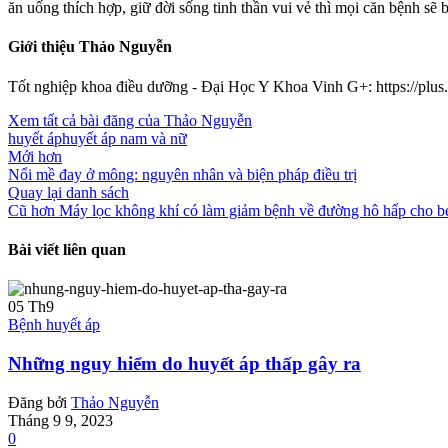
ăn uống thích hợp, giữ đời sống tinh thần vui vẻ thì mọi căn bệnh sẽ b
Giới thiệu Thảo Nguyễn
Tốt nghiệp khoa điều dưỡng - Đại Học Y Khoa Vinh G+: https://pl
Xem tất cả bài đăng của Thảo Nguyễn
huyết áp
huyết áp nam và nữ
Mới hơn
Nổi mề đay ở mông: nguyên nhân và biện pháp điều trị
Quay lại danh sách
Cũ hơn
Máy lọc không khí có làm giảm bệnh về đường hô hấp cho b
Bài viết liên quan
05
Th9
Bệnh huyết áp
Những nguy hiểm do huyết áp thấp gây ra
Đăng bởi
Thảo Nguyễn
Tháng 9 9, 2023
0