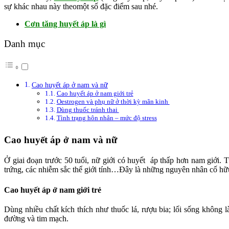
sự khác nhau này theomột số đặc điểm sau nhé.
Cơn tăng huyết áp là gì
Danh mục
Cao huyết áp ở nam và nữ
Cao huyết áp ở nam giới trẻ
Oestrogen và phụ nữ ở thời kỳ mãn kinh
Dùng thuốc tránh thai
Tình trạng hôn nhân – mức độ stress
Cao huyết áp ở nam và nữ
Ở giai đoạn trước 50 tuổi, nữ giới có huyết áp thấp hơn nam giới. 
trứng, các nhiễm sắc thể giới tính…Đây là những nguyên nhân cố hữu
Cao huyết áp ở nam giới trẻ
Dùng nhiều chất kích thích như thuốc lá, rượu bia; lối sống không l
đường và tim mạch.