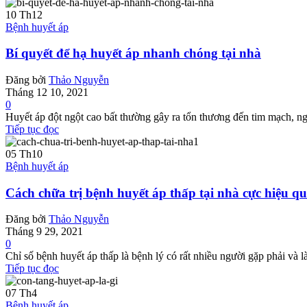
10
Th12
Bệnh huyết áp
Bí quyết để hạ huyết áp nhanh chóng tại nhà
Đăng bởi
Thảo Nguyễn
Tháng 12 10, 2021
0
Huyết áp đột ngột cao bất thường gây ra tổn thương đến tim mạch, n
Tiếp tục đọc
05
Th10
Bệnh huyết áp
Cách chữa trị bệnh huyết áp thấp tại nhà cực hiệu q
Đăng bởi
Thảo Nguyễn
Tháng 9 29, 2021
0
Chỉ số bệnh huyết áp thấp là bệnh lý có rất nhiều người gặp phải và 
Tiếp tục đọc
07
Th4
Bệnh huyết áp