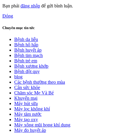
Bạn phải
đăng nhập
để gửi bình luận.
Đóng
Chuyên mục tin tức
Bệnh da liễu
Bệnh hô hấp
Bệnh huyết áp
Bệnh tim mạch
Bệnh trẻ em
Bệnh xương khớp
Bệnh đột quỵ
blog
Các bệnh thường theo mùa
Cân sức khỏe
Chăm sóc Mẹ Và Bé
Khuyến mại
Máy hút sữa
Máy lọc không khí
Máy tăm nước
Máy tạo oxy
Máy xông mũi họng khí dung
Máy đo huyết áp