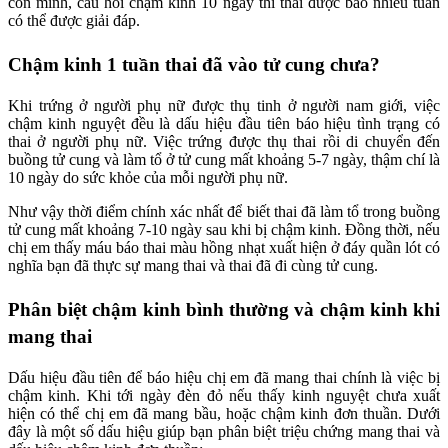
con mình, câu hỏi chậm kinh 10 ngày thì thai được bao nhiêu tuần
có thể được giải đáp.
Chậm kinh 1 tuần thai đã vào tử cung chưa?
Khi trứng ở người phụ nữ được thụ tinh ở người nam giới, việc
chậm kinh nguyệt đều là dấu hiệu đầu tiên báo hiệu tình trạng có
thai ở người phụ nữ. Việc trứng được thụ thai rồi di chuyển đến
buồng tử cung và làm tổ ở tử cung mất khoảng 5-7 ngày, thậm chí là
10 ngày do sức khỏe của mỗi người phụ nữ.
Như vậy thời điểm chính xác nhất để biết thai đã làm tổ trong buồng
tử cung mất khoảng 7-10 ngày sau khi bị chậm kinh. Đồng thời, nếu
chị em thấy máu báo thai màu hồng nhạt xuất hiện ở đáy quần lót có
nghĩa bạn đã thực sự mang thai và thai đã đi cùng tử cung.
Phân biệt chậm kinh bình thường và chậm kinh khi
mang thai
Dấu hiệu đầu tiên để báo hiệu chị em đã mang thai chính là việc bị
chậm kinh. Khi tới ngày đèn đỏ nếu thấy kinh nguyệt chưa xuất
hiện có thể chị em đã mang bầu, hoặc chậm kinh đơn thuần. Dưới
đây là một số dấu hiệu giúp bạn phân biệt triệu chứng mang thai và