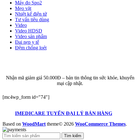
Máy đo Spo2
Mẹo vặt
Nhiệt kế điện tử
Tư vấn tiêu dùng
Video
Video HDSD
Video sản phẩm
Đai nẹp y tế
Đệm chống loét
ĐĂNG KÝ EMAIL NHẬN BẢN TIN SỨC KHỎE,
KHUYẾN MẠI
Nhận mã giảm giá 50.000Đ – bản tin thông tin sức khỏe, khuyến
mại cập nhật.
[mc4wp_form id="74"]
IMEDICARE TUYỂN ĐẠI LÝ BÁN HÀNG
Based on
WoodMart
theme© 2026
WooCommerce Themes
.
Tìm kiếm