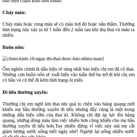
dấu hiệu chậm kinh đơn thuần:
Chảy máu:
Chảy máu hoặc rong máu sẽ có màu hơi đỏ hoặc nâu thẫm. Thường
tình trạng này xảy ra từ 1 tuần đến 2 tuần sau khi thụ thai và máu ra
nhiều.
Buồn nôn:
Ốm nghén chính là dấu hiệu rõ ràng nhất báo hiệu chị em đã có thai.
Những cơn buồn nôn sẽ xuất hiện vào tuần thứ ba trở đi khi chị em
có bầu và có thể đi kèm tình trạng ói mửa
Đi tiểu thường xuyên:
Thường chị em nghĩ khi thai nhi quá to chèn vào bàng quang mới
khiến mẹ bầu thường xuyên đi tiểu nhưng đây cũng là một trong
những dấu hiệu sớm của thai kì. Không chỉ đặt áp lực lên bàng
quang, những dòng máu làm việc nhiều hơn cũng khiến cho mẹ bầu
thường xuyên đi tiểu hơn.Tuy nhiên đừng vì việc này mà mẹ cắt
giảm lượng nước uống mỗi ngày nhé! Ngược lại uống nhiều nước
sẽ rất tốt cho sức khỏe.