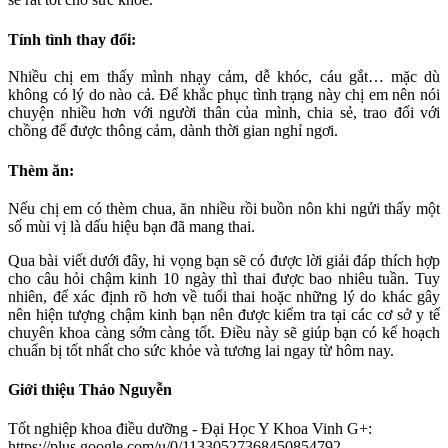
Tính tình thay đổi:
Nhiều chị em thấy mình nhạy cảm, dễ khóc, cáu gắt… mặc dù
không có lý do nào cả. Để khắc phục tình trạng này chị em nên nói
chuyện nhiều hơn với người thân của mình, chia sẻ, trao đổi với
chồng để được thông cảm, dành thời gian nghỉ ngơi.
Thèm ăn:
Nếu chị em có thèm chua, ăn nhiều rồi buồn nôn khi ngửi thấy một
số mùi vị là dấu hiệu bạn đã mang thai.
Qua bài viết dưới đây, hi vọng bạn sẽ có được lời giải đáp thích hợp
cho câu hỏi chậm kinh 10 ngày thì thai được bao nhiêu tuần. Tuy
nhiên, để xác định rõ hơn về tuổi thai hoặc những lý do khác gây
nên hiện tượng chậm kinh bạn nên được kiểm tra tại các cơ sở y tế
chuyên khoa càng sớm càng tốt. Điều này sẽ giúp bạn có kế hoạch
chuẩn bị tốt nhất cho sức khỏe và tương lai ngay từ hôm nay.
Giới thiệu Thảo Nguyễn
Tốt nghiệp khoa điều dưỡng - Đại Học Y Khoa Vinh G+:
https://plus.google.com/u/0/11330527368450854792