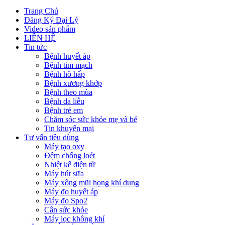
Trang Chủ
Đăng Ký Đại Lý
Video sản phẩm
LIÊN HỆ
Tin tức
Bệnh huyết áp
Bệnh tim mạch
Bệnh hô hấp
Bệnh xương khớp
Bệnh theo mùa
Bệnh da liễu
Bệnh trẻ em
Chăm sóc sức khỏe mẹ và bé
Tin khuyến mại
Tư vấn tiêu dùng
Máy tạo oxy
Đệm chống loét
Nhiệt kế điện tử
Máy hút sữa
Máy xông mũi họng khí dung
Máy đo huyết áp
Máy đo Spo2
Cân sức khỏe
Máy lọc không khí