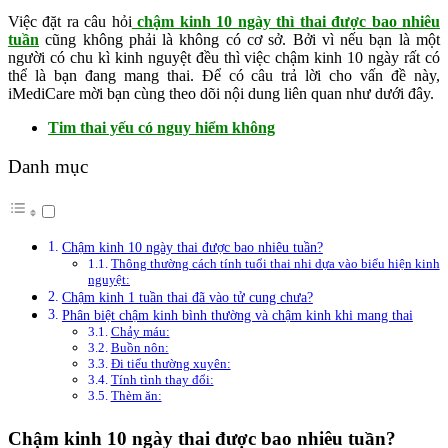
Việc đặt ra câu hỏi
chậm kinh 10 ngày thì thai được bao nhiêu
tuần
cũng không phải là không có cơ sở. Bởi vì nếu bạn là một
người có chu kì kinh nguyệt đều thì việc chậm kinh 10 ngày rất có
thể là bạn đang mang thai. Để có câu trả lời cho vấn đề này,
iMediCare mời bạn cùng theo dõi nội dung liên quan như dưới đây.
Tim thai yếu có nguy hiểm không
Danh mục
Chậm kinh 10 ngày thai được bao nhiêu tuần?
Thông thường cách tính tuổi thai nhi dựa vào biểu hiện kinh
nguyệt:
Chậm kinh 1 tuần thai đã vào tử cung chưa?
Phân biệt chậm kinh bình thường và chậm kinh khi mang thai
Chảy máu:
Buồn nôn:
Đi tiểu thường xuyên:
Tính tình thay đổi:
Thèm ăn:
Chậm kinh 10 ngày thai được bao nhiêu tuần?