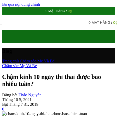
Bỏ qua nội dung chính
0
MẶT HÀNG
/
0
₫
0
MẶT HÀNG
/
0
Blog
Trang chủ
/
Chăm sóc Mẹ Và Bé
Chăm sóc Mẹ Và Bé
Chậm kinh 10 ngày thì thai được bao
nhiêu tuần?
Đăng bởi
Thảo Nguyễn
Tháng 10 5, 2021
Bật Tháng 7 31, 2019
0