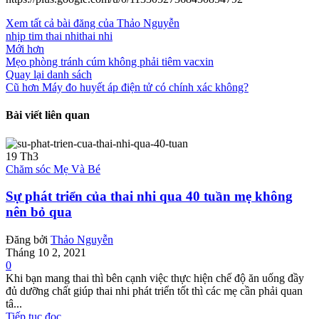
Xem tất cả bài đăng của Thảo Nguyễn
nhịp tim thai nhi
thai nhi
Mới hơn
Mẹo phòng tránh cúm không phải tiêm vacxin
Quay lại danh sách
Cũ hơn
Máy đo huyết áp điện tử có chính xác không?
Bài viết liên quan
19
Th3
Chăm sóc Mẹ Và Bé
Sự phát triển của thai nhi qua 40 tuần mẹ không
nên bỏ qua
Đăng bởi
Thảo Nguyễn
Tháng 10 2, 2021
0
Khi bạn mang thai thì bên cạnh việc thực hiện chế độ ăn uống đầy
đủ dưỡng chất giúp thai nhi phát triển tốt thì các mẹ cần phải quan
tâ...
Tiếp tục đọc