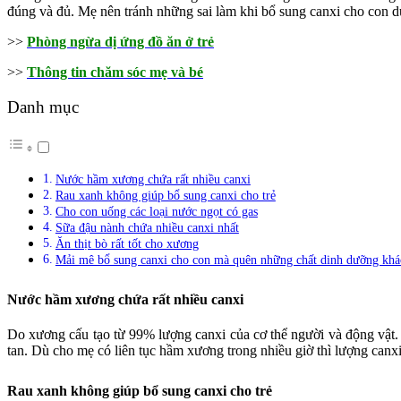
đúng và đủ. Mẹ nên tránh những sai làm khi bổ sung canxi cho con d
>>
Phòng ngừa dị ứng đồ ăn ở trẻ
>>
Thông tin chăm sóc mẹ và bé
Danh mục
Nước hầm xương chứa rất nhiều canxi
Rau xanh không giúp bổ sung canxi cho trẻ
Cho con uống các loại nước ngọt có gas
Sữa đậu nành chứa nhiều canxi nhất
Ăn thịt bò rất tốt cho xương
Mải mê bổ sung canxi cho con mà quên những chất dinh dưỡng khá
Nước hầm xương chứa rất nhiều canxi
Do xương cấu tạo từ 99% lượng canxi của cơ thể người và động vật.
tan. Dù cho mẹ có liên tục hầm xương trong nhiều giờ thì lượng canxi 
Rau xanh không giúp bổ sung canxi cho trẻ