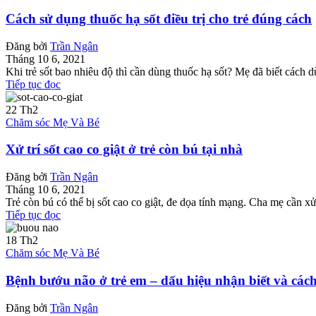
Cách sử dụng thuốc hạ sốt điều trị cho trẻ đúng cách
Đăng bởi
Trần Ngân
Tháng 10 6, 2021
Khi trẻ sốt bao nhiêu độ thì cần dùng thuốc hạ sốt? Mẹ đã biết cách d
Tiếp tục đọc
22
Th2
Chăm sóc Mẹ Và Bé
Xử trí sốt cao co giật ở trẻ còn bú tại nhà
Đăng bởi
Trần Ngân
Tháng 10 6, 2021
Trẻ còn bú có thể bị sốt cao co giật, đe dọa tính mạng. Cha mẹ cần xử t
Tiếp tục đọc
18
Th2
Chăm sóc Mẹ Và Bé
Bệnh bướu não ở trẻ em – dấu hiệu nhận biết và cách 
Đăng bởi
Trần Ngân