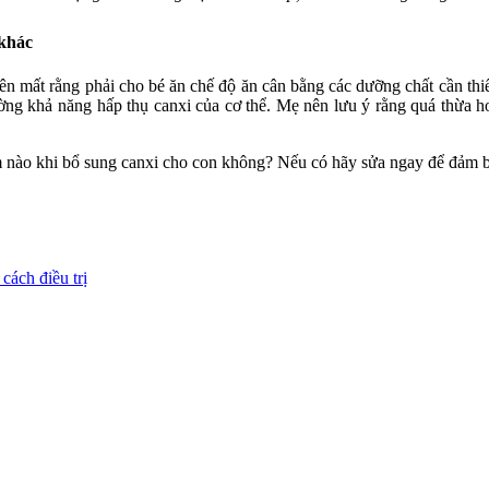
 khác
mất rằng phải cho bé ăn chế độ ăn cân bằng các dưỡng chất cần thiết
ờng khả năng hấp thụ canxi của cơ thể. Mẹ nên lưu ý rằng quá thừa 
m nào khi bổ sung canxi cho con không? Nếu có hãy sửa ngay để đảm b
cách điều trị