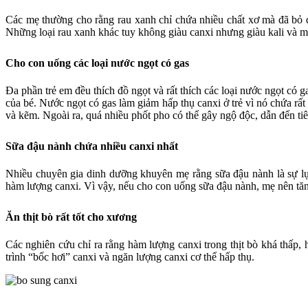
Các mẹ thường cho rằng rau xanh chỉ chứa nhiều chất xơ mà đã bỏ q
Những loại rau xanh khác tuy không giàu canxi nhưng giàu kali và mag
Cho con uống các loại nước ngọt có gas
Đa phần trẻ em đều thích đồ ngọt và rất thích các loại nước ngọt có
của bé. Nước ngọt có gas làm giảm hấp thụ canxi ở trẻ vì nó chứa rấ
và kẽm. Ngoài ra, quá nhiều phốt pho có thể gây ngộ độc, dẫn đến t
Sữa đậu nành chứa nhiều canxi nhất
Nhiều chuyên gia dinh dưỡng khuyên mẹ rằng sữa đậu nành là sự lựa
hàm lượng canxi. Vì vậy, nếu cho con uống sữa đậu nành, mẹ nên tă
Ăn thịt bò rất tốt cho xương
Các nghiên cứu chỉ ra rằng hàm lượng canxi trong thịt bò khá thấp
trình “bốc hơi” canxi và ngăn lượng canxi cơ thể hấp thụ.