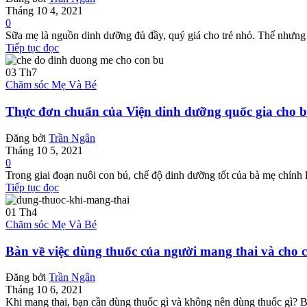
Tháng 10 4, 2021
0
Sữa mẹ là nguồn dinh dưỡng đủ đầy, quý giá cho trẻ nhỏ. Thế nhưng v
Tiếp tục đọc
03
Th7
Chăm sóc Mẹ Và Bé
Thực đơn chuẩn của Viện dinh dưỡng quốc gia cho b
Đăng bởi
Trần Ngân
Tháng 10 5, 2021
0
Trong giai đoạn nuôi con bú, chế độ dinh dưỡng tốt của bà mẹ chính 
Tiếp tục đọc
01
Th4
Chăm sóc Mẹ Và Bé
Bàn về việc dùng thuốc của người mang thai và cho 
Đăng bởi
Trần Ngân
Tháng 10 6, 2021
Khi mang thai, bạn cần dùng thuốc gì và không nên dùng thuốc gì? B