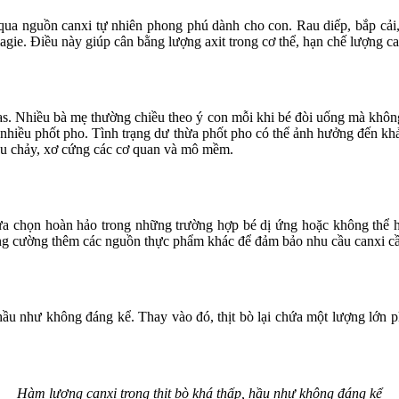
ua nguồn canxi tự nhiên phong phú dành cho con. Rau diếp, bắp cải, c
ie. Điều này giúp cân bằng lượng axit trong cơ thể, hạn chế lượng can
 gas. Nhiều bà mẹ thường chiều theo ý con mỗi khi bé đòi uống mà khôn
t nhiều phốt pho. Tình trạng dư thừa phốt pho có thể ảnh hưởng đến kh
iêu chảy, xơ cứng các cơ quan và mô mềm.
 chọn hoàn hảo trong những trường hợp bé dị ứng hoặc không thể hấp
ng cường thêm các nguồn thực phẩm khác để đảm bảo nhu cầu canxi cần
, hầu như không đáng kể. Thay vào đó, thịt bò lại chứa một lượng lớn
Hàm lượng canxi trong thịt bò khá thấp, hầu như không đáng kể