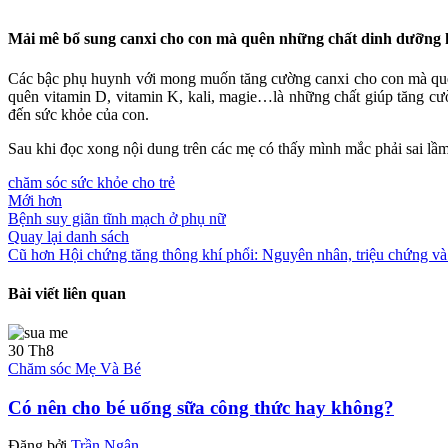
Mải mê bổ sung canxi cho con mà quên những chất dinh dưỡng
Các bậc phụ huynh với mong muốn tăng cường canxi cho con mà quên 
quên vitamin D, vitamin K, kali, magie…là những chất giúp tăng cư
đến sức khỏe của con.
Sau khi đọc xong nội dung trên các mẹ có thấy mình mắc phải sai lầ
chăm sóc sức khỏe cho trẻ
Mới hơn
Bệnh suy giãn tĩnh mạch ở phụ nữ
Quay lại danh sách
Cũ hơn
Hội chứng tăng thông khí phổi: Nguyên nhân, triệu chứng và 
Bài viết liên quan
30
Th8
Chăm sóc Mẹ Và Bé
Có nên cho bé uống sữa công thức hay không?
Đăng bởi
Trần Ngân