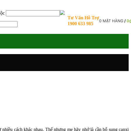
uộc
Tư Vấn Hỗ Trợ
0
MẶT HÀNG
/
0
1900 633 985
ừ nhiều cách khác nhau. Thế nhưng mẹ hãy nhớ là cần bổ sung canxi