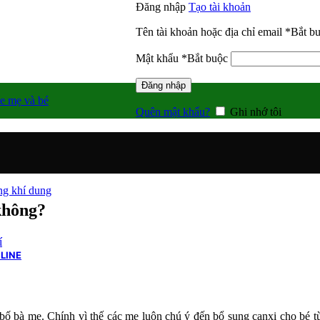
Đăng nhập
Tạo tài khoản
Tên tài khoản hoặc địa chỉ email
*
Bắt b
Mật khẩu
*
Bắt buộc
Đăng nhập
e mẹ và bé
Quên mật khẩu?
Ghi nhớ tôi
g khí dung
không?
í
LINE
bố bà mẹ. Chính vì thế các mẹ luôn chú ý đến bổ sung canxi cho bé t