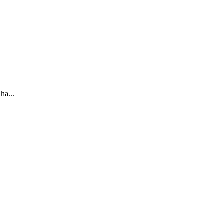
ha...
.