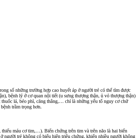
trong số những trường hợp cao huyết áp ở người trẻ có thể tìm được
, bệnh lý ở cơ quan nội tiết (u sưng thượng thận, ủ vỏ thượng thận)
thuốc lá, béo phì, căng thẳng,… chỉ là những yếu tố nguy cơ chứ
 bệnh trầm trọng hơn.
 thiếu máu cơ tim,…). Biến chứng trên tim và trên não là hai biến
 người trẻ không có biểu hiện triệu chứng, khiến nhiều người không