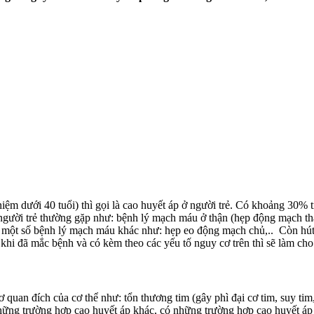
iệm dưới 40 tuổi) thì gọi là cao huyết áp ở người trẻ. Có khoảng 30% 
ười trẻ thường gặp như: bệnh lý mạch máu ở thận (hẹp động mạch thận)
 một số bệnh lý mạch máu khác như: hẹp eo động mạch chủ,.. Còn hút 
hi đã mắc bệnh và có kèm theo các yếu tố nguy cơ trên thì sẽ làm cho
 quan đích của cơ thể như: tổn thương tim (gây phì đại cơ tim, suy tim,
ững trường hợp cao huyết áp khác, có những trường hợp cao huyết áp ở