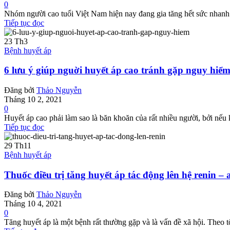
0
Nhóm người cao tuổi Việt Nam hiện nay đang gia tăng hết sức nhanh 
Tiếp tục đọc
23
Th3
Bệnh huyết áp
6 lưu ý giúp nguời huyết áp cao tránh gặp nguy hiể
Đăng bởi
Thảo Nguyễn
Tháng 10 2, 2021
0
Huyết áp cao phải làm sao là băn khoăn của rất nhiều người, bởi nếu 
Tiếp tục đọc
29
Th11
Bệnh huyết áp
Thuốc điều trị tăng huyết áp tác động lên hệ renin – 
Đăng bởi
Thảo Nguyễn
Tháng 10 4, 2021
0
Tăng huyết áp là một bệnh rất thường gặp và là vấn đề xã hội. Theo tổ