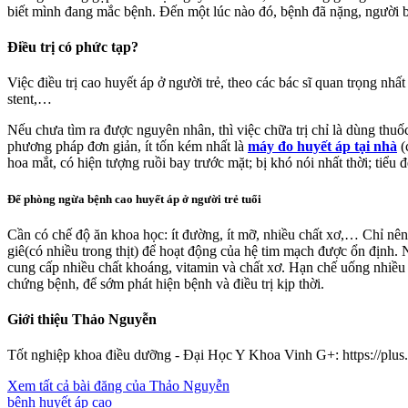
biết mình đang mắc bệnh. Đến một lúc nào đó, bệnh đã nặng, người bệ
Điều trị có phức tạp?
Việc điều trị cao huyết áp ở người trẻ, theo các bác sĩ quan trọng nh
stent,…
Nếu chưa tìm ra được nguyên nhân, thì việc chữa trị chỉ là dùng thuố
phương pháp đơn giản, ít tốn kém nhất là
máy đo huyết áp tại nhà
(
hoa mắt, có hiện tượng ruồi bay trước mặt; bị khó nói nhất thời; tiểu
Để phòng ngừa bệnh cao huyết áp ở người trẻ tuổi
Cần có chế độ ăn khoa học: ít đường, ít mỡ, nhiều chất xơ,… Chỉ nên 
giê(có nhiều trong thịt) để hoạt động của hệ tim mạch được ổn định. 
cung cấp nhiều chất khoáng, vitamin và chất xơ. Hạn chế uống nhiều
chứng bệnh, để sớm phát hiện bệnh và điều trị kịp thời.
Giới thiệu Thảo Nguyễn
Tốt nghiệp khoa điều dưỡng - Đại Học Y Khoa Vinh G+: https://pl
Xem tất cả bài đăng của Thảo Nguyễn
bệnh huyết áp cao