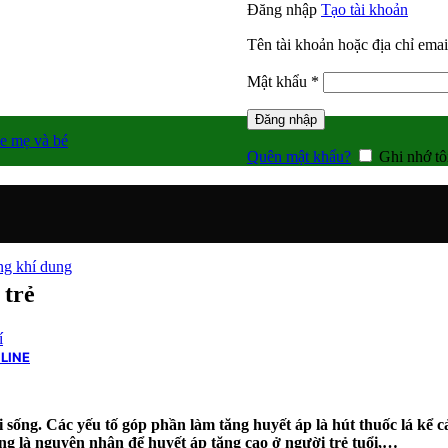
Đăng nhập
Tạo tài khoản
Tên tài khoản hoặc địa chỉ ema
Bắt
Mật khẩu
*
buộc
Đăng nhập
e mẹ và bé
Quên mật khẩu?
Ghi nhớ tô
g khí dung
 trẻ
í
LINE
 sống. Các yếu tố góp phần làm tăng huyết áp là hút thuốc lá kể c
cũng là nguyên nhân để huyết áp tăng cao ở người trẻ tuổi,…