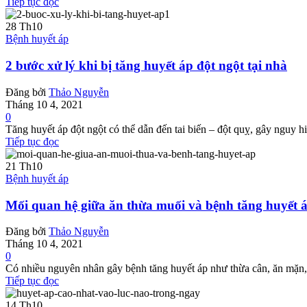
Tiếp tục đọc
28
Th10
Bệnh huyết áp
2 bước xử lý khi bị tăng huyết áp đột ngột tại nhà
Đăng bởi
Thảo Nguyễn
Tháng 10 4, 2021
0
Tăng huyết áp đột ngột có thể dẫn đến tai biến – đột quỵ, gây nguy
Tiếp tục đọc
21
Th10
Bệnh huyết áp
Mối quan hệ giữa ăn thừa muối và bệnh tăng huyết 
Đăng bởi
Thảo Nguyễn
Tháng 10 4, 2021
0
Có nhiều nguyên nhân gây bệnh tăng huyết áp như thừa cân, ăn mặn, hú
Tiếp tục đọc
14
Th10