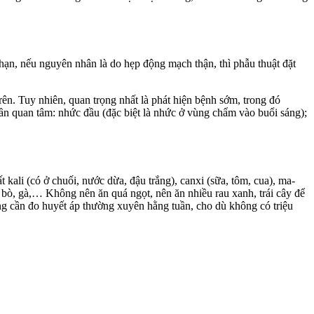
g hạn, nếu nguyên nhân là do hẹp động mạch thận, thì phẫu thuật đặt
rên. Tuy nhiên, quan trọng nhất là phát hiện bệnh sớm, trong đó
ần quan tâm: nhức đầu (đặc biệt là nhức ở vùng chẩm vào buổi sáng);
kali (có ở chuối, nước dừa, đậu trắng), canxi (sữa, tôm, cua), ma-
n, bò, gà,… Không nên ăn quá ngọt, nên ăn nhiều rau xanh, trái cây để
ng cần đo huyết áp thường xuyên hằng tuần, cho dù không có triệu