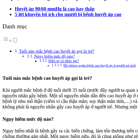
Huyết áp 90/60 mmHg là cao hay thấp
5 lời khuyên bổ ích cho người bị bệnh huyết áp cao
Danh mục
Tuổi nào mắc bệnh cao huyết áp gọi là trẻ?
Nguy hiểm mức độ nào?
Điều trị có phức tạp?
Để phòng ngừa bệnh cao huyết áp ở người trẻ tuổi
Tuổi nào mắc bệnh cao huyết áp gọi là trẻ?
Khi người mắc bệnh ở độ tuổi dưới 35 tuổi (trước đây người ta quan n
nguyên nhân gây bệnh. Một số nguyên nhân dẫn đến cao huyết áp ở ng
bệnh lý nhu mô thận (viêm vi cầu thận mãn; suy thận mãn tính,…) và
không phải là nguyên nhân gây cao huyết áp ở người trẻ. Nhưng một k
Nguy hiểm mức độ nào?
Nguy hiểm nhất là bệnh gây ra các biến chứng, làm tổn thương trên cơ
chứng thường gặp nhất. Một nguy hiểm nữa, đó là cũng giống như nh