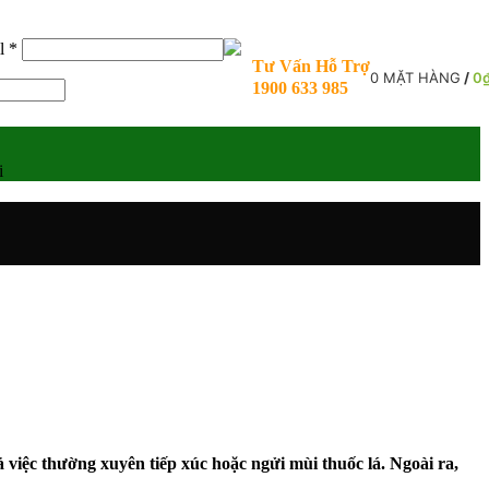
Bắt
il
*
buộc
Tư Vấn Hỗ Trợ
0
MẶT HÀNG
/
0
1900 633 985
i
ả việc thường xuyên tiếp xúc hoặc ngửi mùi thuốc lá. Ngoài ra,