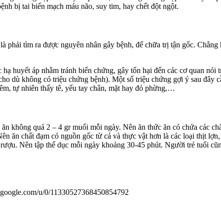
nh bị tai biến mạch máu não, suy tim, hay chết đột ngột.
ất là phải tìm ra được nguyên nhân gây bệnh, để chữa trị tận gốc. Chẳn
c hạ huyết áp nhằm tránh biến chứng, gây tổn hại đến các cơ quan nói t
cho dù không có triệu chứng bệnh). Một số triệu chứng gợi ý sau đây c
 đêm, tự nhiên thấy tê, yếu tay chân, mặt hay đỏ phừng,…
ăn không quá 2 – 4 gr muối mỗi ngày. Nên ăn thức ăn có chứa các chất 
Nên ăn chất đạm có nguồn gốc từ cá và thực vật hơn là các loại thịt lợ
 rượu. Nên tập thể dục mỗi ngày khoảng 30-45 phút. Người trẻ tuổi cũ
us.google.com/u/0/11330527368450854792