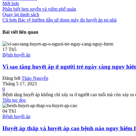
Mới hơn
Phân biệt hen suyễn và viêm phế quản
Quay lại danh sách
Cũ hơn
Bác sỹ hướng dẫn sử dụng máy đo huyết áp tại nhà
Bài viết liên quan
17
Th5
Bệnh huyết áp
Vì sao tăng huyết áp ở người trẻ ngày càng nguy hi
Đăng bởi
Thảo Nguyễn
Tháng 5 17, 2023
0
Bệnh tăng huyết áp không chỉ xảy ra ở người cao tuổi mà còn xảy ra 
Tiếp tục đọc
04
Th1
Bệnh huyết áp
Huyết áp thấp và huyết áp cao bệnh nào nguy hiểm 